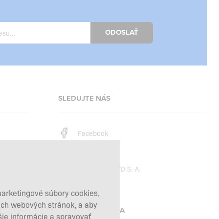
ODOSLAŤ
SLEDUJTE NÁS
Facebook
Instagram
Copyright © 2026
SFD S. A.
marketingové súbory cookies,
šich webových stránok, a aby
PLATBY SPRACÚVA
šie informácie a spravovať