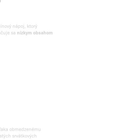
O
ínový nápoj, ktorý
ačuje sa
nízkym obsahom
 Vďaka obmedzenému
istých srvátkových