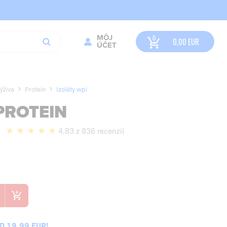
MÔJ
0,00
EUR
ÚČET
ýživa
Proteín
Izoláty wpi
PROTEIN
4,83 z 836 recenzií
 19,99 EUR!