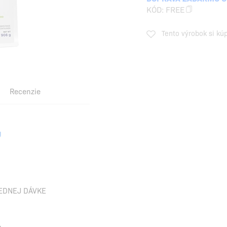
KÓD:
FREE
Tento výrobok si kú
Recenzie
U
JEDNEJ DÁVKE