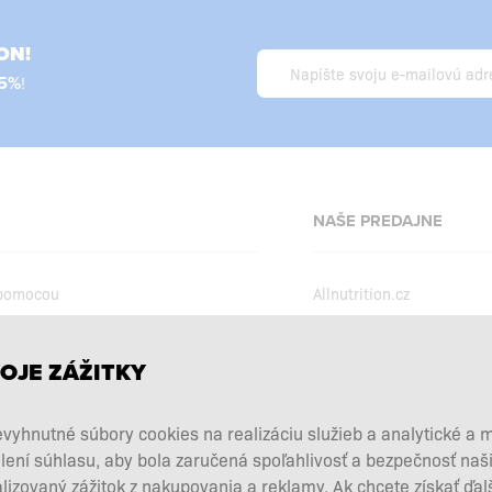
ON!
5%
!
NAŠE PREDAJNE
 pomocou
Allnutrition.cz
Allnutrition.ro
Allnutrition.hu
podmienky
OJE ZÁŽITKY
Allnutrition.ua
kcie
vyhnutné súbory cookies na realizáciu služieb a analytické a 
Allnutrition.co.uk
vových doplnkov
lení súhlasu, aby bola zaručená spoľahlivosť a bezpečnosť na
Allnutrition.de
 a vrátenie tovaru
zovaný zážitok z nakupovania a reklamy. Ak chcete získať ďal