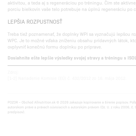
aktivitou, a teda aj s regeneráciou po tréningu. Čím ste aktívn
porciu bielkovín vaše telo potrebuje na úplnú regeneráciu po c
LEPŠIA ROZPUSTNOSŤ
Treba tiež poznamenať, že doplnky WPI sa vyznačujú lepšou ro
WPC. Je to možné vďaka zníženiu obsahu prídavných látok, kt
ovplyvniť konečnú formu doplnku po príprave.
Dosiahnite ešte lepšie výsledky svojej stravy a tréningu s I
Zdroj:
[1-2] Nariadenie Komisie (EÚ) č. 432/2012 zo 16. mája 2012.
POZOR – Obchod Allnutrition.sk © 2026 zakazuje kopírovanie a šírenie popisov. Poľ
autorskom práve a právach súvisiacich s autorským právom (Dz. U. z roku 2006, č. 9
predpisov).