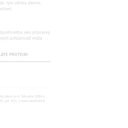
ejší, tým väčšiu dennú
vičení.
zpustnosťou ako prípravky
orých prítomnosť môže
SOLATE PROTEIN!
ský zákon zo 4. februára 1994 o
0, pol. 631, v znení neskorších