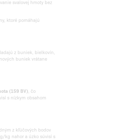
anie svalovej hmoty bez
ny, ktoré pomáhajú
kladajú z buniek, bielkovín,
 nových buniek vrátane
nota (159 BV)
, čo
visí s nízkym obsahom
jedným z kľúčových bodov
 g/kg nahor a úzko súvisí s