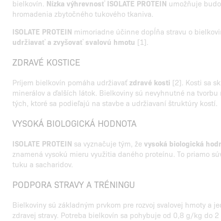
bielkovín.
Nízka výhrevnosť
ISOLATE PROTEIN
umožňuje budov
hromadenia zbytočného tukového tkaniva.
ISOLATE PROTEIN
mimoriadne účinne dopĺňa stravu o bielkovi
udržiavať a zvyšovať svalovú hmotu
[1].
ZDRAVÉ KOSTICE
Príjem bielkovín pomáha udržiavať
zdravé kosti
[2]. Kosti sa s
minerálov a ďalších látok. Bielkoviny sú nevyhnutné na tvorbu
tých, ktoré sa podieľajú na stavbe a udržiavaní štruktúry kostí.
VYSOKÁ BIOLOGICKÁ HODNOTA
ISOLATE PROTEIN
sa vyznačuje tým, že
vysoká biologická hod
znamená vysokú mieru využitia daného proteínu. To priamo sú
tuku a sacharidov.
PODPORA STRAVY A TRÉNINGU
Bielkoviny sú základným prvkom pre rozvoj svalovej hmoty a 
zdravej stravy. Potreba bielkovín sa pohybuje od 0,8 g/kg do 2