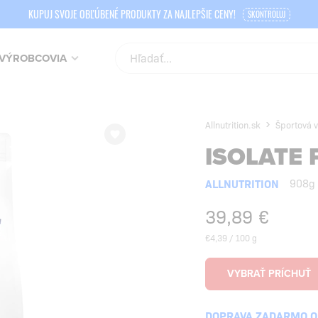
KUPUJ SVOJE OBĽÚBENÉ PRODUKTY ZA NAJLEPŠIE CENY!
SKONTROLUJ
VÝROBCOVIA
Allnutrition.sk
Športová v
ISOLATE 
ALLNUTRITION
908g
39,89
€
€4,39 / 100 g
DOPRAVA ZADARMO OD