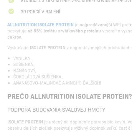
VYNIKAJÚCI ZÁKLAD PRE VYSOKOBIELKOVINOVÉ PEČIV
30 PORCIÍ V BALENÍ
ALLNUTRITION ISOLATE PROTEIN
je
najpredávanejší
WPI prote
poskytuje
až 85% izolátu srvátkového proteínu
v porcii a vyzn
cukrov
.
Vyskúšajte
ISOLATE PROTEIN
v najpredávanejších príchutiach:
VANILKA,
SUŠIENKA,
BANÁNOVÝ,
ČOKOLÁDOVÁ SUŠIENKA,
ANANÁSOVO-MALINOVÉ A MNOHO ĎALŠÍCH!
PREČO ALLNUTRITION ISOLATE PROTEIN?
PODPORA BUDOVANIA SVALOVEJ HMOTY
ISOLATE PROTEIN
je určený na doplnenie potreby bielkovín.
obsahu ďalších zložiek poskytuje výživný doplnok veľkú časť č