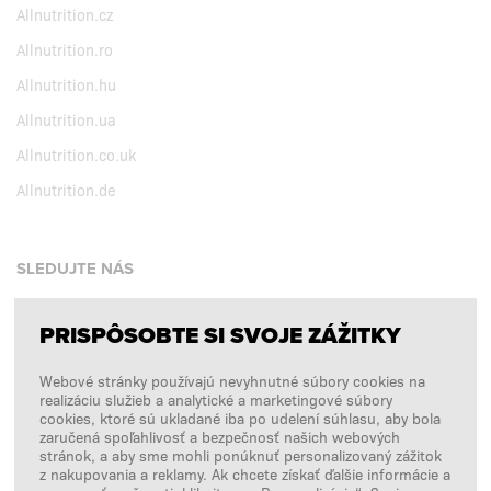
Allnutrition.cz
Allnutrition.ro
Allnutrition.hu
Allnutrition.ua
Allnutrition.co.uk
Allnutrition.de
SLEDUJTE NÁS
PRISPÔSOBTE SI SVOJE ZÁŽITKY
Facebook
Webové stránky používajú nevyhnutné súbory cookies na
Instagram
realizáciu služieb a analytické a marketingové súbory
Copyright © 2026
SFD S. A.
cookies, ktoré sú ukladané iba po udelení súhlasu, aby bola
zaručená spoľahlivosť a bezpečnosť našich webových
stránok, a aby sme mohli ponúknuť personalizovaný zážitok
z nakupovania a reklamy. Ak chcete získať ďalšie informácie a