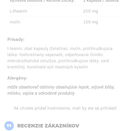
Výživová hodnota / Aktívne zložky:
1 kapsula / tableta
L-theanín
200 mg
inulín
100 mg
Prísady:
l-teanín, obal kapsuly (želatína), inulín, protihrudkujúca
látka: fosforečnany vápenaté, odpeňovacie činidlo:
mikrokryštalická celulóza, protihrudkujúce látky: oxid
kremičitý, horečnaté soli mastných kyselín
Alergény:
môže obsahovať obilniny obsahujúce lepok, sójové bôby,
mlieko, vajcia a odvodené produkty
Ak chcete pridať hodnotenie, mali by ste
sa prihlásiť
.
RECENZIE ZÁKAZNÍKOV