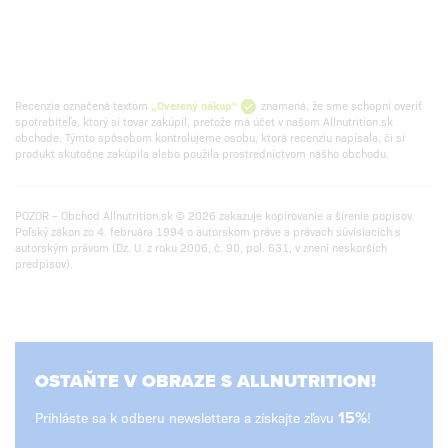
Recenzia označená textom
„Overený nákup“
znamená, že sme schopní overiť
spotrebiteľa, ktorý si tovar zakúpil, pretože má účet v našom Allnutrition.sk
obchode. Týmto spôsobom kontrolujeme osobu, ktorá recenziu napísala, či si
produkt skutočne zakúpila alebo použila prostredníctvom nášho obchodu.
POZOR – Obchod Allnutrition.sk © 2026 zakazuje kopírovanie a šírenie popisov.
Poľský zákon zo 4. februára 1994 o autorskom práve a právach súvisiacich s
autorským právom (Dz. U. z roku 2006, č. 90, pol. 631, v znení neskorších
predpisov).
OSTAŇTE V OBRAZE S ALLNUTRITION!
Prihláste sa k odberu newslettera a získajte zľavu
15%
!