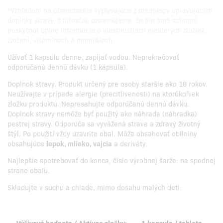
*Vzhľadom na obmedzenia vyplývajúce z predpisov upravujúcich
doplnky stravy, s ľútosťou oznamujeme, že nie sme schopní
poskytnúť úplné informácie o vlastnostiach niektorých zložiek,
zložení, vitamínoch a mineráloch.
Užívať 1 kapsulu denne, zapíjať vodou. Neprekračovať
odporúčanú dennú dávku (1 kapsula).
Doplnok stravy. Produkt určený pre osoby staršie ako 18 rokov.
Neužívajte v prípade alergie (precitlivenosti) na ktorúkoľvek
zložku produktu. Nepresahujte odporúčanú dennú dávku.
Doplnok stravy nemôže byť použitý ako náhrada (náhradka)
pestrej stravy. Odporúča sa vyvážená strava a zdravý životný
štýl. Po použití vždy uzavrite obal. Môže obsahovať obilniny
obsahujúce
lepok, mlieko, vajcia
a deriváty.
Najlepšie spotrebovať do konca, číslo výrobnej šarže: na spodnej
strane obalu.
Skladujte v suchu a chlade, mimo dosahu malých detí.