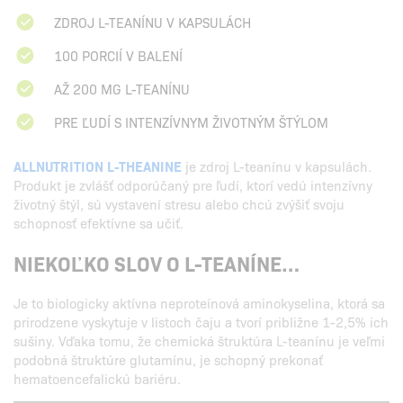
ZDROJ L-TEANÍNU V KAPSULÁCH
100 PORCIÍ V BALENÍ
AŽ 200 MG L-TEANÍNU
PRE ĽUDÍ S INTENZÍVNYM ŽIVOTNÝM ŠTÝLOM
ALLNUTRITION L-THEANINE
je zdroj L-teanínu v kapsulách.
Produkt je zvlášť odporúčaný pre ľudí, ktorí vedú intenzívny
životný štýl, sú vystavení stresu alebo chcú zvýšiť svoju
schopnosť efektívne sa učiť.
NIEKOĽKO SLOV O L-TEANÍNE…
Je to biologicky aktívna neproteínová aminokyselina, ktorá sa
prirodzene vyskytuje v listoch čaju a tvorí približne 1-2,5% ich
sušiny. Vďaka tomu, že chemická štruktúra L-teanínu je veľmi
podobná štruktúre glutamínu, je schopný prekonať
hematoencefalickú bariéru.