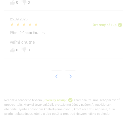
0
0
25.09.2025
Overený nákup
Příchuť:
Choco Hazelnut
veľmi chutné
0
0
Recenzia označená textom
„Overený nákup“
znamená, že sme schopní overiť
spotrebiteľa, ktorý si tovar zakúpil, pretože má účet v našom Allnutrition.sk
obchode. Týmto spôsobom kontrolujeme osobu, ktorá recenziu napísala, či si
produkt skutočne zakúpila alebo použila prostredníctvom nášho obchodu.