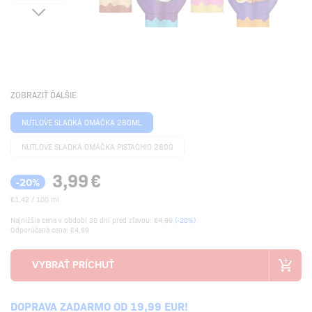
ZOBRAZIŤ ĎALŠIE
NUTLOVE SLADKÁ OMÁČKA 280ML
NUTLOVE SLADKÁ OMÁČKA PISTACHIO 280G
3,99
€
-20%
€1,42 / 100 ml
Najnižšia cena v období 30 dní pred zľavou:
€4,99
(-20%)
Odporúčaná cena: €4,99
DOPRAVA ZADARMO OD 19,99 EUR!