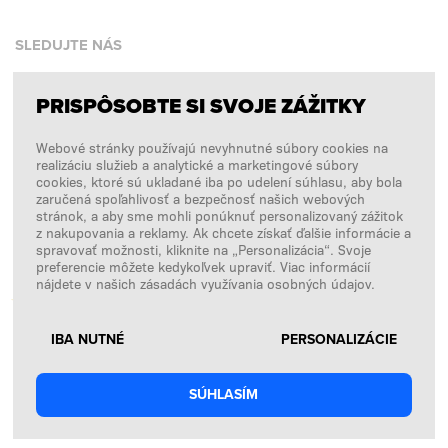
SLEDUJTE NÁS
PRISPÔSOBTE SI SVOJE ZÁŽITKY
Facebook
Webové stránky používajú nevyhnutné súbory cookies na
Instagram
realizáciu služieb a analytické a marketingové súbory
Copyright © 2026
SFD S. A.
cookies, ktoré sú ukladané iba po udelení súhlasu, aby bola
zaručená spoľahlivosť a bezpečnosť našich webových
stránok, a aby sme mohli ponúknuť personalizovaný zážitok
z nakupovania a reklamy. Ak chcete získať ďalšie informácie a
spravovať možnosti, kliknite na „Personalizácia“. Svoje
PLATBY SPRACÚVA
preferencie môžete kedykoľvek upraviť. Viac informácií
nájdete v našich zásadách využívania osobných údajov.
IBA NUTNÉ
PERSONALIZÁCIE
SÚHLASÍM