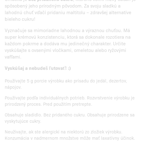
spôsobený jeho prírodným pôvodom. Za svoju sladkú a
lahodnú chuť vďačí pridaniu maltitolu – zdravšej alternatíve
bieleho cukru!
Vyznačuje sa mimoriadne lahodnou a výraznou chuťou. Má
super krémovú konzistenciu, ktorá sa dokonale rozotiera na
každom pokrme a dodáva mu jedinečný charakter. Určite
vyskúšajte s ovsenými vločkami, omeletou alebo ryžovými
vafľami.
Vyskúšaj a nebudeš ľutovať! :)
Používajte 5 g porcie výrobku ako prísadu do jedál, dezertov,
nápojov.
Používajte podľa individuálnych potrieb. Rozvrstvenie výrobku je
prirodzený proces. Pred použitím pretrepte.
Obsahuje sladidlo. Bez pridaného cukru. Obsahuje prirodzene sa
vyskytujúce cukry.
Neužívajte, ak ste alergickí na niektorú zo zložiek výrobku.
Konzumácia v nadmernom množstve môže mať laxatívny účinok.