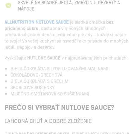
SKVELÉ NA SLADKÉ JEDLÁ, ZMRZLINU, DEZERTY A
NÁPOJE
ALLNUTRITION NUTLOVE SAUCE
je sladká omáčka
bez
pridaného cukru
, dostupná v mnohých lahodných
príchutiach, obohatená o jedinečné prísady – každý si nájde
to svoje! Vo vašej kuchyni sa osvedčí ako prísada do mnohých
jedál, nápojov a dezertov.
Vyskúšajte
NUTLOVE SAUCE
v najpredávanejších príchutiach:
BIELA ČOKOLÁDA S LYOFILIZOVANÝMI MALINAMI
ČOKOLÁDOVO-ORECHOVÁ
BIELA ČOKOLÁDA S ORECHMI
ŠKORICOVÉ SUŠIENKY
MLIEČNO-SMOTANOVÁ SO SUŠIENKAMI
PREČO SI VYBRAŤ NUTLOVE SAUCE?
LAHODNÁ CHUŤ A DOBRÉ ZLOŽENIE
Omáčka je
bez pridaného cukru
, ktorého veľmi nízky obsah je