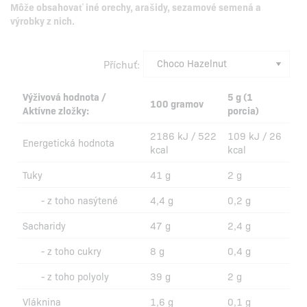
Môže obsahovať iné orechy, arašidy, sezamové semená a
výrobky z nich.
Příchuť:
Výživová hodnota /
5 g (1
100 gramov
Aktívne zložky:
porcia)
2186 kJ / 522
109 kJ / 26
Energetická hodnota
kcal
kcal
Tuky
41 g
2 g
- z toho nasýtené
4,4 g
0,2 g
Sacharidy
47 g
2,4 g
- z toho cukry
8 g
0,4 g
- z toho polyoly
39 g
2 g
Vláknina
1,6 g
0,1 g