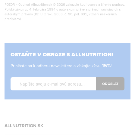
POZOR – Obchod Allnutrition.sk © 2026 zakazuje kopírovanie a šírenie popisov.
Poľský zákon zo 4. februára 1994 o autorskom práve a právach súvisiacich s
autorským právom (Dz. U. z roku 2006, č. 90, pol. 631, v znení neskorších
predpisov).
OSTAŇTE V OBRAZE S ALLNUTRITION!
Prihláste sa k odberu newslettera a získajte zľavu
15%
!
ODOSLAŤ
ALLNUTRITION.SK