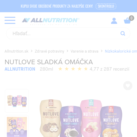
KUPUJ SVOJE OBĽÚBENÉ PRODUKTY ZA NAJLEPŠIE CENY!
SKONTROLUJ
Allnutrition.sk
Zdravé potraviny
Varenie a strava
Nízkokalorické om
NUTLOVE SLADKÁ OMÁČKA
ALLNUTRITION
280ml
4,77 z 287 recenzií