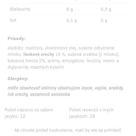
Bielkoviny
6 g
0,3 g
Soľ
0,1 g
0 g
Prísady:
sladidlo: maltitoly, slnečnicový olej, sušené odtučnené
mlieko,
lieskové orechy
15 %, sušená srvátka [z mlieka],
kakaová hmota 2%, arómy, emulgátory: lecitíny, mono- a
diglyceridy mastných kyselín
Alergény:
môže obsahovať obilniny obsahujúce lepok, vajcia, arašidy,
iné orechy, sezamové semienka
Počet názorov vo vašom
Počet recenzií v iných
jazyku:
12
jazykoch:
19
Ak chcete pridať hodnotenie, mali by ste
sa prihlásiť
.