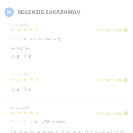
RECENZIE ZÁKAZNÍKOV
05.08.2026
Overený nákup
Příchuť:
White Choco Raspberry
Perfektné
0
0
26.06.2026
Overený nákup
0
0
13.05.2026
Overený nákup
Příchuť:
Choco Whey With Hazelnut
Top omáčky najlepsia je choco whey with hazelnut a biela