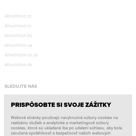
Allnutrition.cz
Allnutrition.ro
Allnutrition.hu
Allnutrition.ua
Allnutrition.co.uk
Allnutrition.de
SLEDUJTE NÁS
PRISPÔSOBTE SI SVOJE ZÁŽITKY
Facebook
Webové stránky používajú nevyhnutné súbory cookies na
Instagram
realizáciu služieb a analytické a marketingové súbory
Copyright © 2026
SFD S. A.
cookies, ktoré sú ukladané iba po udelení súhlasu, aby bola
zaručená spoľahlivosť a bezpečnosť našich webových