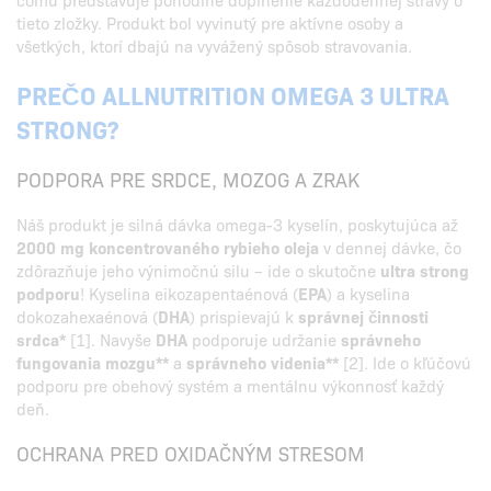
tieto zložky. Produkt bol vyvinutý pre aktívne osoby a
všetkých, ktorí dbajú na vyvážený spôsob stravovania.
PREČO ALLNUTRITION OMEGA 3 ULTRA
STRONG?
PODPORA PRE SRDCE, MOZOG A ZRAK
Náš produkt je silná dávka omega-3 kyselín, poskytujúca až
2000 mg koncentrovaného rybieho oleja
v dennej dávke, čo
zdôrazňuje jeho výnimočnú silu – ide o skutočne
ultra strong
podporu
! Kyselina eikozapentaénová (
EPA
) a kyselina
dokozahexaénová (
DHA
) prispievajú k
správnej činnosti
srdca*
[1]. Navyše
DHA
podporuje udržanie
správneho
fungovania mozgu**
a
správneho videnia**
[2]. Ide o kľúčovú
podporu pre obehový systém a mentálnu výkonnosť každý
deň.
OCHRANA PRED OXIDAČNÝM STRESOM