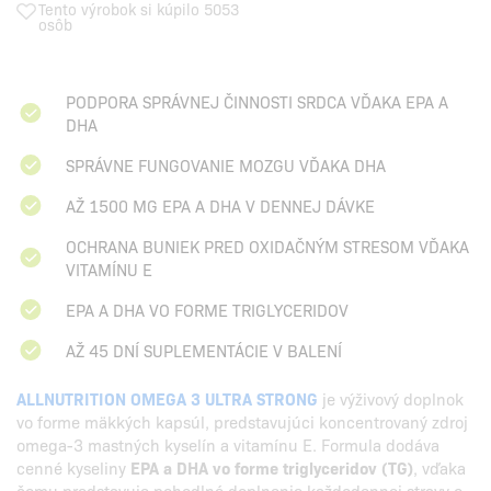
Tento výrobok si kúpilo 5053
osôb
PODPORA SPRÁVNEJ ČINNOSTI SRDCA VĎAKA EPA A
DHA
SPRÁVNE FUNGOVANIE MOZGU VĎAKA DHA
AŽ 1500 MG EPA A DHA V DENNEJ DÁVKE
OCHRANA BUNIEK PRED OXIDAČNÝM STRESOM VĎAKA
VITAMÍNU E
EPA A DHA VO FORME TRIGLYCERIDOV
AŽ 45 DNÍ SUPLEMENTÁCIE V BALENÍ
ALLNUTRITION OMEGA 3 ULTRA STRONG
je výživový doplnok
vo forme mäkkých kapsúl, predstavujúci koncentrovaný zdroj
omega-3 mastných kyselín a vitamínu E. Formula dodáva
cenné kyseliny
EPA a DHA vo forme triglyceridov (TG)
, vďaka
čomu predstavuje pohodlné doplnenie každodennej stravy o