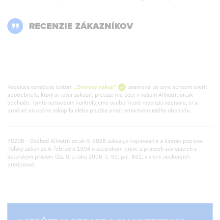
RECENZIE ZÁKAZNÍKOV
Recenzia označená textom
„Overený nákup“
znamená, že sme schopní overiť
spotrebiteľa, ktorý si tovar zakúpil, pretože má účet v našom Allnutrition.sk
obchode. Týmto spôsobom kontrolujeme osobu, ktorá recenziu napísala, či si
produkt skutočne zakúpila alebo použila prostredníctvom nášho obchodu.
POZOR – Obchod Allnutrition.sk © 2026 zakazuje kopírovanie a šírenie popisov.
Poľský zákon zo 4. februára 1994 o autorskom práve a právach súvisiacich s
autorským právom (Dz. U. z roku 2006, č. 90, pol. 631, v znení neskorších
predpisov).