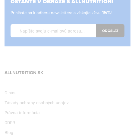
OSTAŇTE V OBRAZE S ALLNUTRITION!
Prihláste sa k odberu newslettera a získajte zľavu
15%
!
ODOSLAŤ
ALLNUTRITION.SK
O nás
Zásady ochrany osobných údajov
Právna informácia
GDPR
Blog