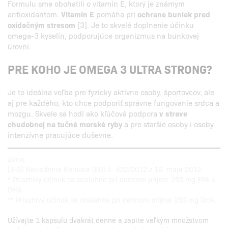
Formulu sme obohatili o vitamín E, ktorý je známym
antioxidantom.
Vitamín E
pomáha pri
ochrane buniek pred
oxidačným stresom
[3]. Je to skvelé doplnenie účinku
omega-3 kyselín, podporujúce organizmus na bunkovej
úrovni.
PRE KOHO JE OMEGA 3 ULTRA STRONG?
Je to ideálna voľba pre fyzicky aktívne osoby, športovcov, ale
aj pre každého, kto chce podporiť správne fungovanie srdca a
mozgu. Skvele sa hodí ako kľúčová podpora
v strave
chudobnej na tučné morské ryby
a pre staršie osoby i osoby
intenzívne pracujúce duševne.
Zdroj:
[1-3] Nariadenie Komisie (EÚ) č. 432/2012 z 16. mája 2012.
* Priaznivý účinok sa dosiahne pri dennom príjme 250 mg EPA a
DHA.
** Priaznivý účinok sa dosiahne pri dennom príjme 250 mg DHA.
Užívajte 1 kapsulu dvakrát denne a zapite veľkým množstvom