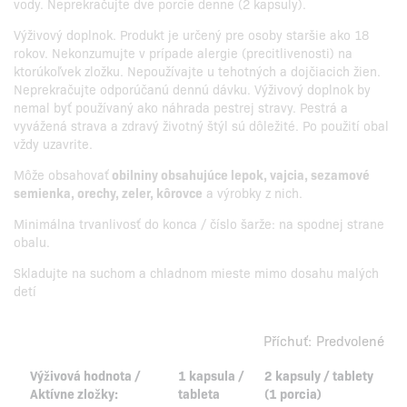
vody. Neprekračujte dve porcie denne (2 kapsuly).
Výživový doplnok. Produkt je určený pre osoby staršie ako 18
rokov. Nekonzumujte v prípade alergie (precitlivenosti) na
ktorúkoľvek zložku. Nepoužívajte u tehotných a dojčiacich žien.
Neprekračujte odporúčanú dennú dávku. Výživový doplnok by
nemal byť používaný ako náhrada pestrej stravy. Pestrá a
vyvážená strava a zdravý životný štýl sú dôležité. Po použití obal
vždy uzavrite.
Môže obsahovať
obilniny obsahujúce lepok, vajcia, sezamové
semienka, orechy, zeler, kôrovce
a výrobky z nich.
Minimálna trvanlivosť do konca / číslo šarže: na spodnej strane
obalu.
Skladujte na suchom a chladnom mieste mimo dosahu malých
detí
Příchuť:
Predvolené
Výživová hodnota /
1 kapsula /
2 kapsuly / tablety
Aktívne zložky:
tableta
(1 porcia)