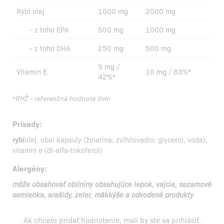
Rybí olej
1000 mg
2000 mg
- z toho EPA
500 mg
1000 mg
- z toho DHA
250 mg
500 mg
5 mg /
Vitamín E
10 mg / 83%*
42%*
*RHŽ - referenčná hodnota živín
Prísady:
rybí
olej, obal kapsuly (želatína, zvlhčovadlo: glycerol, voda),
vitamín e (dl-alfa-tokoferol)
Alergény:
môže obsahovať obilniny obsahujúce lepok, vajcia, sezamové
semienka, arašidy, zeler, mäkkýše a odvodené produkty
Ak chcete pridať hodnotenie, mali by ste
sa prihlásiť
.