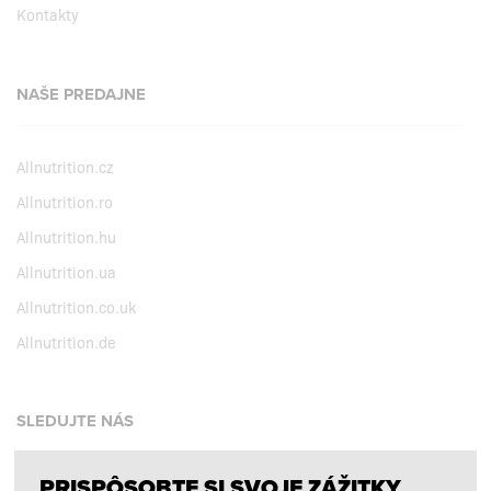
Kontakty
NAŠE PREDAJNE
Allnutrition.cz
Allnutrition.ro
Allnutrition.hu
Allnutrition.ua
Allnutrition.co.uk
Allnutrition.de
SLEDUJTE NÁS
PRISPÔSOBTE SI SVOJE ZÁŽITKY