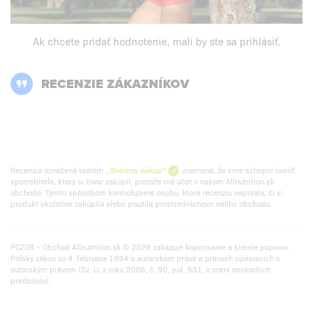
Ak chcete pridať hodnotenie, mali by ste
sa prihlásiť
.
RECENZIE ZÁKAZNÍKOV
Recenzia označená textom
„Overený nákup“
znamená, že sme schopní overiť
spotrebiteľa, ktorý si tovar zakúpil, pretože má účet v našom Allnutrition.sk
obchode. Týmto spôsobom kontrolujeme osobu, ktorá recenziu napísala, či si
produkt skutočne zakúpila alebo použila prostredníctvom nášho obchodu.
POZOR – Obchod Allnutrition.sk © 2026 zakazuje kopírovanie a šírenie popisov.
Poľský zákon zo 4. februára 1994 o autorskom práve a právach súvisiacich s
autorským právom (Dz. U. z roku 2006, č. 90, pol. 631, v znení neskorších
predpisov).