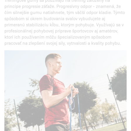
princípe progresie záťaže. Progresívny odpor - znamená, že
čím silnejšie gumu natiahnete, tým väčší odpor kladie. Týmto
spôsobom si okrem budovania svalov vybudujete aj
primeranú stabilizáciu kĺbu, ktorým pohybuje. Využívajú sa v
profesionálnej pohybovej príprave športovcov aj amatérov,
ktorí ich používaním môžu špecializovaným spôsobom
pracovať na zlepšení svojej sily, vytrvalosti a kvality pohybu.