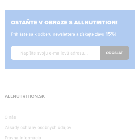
OSTAŇTE V OBRAZE S ALLNUTRITION!
Prihláste sa k odberu newslettera a získajte zľavu
15%
!
ODOSLAŤ
ALLNUTRITION.SK
O nás
Zásady ochrany osobných údajov
Právna informácia