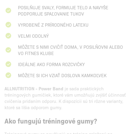
POSILŇUJE SVALY, FORMUJE TELO A NAVYŠE
PODPORUJE SPAĽOVANIE TUKOV
VYROBENÉ Z PRÍRODNÉHO LATEXU
VELMI ODOLNÝ
MÔŽETE S NIMI CVIČIŤ DOMA, V POSILŇOVNI ALEBO
VO FITNES KLUBE
IDEÁLNE AKO FORMA ROZCVIČKY
MÔŽETE SI ICH VZIAŤ DOSLOVA KAMKOĽVEK
ALLNUTRITION - Power Band
je sada praktických
tréningových gumičiek, ktoré vám umožňujú zvýšiť účinnosť
cvičenia pridaním odporu. K dispozícii sú tri rôzne varianty,
ktoré sa líšia odporom gumy.
Ako fungujú tréningové gumy?
Tréningové gumy sa používajú na tréning založený na