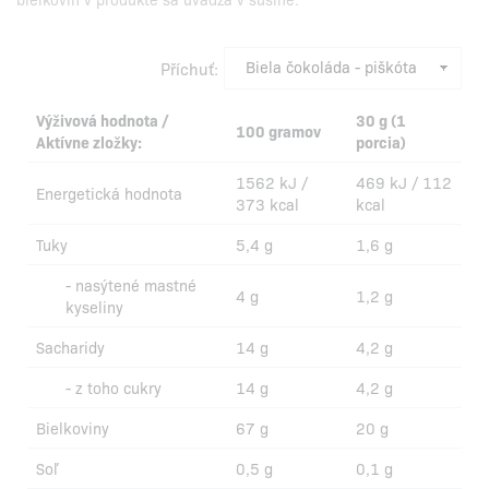
Příchuť:
Výživová hodnota /
30 g (1
100 gramov
Aktívne zložky:
porcia)
1562 kJ /
469 kJ / 112
Energetická hodnota
373 kcal
kcal
Tuky
5,4 g
1,6 g
- nasýtené mastné
4 g
1,2 g
kyseliny
Sacharidy
14 g
4,2 g
- z toho cukry
14 g
4,2 g
Bielkoviny
67 g
20 g
Soľ
0,5 g
0,1 g