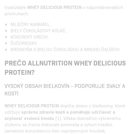
Vyskúšajte
WHEY DELICIOUS PROTEIN
v najpredávanejších
príchutiach:
MLIEČNY KARAMEL,
BIELY ČOKOLÁDOVÝ KOLÁČ,
KOKOSOVÝ ORECH,
ČUČORIEDKY,
BROSKYŇA S BIELOU ČOKOLÁDOU A MNOHO ĎALŠÍCH!
PREČO ALLNUTRITION WHEY DELICIOUS
PROTEIN?
VYSOKÝ OBSAH BIELKOVÍN - PODPORUJE SVALY A
KOSTI
WHEY DELICIOUS PROTEIN
dopĺňa stravu o bielkoviny, ktoré
udržujú
správne zdravie kostí a pomáhajú udržiavať a
zvyšovať svalovú hmotu
[1]. Vďaka starostlivo vybranému
zloženiu sa živina dokonale premieša a vytvorí hladkú,
zamatovú konzistenciu bez nepríjemných hrudiek.