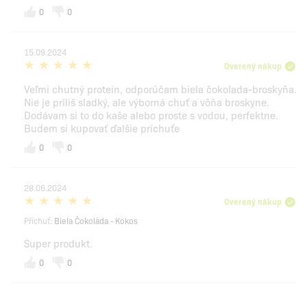
0
0
15.09.2024
Overený nákup
Veľmi chutný protein, odporúčam biela čokolada-broskyňa.
Nie je príliš sladký, ale výborná chuť a vôňa broskyne.
Dodávam si to do kaše alebo proste s vodou, perfektne.
Budem si kupovať ďalšie príchuťe
0
0
28.06.2024
Overený nákup
Příchuť:
Biela Čokoláda - Kokos
Super produkt.
0
0