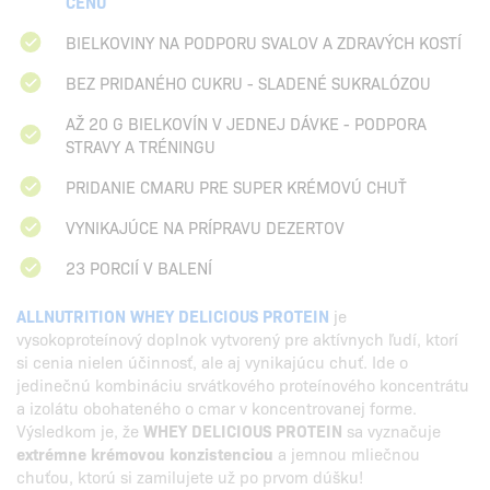
CENU
BIELKOVINY NA PODPORU SVALOV A ZDRAVÝCH KOSTÍ
BEZ PRIDANÉHO CUKRU - SLADENÉ SUKRALÓZOU
AŽ 20 G BIELKOVÍN V JEDNEJ DÁVKE - PODPORA
STRAVY A TRÉNINGU
PRIDANIE CMARU PRE SUPER KRÉMOVÚ CHUŤ
VYNIKAJÚCE NA PRÍPRAVU DEZERTOV
23 PORCIÍ V BALENÍ
ALLNUTRITION WHEY DELICIOUS PROTEIN
je
vysokoproteínový doplnok vytvorený pre aktívnych ľudí, ktorí
si cenia nielen účinnosť, ale aj vynikajúcu chuť. Ide o
jedinečnú kombináciu srvátkového proteínového koncentrátu
a izolátu obohateného o cmar v koncentrovanej forme.
Výsledkom je, že
WHEY DELICIOUS PROTEIN
sa vyznačuje
extrémne krémovou konzistenciou
a jemnou mliečnou
chuťou, ktorú si zamilujete už po prvom dúšku!