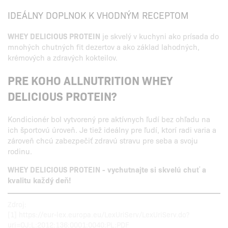
IDEÁLNY DOPLNOK K VHODNÝM RECEPTOM
WHEY DELICIOUS PROTEIN
je skvelý v kuchyni ako prísada do
mnohých chutných fit dezertov a ako základ lahodných,
krémových a zdravých kokteilov.
PRE KOHO ALLNUTRITION WHEY
DELICIOUS PROTEIN?
Kondicionér bol vytvorený pre aktívnych ľudí bez ohľadu na
ich športovú úroveň. Je tiež ideálny pre ľudí, ktorí radi varia a
zároveň chcú zabezpečiť zdravú stravu pre seba a svoju
rodinu.
WHEY DELICIOUS PROTEIN - vychutnajte si skvelú chuť a
kvalitu každý deň!
Zdroj:
[1] https://eur-lex.europa.eu/LexUriServ/LexUriServ.do?
uri=OJ:L:2012:136:0001:0040:PL:PDF