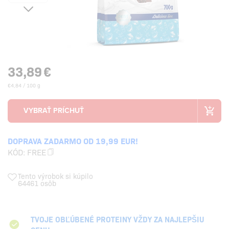
33,89
€
€4,84 / 100 g
DOPRAVA ZADARMO OD 19,99 EUR!
KÓD:
FREE
Tento výrobok si kúpilo
64461 osôb
TVOJE OBĽÚBENÉ PROTEINY VŽDY ZA NAJLEPŠIU