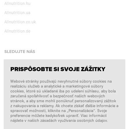
Allnutrition.hu
Allnutrition.ua
Allnutrition.co.uk
Allnutrition.de
SLEDUJTE NÁS
PRISPÔSOBTE SI SVOJE ZÁŽITKY
Facebook
Webové stránky používajú nevyhnutné súbory cookies na
Instagram
realizáciu služieb a analytické a marketingové súbory
Copyright © 2026
SFD S. A.
cookies, ktoré sú ukladané iba po udelení súhlasu, aby bola
zaručená spoľahlivosť a bezpečnosť našich webových
stránok, a aby sme mohli ponúknuť personalizovaný zážitok
z nakupovania a reklamy. Ak chcete získať ďalšie informácie a
spravovať možnosti, kliknite na „Personalizácia“. Svoje
PLATBY SPRACÚVA
preferencie môžete kedykoľvek upraviť. Viac informácií
nájdete v našich zásadách využívania osobných údajov.