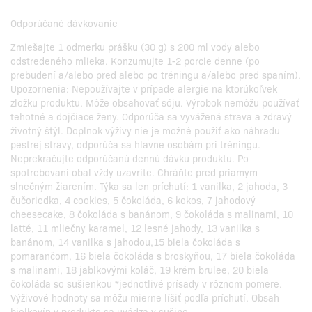
Odporúčané dávkovanie
Zmiešajte 1 odmerku prášku (30 g) s 200 ml vody alebo
odstredeného mlieka. Konzumujte 1-2 porcie denne (po
prebudení a/alebo pred alebo po tréningu a/alebo pred spaním).
Upozornenia: Nepoužívajte v prípade alergie na ktorúkoľvek
zložku produktu. Môže obsahovať sóju. Výrobok nemôžu používať
tehotné a dojčiace ženy. Odporúča sa vyvážená strava a zdravý
životný štýl. Doplnok výživy nie je možné použiť ako náhradu
pestrej stravy, odporúča sa hlavne osobám pri tréningu.
Neprekračujte odporúčanú dennú dávku produktu. Po
spotrebovaní obal vždy uzavrite. Chráňte pred priamym
slnečným žiarením. Týka sa len príchutí: 1 vanilka, 2 jahoda, 3
čučoriedka, 4 cookies, 5 čokoláda, 6 kokos, 7 jahodový
cheesecake, 8 čokoláda s banánom, 9 čokoláda s malinami, 10
latté, 11 mliečny karamel, 12 lesné jahody, 13 vanilka s
banánom, 14 vanilka s jahodou,15 biela čokoláda s
pomarančom, 16 biela čokoláda s broskyňou, 17 biela čokoláda
s malinami, 18 jablkovými koláč, 19 krém brulee, 20 biela
čokoláda so sušienkou *jednotlivé prísady v rôznom pomere.
Výživové hodnoty sa môžu mierne líšiť podľa príchutí. Obsah
bielkovín v produkte sa uvádza v sušine.