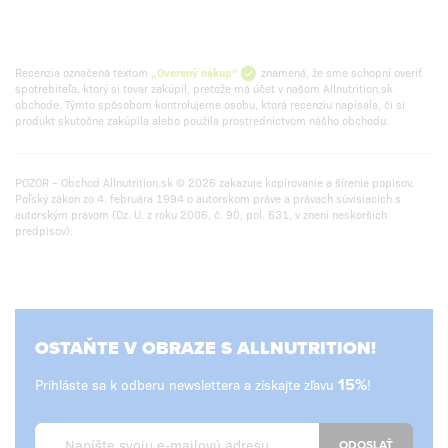
Recenzia označená textom
„Overený nákup“
znamená, že sme schopní overiť
spotrebiteľa, ktorý si tovar zakúpil, pretože má účet v našom Allnutrition.sk
obchode. Týmto spôsobom kontrolujeme osobu, ktorá recenziu napísala, či si
produkt skutočne zakúpila alebo použila prostredníctvom nášho obchodu.
POZOR – Obchod Allnutrition.sk © 2026 zakazuje kopírovanie a šírenie popisov.
Poľský zákon zo 4. februára 1994 o autorskom práve a právach súvisiacich s
autorským právom (Dz. U. z roku 2006, č. 90, pol. 631, v znení neskorších
predpisov).
OSTAŇTE V OBRAZE S ALLNUTRITION!
Prihláste sa k odberu newslettera a získajte zľavu
15%
!
ODOSLAŤ