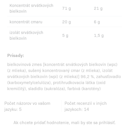
Koncentrát srvátkových
71 g
21 g
bielkovín
koncentrát cmaru
20 g
6 g
izolát srvátkových
5 g
1,5 g
bielkovín
Prísady:
bielkovinová zmes [koncentrát srvátkových bielkovín (wpc)
(z mlieka), sušený koncentrovaný cmar (z mlieka), izolát
srvátkových bielkovín (wpi) (z mlieka)] 96,2 %, zahusťovadlo
(karboxymetylcelulóza), protihrudkovacia látka (oxid
kremičitý), sladidlo (sukralóza), farbivá (karotény)
Počet názorov vo vašom
Počet recenzií v iných
jazyku:
5
jazykoch:
14
Ak chcete pridať hodnotenie, mali by ste
sa prihlásiť
.