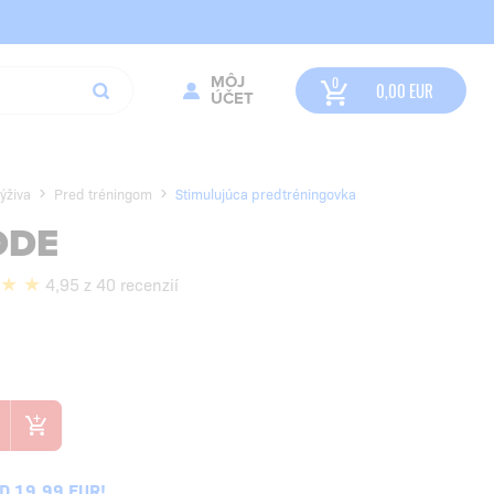
MÔJ
0,00
EUR
ÚČET
ýživa
Pred tréningom
Stimulujúca predtréningovka
ODE
4,95 z 40 recenzií
 19,99 EUR!