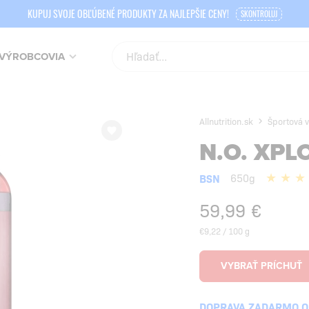
KUPUJ SVOJE OBĽÚBENÉ PRODUKTY ZA NAJLEPŠIE CENY!
SKONTROLUJ
VÝROBCOVIA
Allnutrition.sk
Športová v
N.O. XPL
BSN
650g
59,99
€
€9,22 / 100 g
DOPRAVA ZADARMO OD