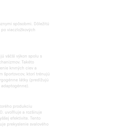
rôznymi spôsobmi. Dôležitú
j po viaczložkových
ú väčší výkon spolu s
chanizmov. Takéto
renie krvných ciev a
 športovcov, ktorí trénujú
ergogénne látky (predlžujú
či adaptogénne).
ktorého produkciu
O. uvoľňuje a rozširuje
šej efektivite. Tento
uje prekyslenie svalového