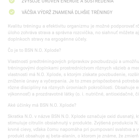
ZVYŠUJE ÚROVEŇ ENERGIE A SÚSTREDENIA
VÄČŠIA VÝDRŽ ZNAMENÁ DLHŠIE TRÉNINGY
Kvalitu tréningu a efektivitu organizmu je možné podporovať 
úloho zohráva strava a správna rozcvička, no siahnuť môžete a
doplnkoch stravy na ergogénne účely.
Čo je to BSN N.O. Xplode?
Vlastnosti predtréningových prípravkov povzbudzujú a umožňuj
tréningovými doplnkami prostredníctvom rôznych väzieb a me
vlastnosti má N.O. Xplode, s ktorým získate povzbudenie, rozší
zníženie únavy a vyčerpania. Je to zmes prispôsobená potrebám
rôzne disciplíny na rôznych úrovniach pokročilosti. Obsahuje 
výkonnosť) a prozdravotné látky (o. i. nutričné, antioxidačné, 
Aké účinky má BSN N.O. Xplode?
Skratka N.O. v názve BSN N.O. Xplode označuje oxid dusnatý, 
stimuluje citrulín obsiahnutý v produkte. Zvýšená produkcia N.
krvné cievy, vďaka čomu napomáha pri pumpovaní svalstva a vyš
produkt obsahuje aj beta-alanín, o ktorom je známe, že zmierň