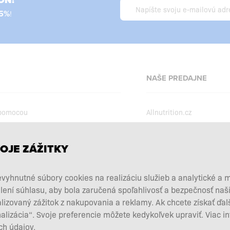
ON!
5%
!
NAŠE PREDAJNE
 pomocou
Allnutrition.cz
Allnutrition.ro
Allnutrition.hu
podmienky
OJE ZÁŽITKY
Allnutrition.ua
kcie
vyhnutné súbory cookies na realizáciu služieb a analytické a 
Allnutrition.co.uk
vových doplnkov
lení súhlasu, aby bola zaručená spoľahlivosť a bezpečnosť na
Allnutrition.de
 a vrátenie tovaru
zovaný zážitok z nakupovania a reklamy. Ak chcete získať ďal
nalizácia“. Svoje preferencie môžete kedykoľvek upraviť. Viac i
d zmluvy tu
h údajov.