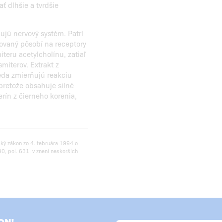
ť dlhšie a tvrdšie
lujú nervový systém. Patrí
novaný pôsobí na receptory
eru acetylcholínu, zatiaľ
miterov. Extrakt z
eda zmierňujú reakciu
pretože obsahuje silné
erín z čierneho korenia,
ský zákon zo 4. februára 1994 o
0, pol. 631, v znení neskorších