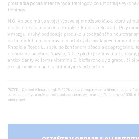
prostredia počas intenzívnych tréningov, čo umožňuje vykonáva
tréningy.
N.O. Xplode má vo svojej výbave aj množstvo látok, ktoré stimu
medzi ne kofeín, cholín a extrakt z Rhodiola Rosea L. Prvý me
v mozgu, druhý podporuje produkciu excitačného neurotransmit
čo tretí inhibuje odbúravanie ostatných excitačných neurotrans
Rhodiola Rosea L. spolu so ženšenom pôsobia adaptogénne, t
organizmu na stres. Navyše, N.O. Xplode je zdraviu prospešný, 
antioxidanty vo forme vitamínu C, bioflavonoidy z grepu, či pip
ako aj zinok a niacín s nutričnými vlastnosťami.
POZOR – Obchod Allnutrition.sk © 2026 zakazuje kopírovanie a šírenie popisov. Poľ
autorskom práve a právach súvisiacich s autorským právom (Dz. U. z roku 2006, č. 9
predpisov).