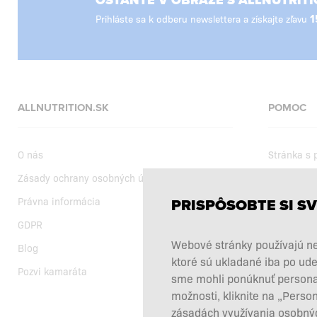
OSTAŇTE V OBRAZE S ALLNUTRITI
Prihláste sa k odberu newslettera a získajte zľavu
1
ALLNUTRITION.SK
POMOC
O nás
Stránka s
Zásady ochrany osobných údajov
Dodanie
Právna informácia
Nákupné 
PRISPÔSOBTE SI SV
GDPR
Aktuálne a
Webové stránky používajú ne
Blog
Výber výži
ktoré sú ukladané iba po ude
Pozvi kamaráta
Reklamácie
sme mohli ponúknuť personali
možnosti, kliknite na „Perso
Odstúpiť o
zásadách využívania osobnýc