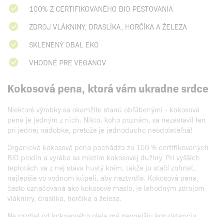
100% Z CERTIFIKOVANÉHO BIO PESTOVANIA
ZDROJ VLÁKNINY, DRASLÍKA, HORČÍKA A ŽELEZA
SKLENENÝ OBAL EKO
VHODNÉ PRE VEGÁNOV
Kokosová pena, ktorá vám ukradne srdce
Niektoré výrobky sa okamžite stanú obľúbenými - kokosová
pena je jedným z nich. Nikto, koho poznám, sa nezastavil len
pri jednej nádobke, pretože je jednoducho neodolateľná!
Organická kokosová pena pochádza zo 100 % certifikovaných
BIO plodín a vyrába sa mletím kokosovej dužiny. Pri vyšších
teplotách sa z nej stáva hustý krém, takže ju stačí zohriať,
najlepšie vo vodnom kúpeli, aby neztvrdla. Kokosová pena,
často označovaná ako kokosové maslo, je lahodným zdrojom
vlákniny, draslíka, horčíka a železa.
Na rozdiel od kokosového oleja má pevnejšiu konzistenciu,