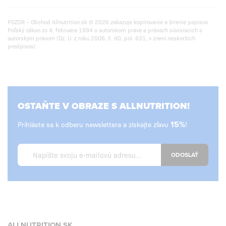
POZOR – Obchod Allnutrition.sk © 2026 zakazuje kopírovanie a šírenie popisov.
Poľský zákon zo 4. februára 1994 o autorskom práve a právach súvisiacich s
autorským právom (Dz. U. z roku 2006, č. 90, pol. 631, v znení neskorších
predpisov).
OSTAŇTE V OBRAZE S ALLNUTRITION!
Prihláste sa k odberu newslettera a získajte zľavu
15%
!
ODOSLAŤ
ALLNUTRITION.SK