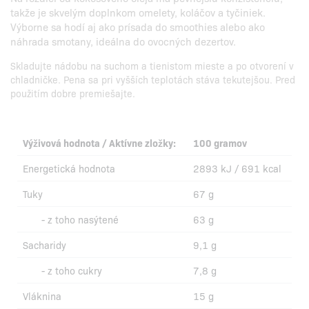
takže je skvelým doplnkom omelety, koláčov a tyčiniek.
Výborne sa hodí aj ako prísada do smoothies alebo ako
náhrada smotany, ideálna do ovocných dezertov.
Skladujte nádobu na suchom a tienistom mieste a po otvorení v
chladničke. Pena sa pri vyšších teplotách stáva tekutejšou. Pred
použitím dobre premiešajte.
Výživová hodnota / Aktívne zložky:
100 gramov
Energetická hodnota
2893 kJ / 691 kcal
Tuky
67 g
- z toho nasýtené
63 g
Sacharidy
9,1 g
- z toho cukry
7,8 g
Vláknina
15 g