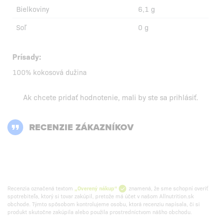
Bielkoviny
6,1 g
Soľ
0 g
Prísady:
100% kokosová dužina
Ak chcete pridať hodnotenie, mali by ste
sa prihlásiť
.
RECENZIE ZÁKAZNÍKOV
Recenzia označená textom
„Overený nákup“
znamená, že sme schopní overiť
spotrebiteľa, ktorý si tovar zakúpil, pretože má účet v našom Allnutrition.sk
obchode. Týmto spôsobom kontrolujeme osobu, ktorá recenziu napísala, či si
produkt skutočne zakúpila alebo použila prostredníctvom nášho obchodu.