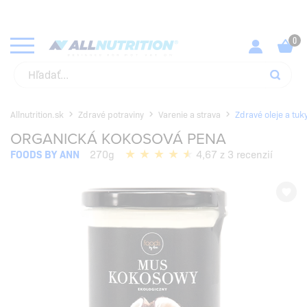
KUPUJ SVOJE OBĽÚBENÉ PRODUKTY ZA NAJLEPŠIE CENY!
SKONTROLUJ
Allnutrition.sk
Zdravé potraviny
Varenie a strava
Zdravé oleje a tuk
ORGANICKÁ KOKOSOVÁ PENA
FOODS BY ANN
270g
4,67 z 3 recenzií