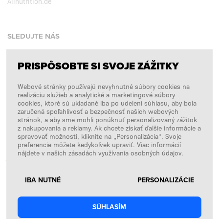
Allnutrition.de
SLEDUJTE NÁS
PRISPÔSOBTE SI SVOJE ZÁŽITKY
Facebook
Webové stránky používajú nevyhnutné súbory cookies na
Instagram
realizáciu služieb a analytické a marketingové súbory
Copyright © 2026
SFD S. A.
cookies, ktoré sú ukladané iba po udelení súhlasu, aby bola
zaručená spoľahlivosť a bezpečnosť našich webových
stránok, a aby sme mohli ponúknuť personalizovaný zážitok
z nakupovania a reklamy. Ak chcete získať ďalšie informácie a
spravovať možnosti, kliknite na „Personalizácia“. Svoje
PLATBY SPRACÚVA
preferencie môžete kedykoľvek upraviť. Viac informácií
nájdete v našich zásadách využívania osobných údajov.
IBA NUTNÉ
PERSONALIZÁCIE
SÚHLASÍM