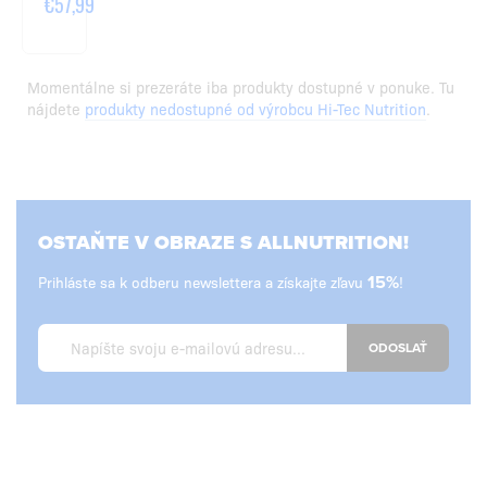
€57,99
Momentálne si prezeráte iba produkty dostupné v ponuke. Tu
nájdete
produkty nedostupné od výrobcu Hi-Tec Nutrition
.
OSTAŇTE V OBRAZE S ALLNUTRITION!
Prihláste sa k odberu newslettera a získajte zľavu
15%
!
ODOSLAŤ