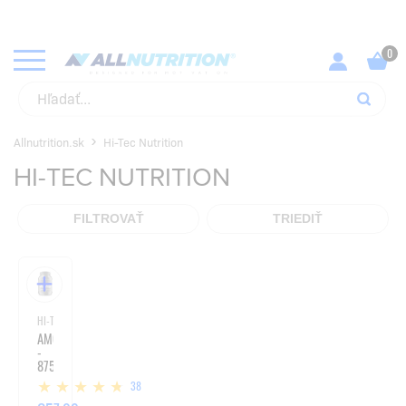
KUPUJ SVOJE OBĽÚBENÉ PRODUKTY ZA NAJLEPŠIE CENY!
SKONTROLUJ
Allnutrition.sk
Hi-Tec Nutrition
HI-TEC NUTRITION
FILTROVAŤ
TRIEDIŤ
HI-TEC NUTRITION
AMG
-
875
G
38