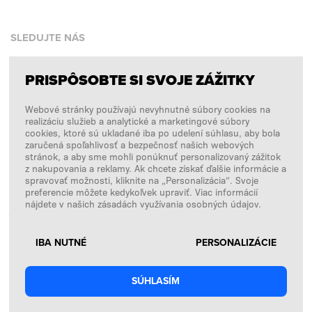
SLEDUJTE NÁS
PRISPÔSOBTE SI SVOJE ZÁŽITKY
Facebook
Webové stránky používajú nevyhnutné súbory cookies na
Instagram
realizáciu služieb a analytické a marketingové súbory
Copyright © 2026
SFD S. A.
cookies, ktoré sú ukladané iba po udelení súhlasu, aby bola
zaručená spoľahlivosť a bezpečnosť našich webových
stránok, a aby sme mohli ponúknuť personalizovaný zážitok
z nakupovania a reklamy. Ak chcete získať ďalšie informácie a
spravovať možnosti, kliknite na „Personalizácia“. Svoje
PLATBY SPRACÚVA
preferencie môžete kedykoľvek upraviť. Viac informácií
nájdete v našich zásadách využívania osobných údajov.
IBA NUTNÉ
PERSONALIZÁCIE
SÚHLASÍM