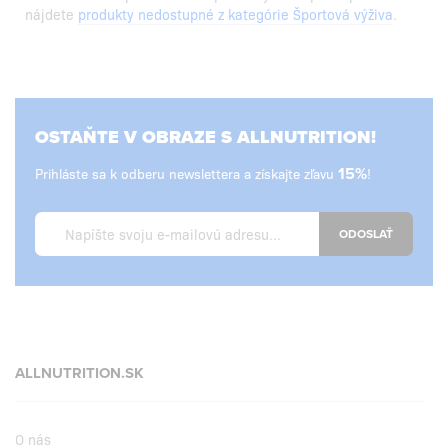
nájdete
produkty nedostupné z kategórie Športová výživa
.
OSTAŇTE V OBRAZE S ALLNUTRITION!
Prihláste sa k odberu newslettera a získajte zľavu
15%
!
ODOSLAŤ
ALLNUTRITION.SK
O nás