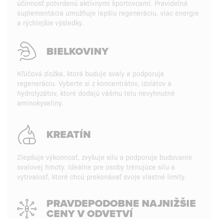
účinnosť potvrdenú aktívnymi športovcami. Pravidelná
suplementácia umožňuje lepšiu regeneráciu, viac energie
a rýchlejšie výsledky.
BIELKOVINY
Kľúčová zložka, ktorá buduje svaly a podporuje
regeneráciu. Vyberte si z koncentrátov, izolátov a
hydrolyzátov, ktoré dodajú vášmu telu nevyhnutné
aminokyseliny.
KREATÍN
Zlepšuje výkonnosť, zvyšuje silu a podporuje budovanie
svalovej hmoty. Ideálne pre osoby trénujúce silu a
vytrvalosť, ktoré chcú prekonávať svoje vlastné limity.
PRAVDEPODOBNE NAJNIŽŠIE
CENY V ODVETVÍ