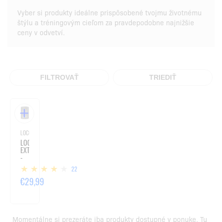
Vyber si produkty ideálne prispôsobené tvojmu životnému
štýlu a tréningovým cieľom za pravdepodobne najnižšie
ceny v odvetví.
FILTROVAŤ
TRIEDIŤ
LOCO / ŠPORTOVÁ VÝŽIVA
LOCO
EXTREME
-
360G
22
€29,99
Momentálne si prezeráte iba produkty dostupné v ponuke. Tu