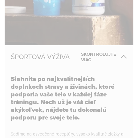
SKONTROLUJTE
ŠPORTOVÁ VÝŽIVA
VIAC
Siahnite po najkvalitnejších
doplnkoch stravy a živinách, ktoré
podporia vaše telo v každej fáze
tréningu. Nech už je váš cieľ
akýkoľvek, nájdete tu dokonalú
podporu pre svoje telo.
Sadíme na osvedčené receptúry, vysoko kvalitné zložky a