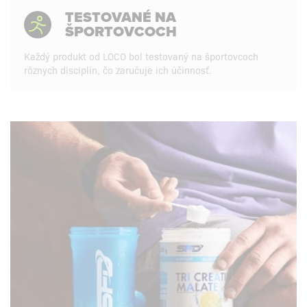
TESTOVANÉ NA
ŠPORTOVCOCH
Každý produkt od LOCO bol testovaný na športovcoch
rôznych disciplín, čo zaručuje ich účinnosť.