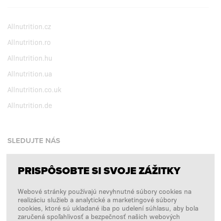
Allnutrition.cz
Allnutrition.ro
Allnutrition.hu
Allnutrition.ua
Allnutrition.co.uk
Allnutrition.de
SLEDUJTE NÁS
PRISPÔSOBTE SI SVOJE ZÁŽITKY
Facebook
Webové stránky používajú nevyhnutné súbory cookies na
Instagram
realizáciu služieb a analytické a marketingové súbory
Copyright © 2026
SFD S. A.
cookies, ktoré sú ukladané iba po udelení súhlasu, aby bola
zaručená spoľahlivosť a bezpečnosť našich webových