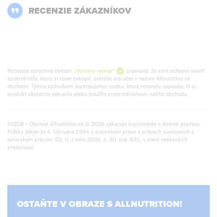
RECENZIE ZÁKAZNÍKOV
Recenzia označená textom
„Overený nákup“
znamená, že sme schopní overiť
spotrebiteľa, ktorý si tovar zakúpil, pretože má účet v našom Allnutrition.sk
obchode. Týmto spôsobom kontrolujeme osobu, ktorá recenziu napísala, či si
produkt skutočne zakúpila alebo použila prostredníctvom nášho obchodu.
POZOR – Obchod Allnutrition.sk © 2026 zakazuje kopírovanie a šírenie popisov.
Poľský zákon zo 4. februára 1994 o autorskom práve a právach súvisiacich s
autorským právom (Dz. U. z roku 2006, č. 90, pol. 631, v znení neskorších
predpisov).
OSTAŇTE V OBRAZE S ALLNUTRITION!