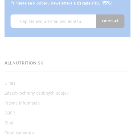
Prihláste sa k odberu newslettera a získajte zľavu
15%
!
ODOSLAŤ
ALLNUTRITION.SK
O nás
Zásady ochrany osobných údajov
Právna informácia
GDPR
Blog
Pozvi kamaráta