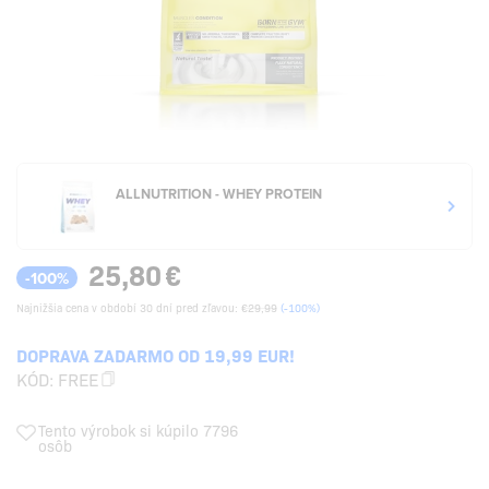
ALLNUTRITION - WHEY PROTEIN
25,80
€
-100%
Najnižšia cena v období 30 dní pred zľavou:
€29,99
(-100%)
DOPRAVA ZADARMO OD 19,99 EUR!
KÓD:
FREE
Tento výrobok si kúpilo 7796
osôb