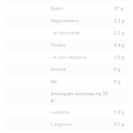
Białko
27 g
Węglowodany
2,1 g
- w tym cukier
2,1 g
Tłuszcz
2,4 g
- w tym nasycone
1,5 g
Błonnik
0 g
Sól
0 g
Aminogram wzorcowy na 35
g :
L-alanina
1,8 g
L-arginina
0,7 g