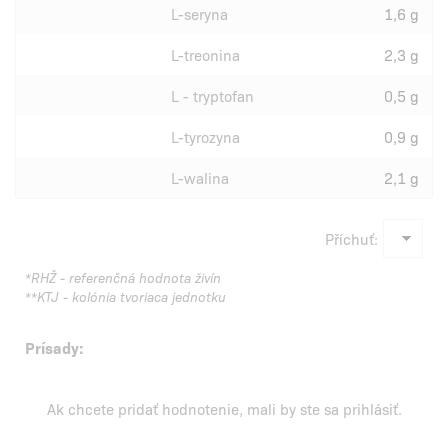
L-seryna
1,6 g
L-treonina
2,3 g
L - tryptofan
0,5 g
L-tyrozyna
0,9 g
L-walina
2,1 g
Příchuť:
*RHŽ - referenčná hodnota živín
**KTJ - kolónia tvoriaca jednotku
Prísady:
Ak chcete pridať hodnotenie, mali by ste
sa prihlásiť
.