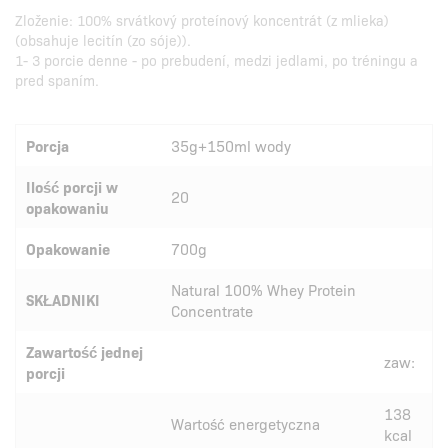
Zloženie: 100% srvátkový proteínový koncentrát (z mlieka)
(obsahuje lecitín (zo sóje)).
1- 3 porcie denne - po prebudení, medzi jedlami, po tréningu a
pred spaním.
Porcja
35g+150ml wody
Ilość porcji w
20
opakowaniu
Opakowanie
700g
Natural 100% Whey Protein
SKŁADNIKI
Concentrate
Zawartość jednej
zaw:
porcji
138
Wartość energetyczna
kcal