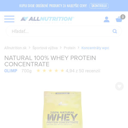
KUPUJ SVOJE OBĽÚBENÉ PRODUKTY ZA NAJLEPŠIE CENY!
SKONTROLUJ
Allnutrition.sk
Športová výživa
Proteín
Koncentráty wpc
NATURAL 100% WHEY PROTEIN
CONCENTRATE
OLIMP
700g
4,94 z 50 recenzií