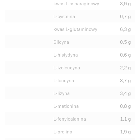
kwas L-asparaginowy
3,9 g
L-cysteina
0,7 g
kwas L-glutaminowy
6,3 g
Glicyna
0,5 g
L-histydyna
0,6 g
L-izoleucyna
2,2 g
L-leucyna
3,7 g
L-lizyna
3,4 g
L-metionina
0,8 g
L-fenyloalanina
1,1 g
L-prolina
1,9 g