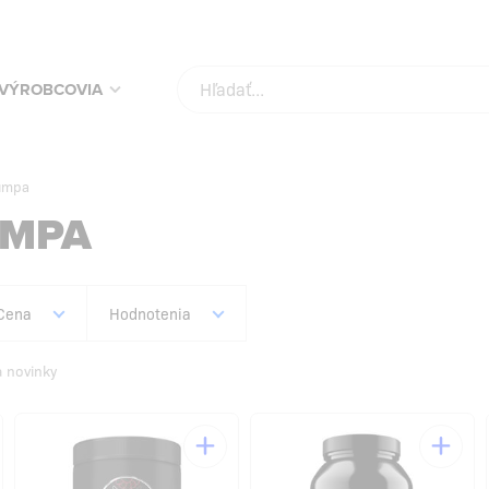
KUPUJ SVOJE OBĽÚBENÉ PRODUKTY ZA NAJLEPŠIE CENY!
SKONTROLUJ
VÝROBCOVIA
pumpa
UMPA
Cena
Hodnotenia
a novinky