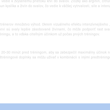
vedie k zvýšenému prietoku krvi do svalov. Zložky ako arginín, citru
ísun kyslíka a živín do svalov, čo vedie k väčšej vytrvalosti, sile a i
trénerov množstvo výhod. Okrem vizuálneho efektu intenzívnejšieho 
krvi sú svaly lepšie zásobované živinami, čo môže podporiť rast sva
éningu, a to vďaka citeľným účinkom už počas prvých tréningov.
ne 20-30 minút pred tréningom, aby sa zabezpečil maximálny účinok
edtréningové doplnky sa môžu užívať v kombinácii s inými predtrénin