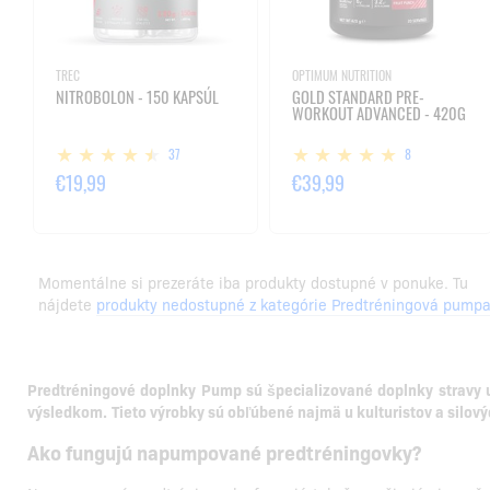
TREC
OPTIMUM NUTRITION
NITROBOLON - 150 KAPSÚL
GOLD STANDARD PRE-
WORKOUT ADVANCED - 420G
37
8
€19,99
€39,99
Momentálne si prezeráte iba produkty dostupné v ponuke. Tu
nájdete
produkty nedostupné z kategórie Predtréningová pump
Predtréningové doplnky Pump sú špecializované doplnky stravy u
výsledkom.
Tieto výrobky sú obľúbené najmä u kulturistov a silový
Ako fungujú napumpované predtréningovky?