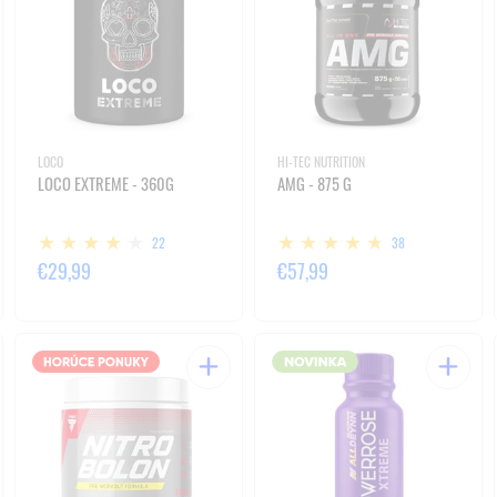
LOCO
HI-TEC NUTRITION
LOCO EXTREME - 360G
AMG - 875 G
22
38
€29,99
€57,99