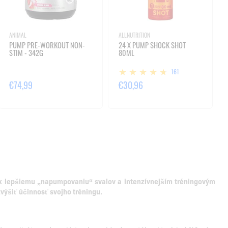
ANIMAL
ALLNUTRITION
PUMP PRE-WORKOUT NON-
24 X PUMP SHOCK SHOT
STIM - 342G
80ML
161
€74,99
€30,96
e k lepšiemu „napumpovaniu“ svalov a intenzívnejším tréningovým
zvýšiť účinnosť svojho tréningu.