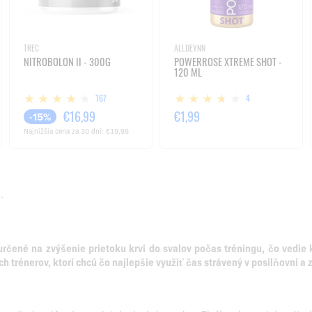
TREC
ALLDEYNN
NITROBOLON II - 300G
POWERROSE XTREME SHOT -
120 ML
167
4
€16,99
€1,99
-15%
Najnižšia cena za 30 dní:
€19,99
a
.
rčené na zvýšenie prietoku krvi do svalov počas tréningu, čo vedi
ch trénerov, ktorí chcú čo najlepšie využiť čas strávený v posilňovni a 