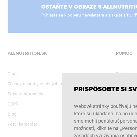
OSTAŇTE V OBRAZE S ALLNUTRITI
Prihláste sa k odberu newslettera a získajte zľavu
1
ALLNUTRITION.SK
POMOC
O nás
Stránka s
Zásady ochrany osobných údajov
Dodanie
PRISPÔSOBTE SI SV
Právna informácia
Nákupné 
GDPR
Aktuálne a
Webové stránky používajú ne
ktoré sú ukladané iba po ude
Blog
Výber výži
sme mohli ponúknuť personali
Pozvi kamaráta
Reklamácie
možnosti, kliknite na „Perso
Kontakty
zásadách využívania osobnýc