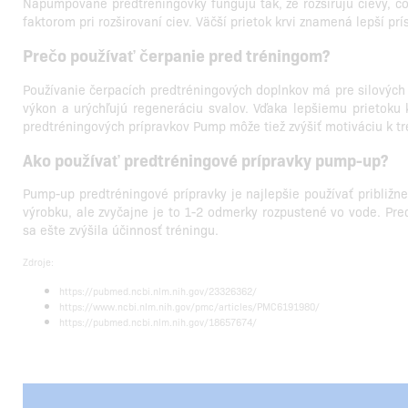
Napumpované predtréningovky fungujú tak, že rozširujú cievy, čo 
faktorom pri rozširovaní ciev. Väčší prietok krvi znamená lepší pr
Prečo používať čerpanie pred tréningom?
Používanie čerpacích predtréningových doplnkov má pre silových 
výkon a urýchľujú regeneráciu svalov. Vďaka lepšiemu prietoku 
predtréningových prípravkov Pump môže tiež zvýšiť motiváciu k tr
Ako používať predtréningové prípravky pump-up?
Pump-up predtréningové prípravky je najlepšie používať približ
výrobku, ale zvyčajne je to 1-2 odmerky rozpustené vo vode. Pr
sa ešte zvýšila účinnosť tréningu.
Zdroje:
https://pubmed.ncbi.nlm.nih.gov/23326362/
https://www.ncbi.nlm.nih.gov/pmc/articles/PMC6191980/
https://pubmed.ncbi.nlm.nih.gov/18657674/