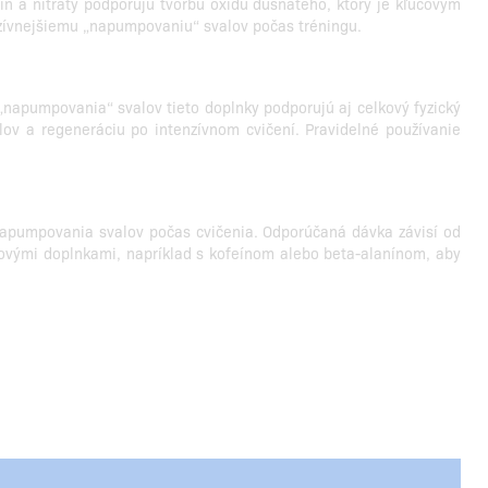
lín a nitráty podporujú tvorbu oxidu dusnatého, ktorý je kľúčovým
ntenzívnejšiemu „napumpovaniu“ svalov počas tréningu.
„napumpovania“ svalov tieto doplnky podporujú aj celkový fyzický
lov a regeneráciu po intenzívnom cvičení. Pravidelné používanie
 napumpovania svalov počas cvičenia. Odporúčaná dávka závisí od
govými doplnkami, napríklad s kofeínom alebo beta-alanínom, aby