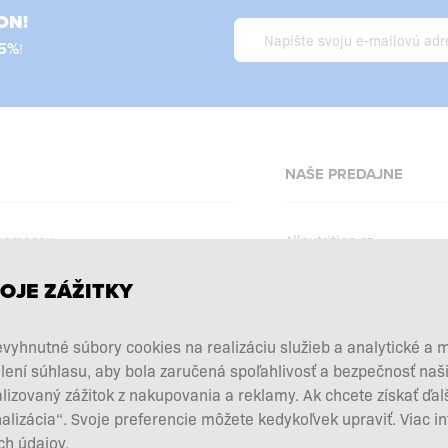
ON!
5%
!
NAŠE PREDAJNE
 pomocou
Allnutrition.cz
Allnutrition.ro
OJE ZÁŽITKY
Allnutrition.hu
podmienky
Allnutrition.ua
kcie
vyhnutné súbory cookies na realizáciu služieb a analytické a 
Allnutrition.co.uk
lení súhlasu, aby bola zaručená spoľahlivosť a bezpečnosť na
vových doplnkov
zovaný zážitok z nakupovania a reklamy. Ak chcete získať ďal
Allnutrition.de
 a vrátenie tovaru
nalizácia“. Svoje preferencie môžete kedykoľvek upraviť. Viac i
h údajov.