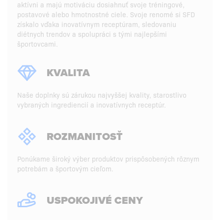
aktívni a majú motiváciu dosiahnuť svoje tréningové,
postavové alebo hmotnostné ciele. Svoje renomé si SFD
získalo vďaka inovatívnym receptúram, sledovaniu
diétnych trendov a spolupráci s tými najlepšími
športovcami.
KVALITA
Naše doplnky sú zárukou najvyššej kvality, starostlivo
vybraných ingrediencií a inovatívnych receptúr.
ROZMANITOSŤ
Ponúkame široký výber produktov prispôsobených rôznym
potrebám a športovým cieľom.
USPOKOJIVÉ CENY