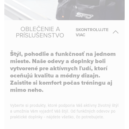
OBLEČENIE A
SKONTROLUJTE
PRÍSLUŠENSTVO
VIAC
Štýl, pohodlie a funkčnosť na jednom
mieste. Naše odevy a doplnky boli
vytvorené pre aktívnych ľudí, ktorí
oceňujú kvalitu a módny dizajn.
Zaistite si komfort počas tréningu aj
mimo neho.
Vyberte si produkty, ktoré podporia Váš aktívny životný štýl
a umožnia Vám vyjadriť Váš štýl. Od funkčných odevov po
praktické doplnky - nájdete všetko, čo potrebujete.