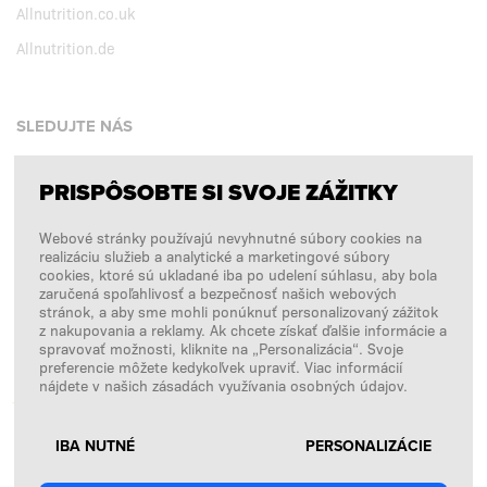
Allnutrition.co.uk
Allnutrition.de
SLEDUJTE NÁS
PRISPÔSOBTE SI SVOJE ZÁŽITKY
Facebook
Webové stránky používajú nevyhnutné súbory cookies na
Instagram
realizáciu služieb a analytické a marketingové súbory
Copyright © 2026
SFD S. A.
cookies, ktoré sú ukladané iba po udelení súhlasu, aby bola
zaručená spoľahlivosť a bezpečnosť našich webových
stránok, a aby sme mohli ponúknuť personalizovaný zážitok
z nakupovania a reklamy. Ak chcete získať ďalšie informácie a
spravovať možnosti, kliknite na „Personalizácia“. Svoje
PLATBY SPRACÚVA
preferencie môžete kedykoľvek upraviť. Viac informácií
nájdete v našich zásadách využívania osobných údajov.
IBA NUTNÉ
PERSONALIZÁCIE