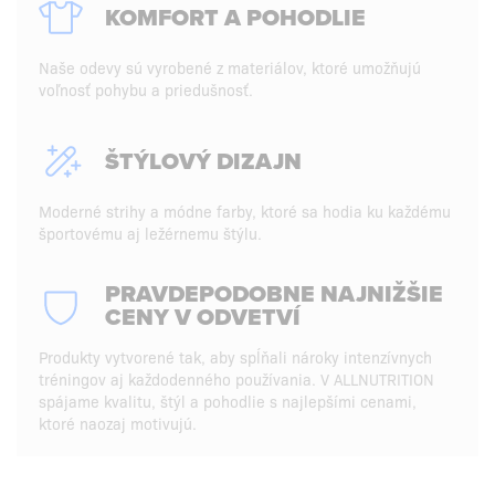
KOMFORT A POHODLIE
Naše odevy sú vyrobené z materiálov, ktoré umožňujú
voľnosť pohybu a priedušnosť.
ŠTÝLOVÝ DIZAJN
Moderné strihy a módne farby, ktoré sa hodia ku každému
športovému aj ležérnemu štýlu.
PRAVDEPODOBNE NAJNIŽŠIE
CENY V ODVETVÍ
Produkty vytvorené tak, aby spĺňali nároky intenzívnych
tréningov aj každodenného používania. V ALLNUTRITION
spájame kvalitu, štýl a pohodlie s najlepšími cenami,
ktoré naozaj motivujú.