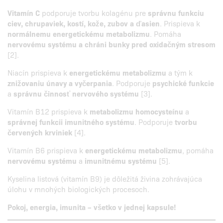
Vitamín C
podporuje tvorbu kolagénu pre
správnu funkciu
ciev, chrupaviek, kostí, kože, zubov a ďasien
. Prispieva k
normálnemu energetickému metabolizmu
. Pomáha
nervovému systému a chráni bunky pred oxidačným stresom
[2].
Niacín prispieva k
energetickému metabolizmu
a tým k
znižovaniu únavy a vyčerpania
. Podporuje
psychické funkcie
a
správnu činnosť nervového systému
[3].
Vitamín B12 prispieva k
metabolizmu homocysteínu
a
správnej funkcii imunitného systému
. Podporuje
tvorbu
červených krviniek
[4].
Vitamín B6 prispieva k
energetickému metabolizmu
, pomáha
nervovému systému
a
imunitnému systému
[5].
Kyselina listová (vitamín B9) je dôležitá živina zohrávajúca
úlohu v mnohých biologických procesoch.
Pokoj, energia, imunita – všetko v jednej kapsule!