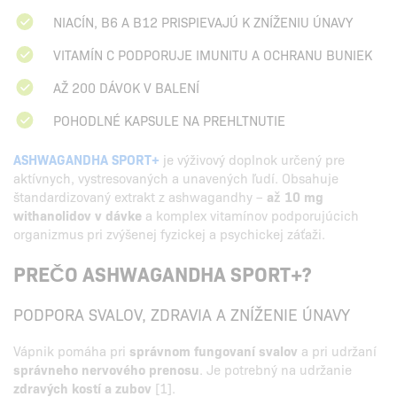
NIACÍN, B6 A B12 PRISPIEVAJÚ K ZNÍŽENIU ÚNAVY
VITAMÍN C PODPORUJE IMUNITU A OCHRANU BUNIEK
AŽ 200 DÁVOK V BALENÍ
POHODLNÉ KAPSULE NA PREHLTNUTIE
ASHWAGANDHA SPORT+
je výživový doplnok určený pre
aktívnych, vystresovaných a unavených ľudí. Obsahuje
štandardizovaný extrakt z ashwagandhy –
až 10 mg
withanolidov v dávke
a komplex vitamínov podporujúcich
organizmus pri zvýšenej fyzickej a psychickej záťaži.
PREČO ASHWAGANDHA SPORT+?
PODPORA SVALOV, ZDRAVIA A ZNÍŽENIE ÚNAVY
Vápnik pomáha pri
správnom fungovaní svalov
a pri udržaní
správneho nervového prenosu
. Je potrebný na udržanie
zdravých kostí a zubov
[1].