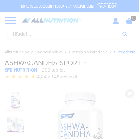
KUPUJ SVOJE OBĽÚBENÉ PRODUKTY ZA NAJLEPŠIE CENY!
SKONTROLUJ
Allnutrition.sk
Športová výživa
Energia a sústredenie
Sústredenie
ASHWAGANDHA SPORT +
SFD NUTRITION
200 tabliet
4,84 z 146 recenzií