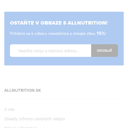
OSTAŇTE V OBRAZE S ALLNUTRITION!
Prihláste sa k odberu newslettera a získajte zľavu
15%
!
ODOSLAŤ
ALLNUTRITION.SK
O nás
Zásady ochrany osobných údajov