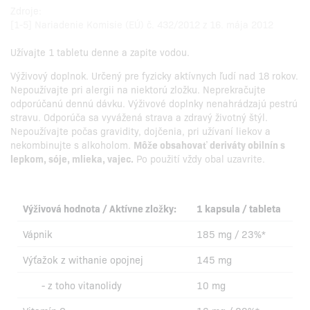
Zdroje:
[1-5] Nariadenie Komisie (EÚ) č. 432/2012 z 16. mája 2012
Užívajte 1 tabletu denne a zapite vodou.
Výživový doplnok. Určený pre fyzicky aktívnych ľudí nad 18 rokov.
Nepoužívajte pri alergii na niektorú zložku. Neprekračujte
odporúčanú dennú dávku. Výživové doplnky nenahrádzajú pestrú
stravu. Odporúča sa vyvážená strava a zdravý životný štýl.
Nepoužívajte počas gravidity, dojčenia, pri užívaní liekov a
nekombinujte s alkoholom.
Môže obsahovať deriváty obilnín s
lepkom, sóje, mlieka, vajec.
Po použití vždy obal uzavrite.
Výživová hodnota / Aktívne zložky:
1 kapsula / tableta
Vápnik
185 mg / 23%*
Výťažok z withanie opojnej
145 mg
- z toho vitanolidy
10 mg