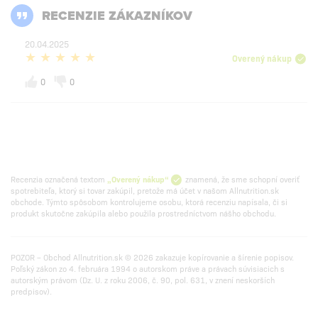
RECENZIE ZÁKAZNÍKOV
20.04.2025
Overený nákup
0
0
Recenzia označená textom
„Overený nákup“
znamená, že sme schopní overiť
spotrebiteľa, ktorý si tovar zakúpil, pretože má účet v našom Allnutrition.sk
obchode. Týmto spôsobom kontrolujeme osobu, ktorá recenziu napísala, či si
produkt skutočne zakúpila alebo použila prostredníctvom nášho obchodu.
POZOR – Obchod Allnutrition.sk © 2026 zakazuje kopírovanie a šírenie popisov.
Poľský zákon zo 4. februára 1994 o autorskom práve a právach súvisiacich s
autorským právom (Dz. U. z roku 2006, č. 90, pol. 631, v znení neskorších
predpisov).