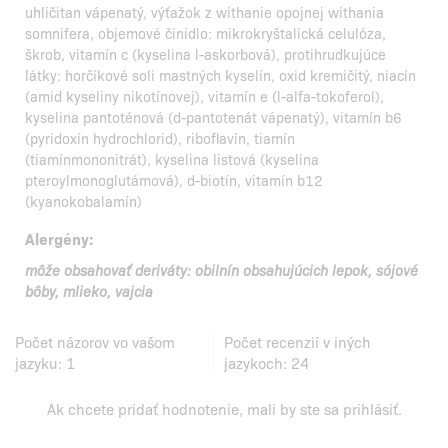
uhličitan vápenatý, výťažok z withanie opojnej withania
somnifera, objemové činidlo: mikrokryštalická celulóza,
škrob, vitamín c (kyselina l-askorbová), protihrudkujúce
látky: horčíkové soli mastných kyselín, oxid kremičitý, niacín
(amid kyseliny nikotínovej), vitamín e (l-alfa-tokoferol),
kyselina pantoténová (d-pantotenát vápenatý), vitamín b6
(pyridoxín hydrochlorid), riboflavín, tiamín
(tiamínmononitrát), kyselina listová (kyselina
pteroylmonoglutámová), d-biotín, vitamín b12
(kyanokobalamín)
Alergény:
môže obsahovať deriváty: obilnín obsahujúcich lepok, sójové
bôby, mlieko, vajcia
Počet názorov vo vašom
Počet recenzií v iných
jazyku:
1
jazykoch:
24
Ak chcete pridať hodnotenie, mali by ste
sa prihlásiť
.