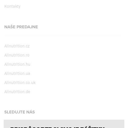
Kontakty
NAŠE PREDAJNE
Allnutrition.cz
Allnutrition.ro
Allnutrition.hu
Allnutrition.ua
Allnutrition.co.uk
Allnutrition.de
SLEDUJTE NÁS