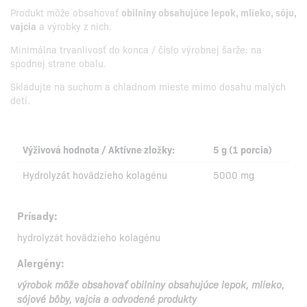
Produkt môže obsahovať
obilniny obsahujúce lepok, mlieko, sóju,
vajcia
a výrobky z nich.
Minimálna trvanlivosť do konca / číslo výrobnej šarže: na
spodnej strane obalu.
Skladujte na suchom a chladnom mieste mimo dosahu malých
detí.
Výživová hodnota / Aktívne zložky:
5 g (1 porcia)
Hydrolyzát hovädzieho kolagénu
5000 mg
Prísady:
hydrolyzát hovädzieho kolagénu
Alergény:
výrobok môže obsahovať obilniny obsahujúce lepok, mlieko,
sójové bôby, vajcia a odvodené produkty