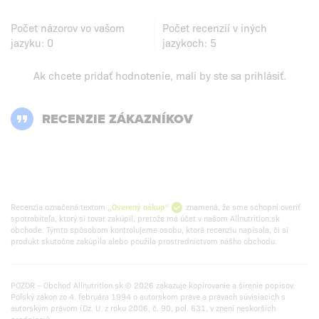
Počet názorov vo vašom
Počet recenzií v iných
jazyku:
0
jazykoch:
5
Ak chcete pridať hodnotenie, mali by ste
sa prihlásiť
.
RECENZIE ZÁKAZNÍKOV
Recenzia označená textom
„Overený nákup“
znamená, že sme schopní overiť
spotrebiteľa, ktorý si tovar zakúpil, pretože má účet v našom Allnutrition.sk
obchode. Týmto spôsobom kontrolujeme osobu, ktorá recenziu napísala, či si
produkt skutočne zakúpila alebo použila prostredníctvom nášho obchodu.
POZOR – Obchod Allnutrition.sk © 2026 zakazuje kopírovanie a šírenie popisov.
Poľský zákon zo 4. februára 1994 o autorskom práve a právach súvisiacich s
autorským právom (Dz. U. z roku 2006, č. 90, pol. 631, v znení neskorších
predpisov).