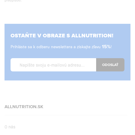
OSTAŇTE V OBRAZE S ALLNUTRITION!
Prihláste sa k odberu newslettera a získajte zľavu
15%
!
ODOSLAŤ
ALLNUTRITION.SK
O nás