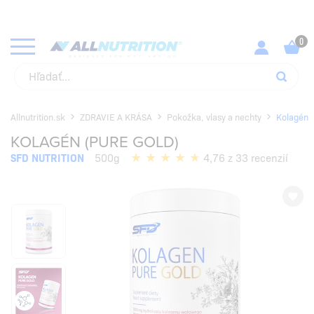
KUPUJ SVOJE OBĽÚBENÉ PRODUKTY ZA NAJLEPŠIE CENY!
SKONTROLUJ
Allnutrition.sk
ZDRAVIE A KRÁSA
Pokožka, vlasy a nechty
Kolagén
KOLAGÉN (PURE GOLD)
SFD NUTRITION
500g
4,76 z 33 recenzií