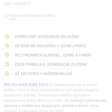
KÓD:
PROMO
Tento výrobok si kúpilo 9025
osôb
HYDROLYZÁT HOVÄDZIEHO KOLAGÉNU
AŽ 5000 MG KOLAGÉNU V JEDNEJ PORCII
BEZ PRIDANÝCH SLADIDIEL, CUKRU A FARBÍV
ČISTÁ FORMULA A JEDNODUCHÉ ZLOŽENIE
AŽ 100 PORCIÍ V KAŽDOM BALENÍ
SFD KOLAGEN PURE GOLD
je výživový doplnok vo forme
prášku, ktorý dodáva vysokokvalitný hydrolyzát kolagénu
hovädzieho pôvodu. Predstavuje ideálne doplnenie
každodennej stravy aktívnych osôb. Ak
oceňuješ jednoduché
zloženie a kvalitu bez zbytočných plnidiel a farbív
, tento
produkt je vytvorený práve pre teba!