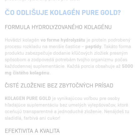
ČO ODLIŠUJE KOLAGÉN PURE GOLD?
FORMULA HYDROLYZOVANÉHO KOLAGÉNU
Hovädzí kolagén
vo forme hydrolyzátu
je proteín podrobený
procesu rozkladu na menšie častice –
peptidy
. Takáto forma
produktu zabezpečuje dodanie kľúčových zložiek presným
spôsobom a zodpovedá potrebám tvojho organizmu počas
každodennej suplementácie. Každá porcia obsahuje až
5000
mg čistého kolagénu
.
ČISTÉ ZLOŽENIE BEZ ZBYTOČNÝCH PRÍSAD
KOLAGEN PURE GOLD
je vynikajúcou voľbou pre osoby
hľadajúce suplementáciu bez umelých vylepšovačov, ktoré
oceňujú transparentné a jednoduché zloženie. Nenájdeš tu
sladidlá, farbivá ani cukor!
EFEKTIVITA A KVALITA