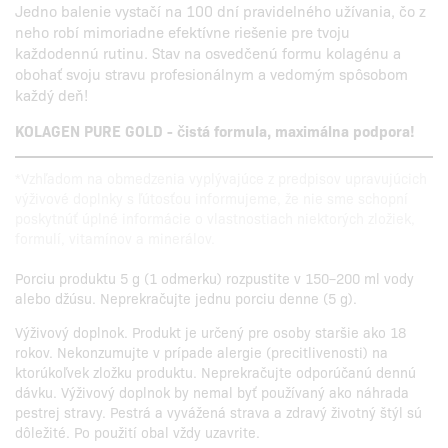
Jedno balenie vystačí na 100 dní pravidelného užívania, čo z
neho robí mimoriadne efektívne riešenie pre tvoju
každodennú rutinu. Stav na osvedčenú formu kolagénu a
obohať svoju stravu profesionálnym a vedomým spôsobom
každý deň!
KOLAGEN PURE GOLD - čistá formula, maximálna podpora!
*Vzhľadom na obmedzenia vyplývajúce z predpisov upravujúcich
výživové doplnky s ľútosťou informujeme, že nie sme schopní
poskytnúť úplné informácie o vlastnostiach niektorých zložiek,
formulí, vitamínov a minerálov.
Porciu produktu 5 g (1 odmerku) rozpustite v 150–200 ml vody
alebo džúsu. Neprekračujte jednu porciu denne (5 g).
Výživový doplnok. Produkt je určený pre osoby staršie ako 18
rokov. Nekonzumujte v prípade alergie (precitlivenosti) na
ktorúkoľvek zložku produktu. Neprekračujte odporúčanú dennú
dávku. Výživový doplnok by nemal byť používaný ako náhrada
pestrej stravy. Pestrá a vyvážená strava a zdravý životný štýl sú
dôležité. Po použití obal vždy uzavrite.