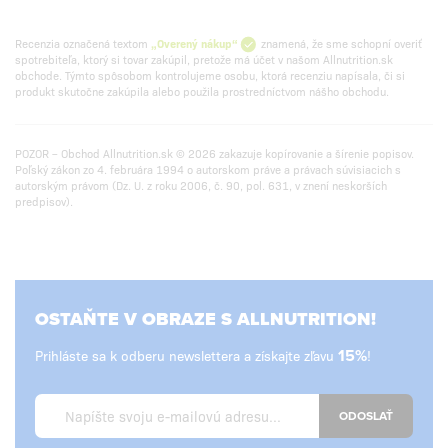
Recenzia označená textom
„Overený nákup“
znamená, že sme schopní overiť
spotrebiteľa, ktorý si tovar zakúpil, pretože má účet v našom Allnutrition.sk
obchode. Týmto spôsobom kontrolujeme osobu, ktorá recenziu napísala, či si
produkt skutočne zakúpila alebo použila prostredníctvom nášho obchodu.
POZOR – Obchod Allnutrition.sk © 2026 zakazuje kopírovanie a šírenie popisov.
Poľský zákon zo 4. februára 1994 o autorskom práve a právach súvisiacich s
autorským právom (Dz. U. z roku 2006, č. 90, pol. 631, v znení neskorších
predpisov).
OSTAŇTE V OBRAZE S ALLNUTRITION!
Prihláste sa k odberu newslettera a získajte zľavu
15%
!
ODOSLAŤ