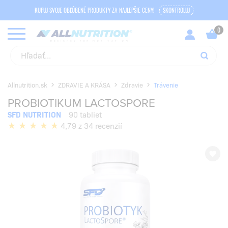
KUPUJ SVOJE OBĽÚBENÉ PRODUKTY ZA NAJLEPŠIE CENY!
SKONTROLUJ
Allnutrition.sk
ZDRAVIE A KRÁSA
Zdravie
Trávenie
PROBIOTIKUM LACTOSPORE
SFD NUTRITION
90 tabliet
4,79 z 34 recenzií