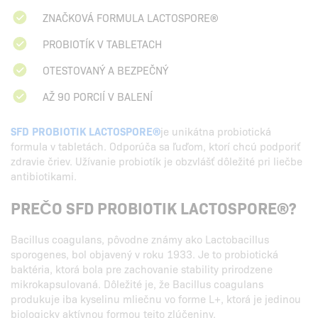
ZNAČKOVÁ FORMULA LACTOSPORE®
PROBIOTÍK V TABLETACH
OTESTOVANÝ A BEZPEČNÝ
AŽ 90 PORCIÍ V BALENÍ
SFD PROBIOTIK LACTOSPORE®
je unikátna probiotická
formula v tabletách. Odporúča sa ľuďom, ktorí chcú podporiť
zdravie čriev. Užívanie probiotík je obzvlášť dôležité pri liečbe
antibiotikami.
PREČO SFD PROBIOTIK LACTOSPORE®?
Bacillus coagulans, pôvodne známy ako Lactobacillus
sporogenes, bol objavený v roku 1933. Je to probiotická
baktéria, ktorá bola pre zachovanie stability prirodzene
mikrokapsulovaná. Dôležité je, že Bacillus coagulans
produkuje iba kyselinu mliečnu vo forme L+, ktorá je jedinou
biologicky aktívnou formou tejto zlúčeniny.