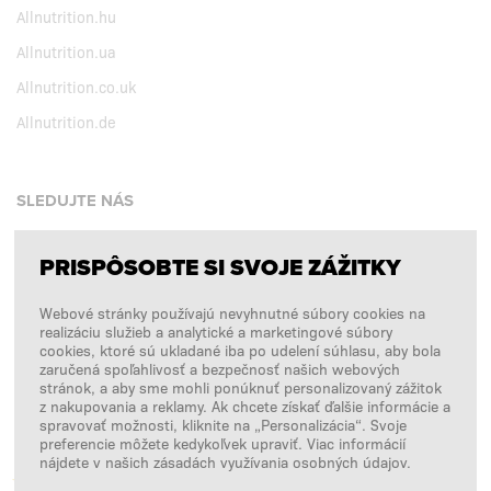
Allnutrition.hu
Allnutrition.ua
Allnutrition.co.uk
Allnutrition.de
SLEDUJTE NÁS
PRISPÔSOBTE SI SVOJE ZÁŽITKY
Facebook
Webové stránky používajú nevyhnutné súbory cookies na
Instagram
realizáciu služieb a analytické a marketingové súbory
Copyright © 2026
SFD S. A.
cookies, ktoré sú ukladané iba po udelení súhlasu, aby bola
zaručená spoľahlivosť a bezpečnosť našich webových
stránok, a aby sme mohli ponúknuť personalizovaný zážitok
z nakupovania a reklamy. Ak chcete získať ďalšie informácie a
spravovať možnosti, kliknite na „Personalizácia“. Svoje
PLATBY SPRACÚVA
preferencie môžete kedykoľvek upraviť. Viac informácií
nájdete v našich zásadách využívania osobných údajov.