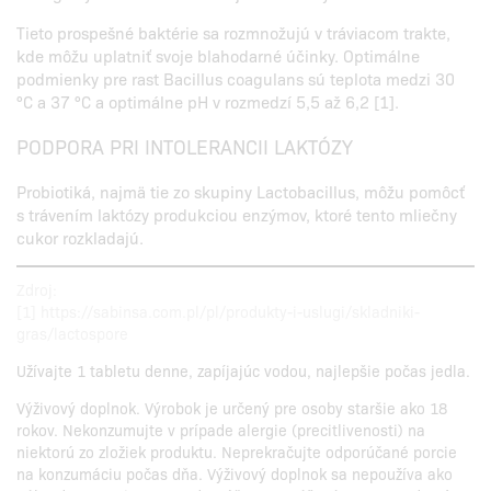
Tieto prospešné baktérie sa rozmnožujú v tráviacom trakte,
kde môžu uplatniť svoje blahodarné účinky. Optimálne
podmienky pre rast Bacillus coagulans sú teplota medzi 30
°C a 37 °C a optimálne pH v rozmedzí 5,5 až 6,2 [1].
PODPORA PRI INTOLERANCII LAKTÓZY
Probiotiká, najmä tie zo skupiny Lactobacillus, môžu pomôcť
s trávením laktózy produkciou enzýmov, ktoré tento mliečny
cukor rozkladajú.
Zdroj:
[1] https://sabinsa.com.pl/pl/produkty-i-uslugi/skladniki-
gras/lactospore
Užívajte 1 tabletu denne, zapíjajúc vodou, najlepšie počas jedla.
Výživový doplnok. Výrobok je určený pre osoby staršie ako 18
rokov. Nekonzumujte v prípade alergie (precitlivenosti) na
niektorú zo zložiek produktu. Neprekračujte odporúčané porcie
na konzumáciu počas dňa. Výživový doplnok sa nepoužíva ako