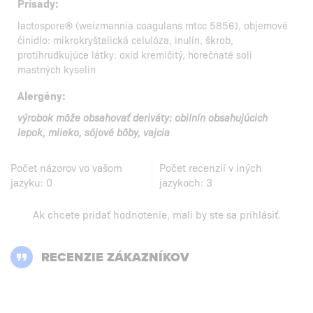
Prísady:
lactospore® (weizmannia coagulans mtcc 5856), objemové
činidlo: mikrokryštalická celulóza, inulín, škrob,
protihrudkujúce látky: oxid kremičitý, horečnaté soli
mastných kyselín
Alergény:
výrobok môže obsahovať deriváty: obilnín obsahujúcich
lepok, mlieko, sójové bôby, vajcia
Počet názorov vo vašom
Počet recenzií v iných
jazyku:
0
jazykoch:
3
Ak chcete pridať hodnotenie, mali by ste
sa prihlásiť
.
RECENZIE ZÁKAZNÍKOV