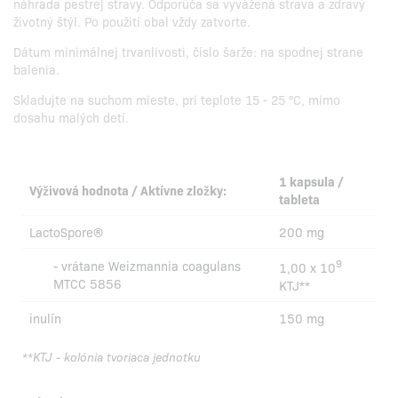
náhrada pestrej stravy. Odporúča sa vyvážená strava a zdravý
životný štýl. Po použití obal vždy zatvorte.
Dátum minimálnej trvanlivosti, číslo šarže: na spodnej strane
balenia.
Skladujte na suchom mieste, pri teplote 15 - 25 °C, mimo
dosahu malých detí.
1 kapsula /
Výživová hodnota / Aktívne zložky:
tableta
LactoSpore®
200 mg
9
- vrátane Weizmannia coagulans
1,00 x 10
MTCC 5856
KTJ**
inulín
150 mg
**KTJ - kolónia tvoriaca jednotku