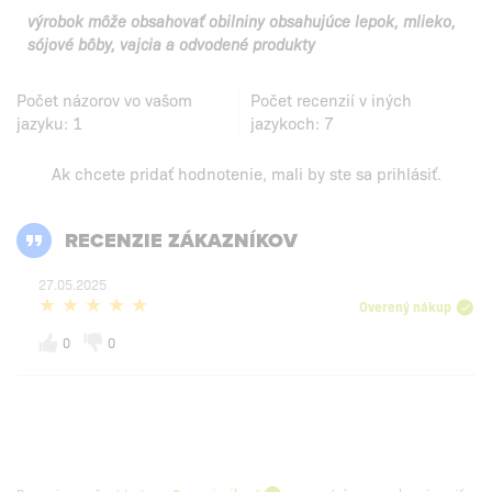
výrobok môže obsahovať obilniny obsahujúce lepok, mlieko,
sójové bôby, vajcia a odvodené produkty
Počet názorov vo vašom
Počet recenzií v iných
jazyku:
1
jazykoch:
7
Ak chcete pridať hodnotenie, mali by ste
sa prihlásiť
.
RECENZIE ZÁKAZNÍKOV
27.05.2025
Overený nákup
0
0