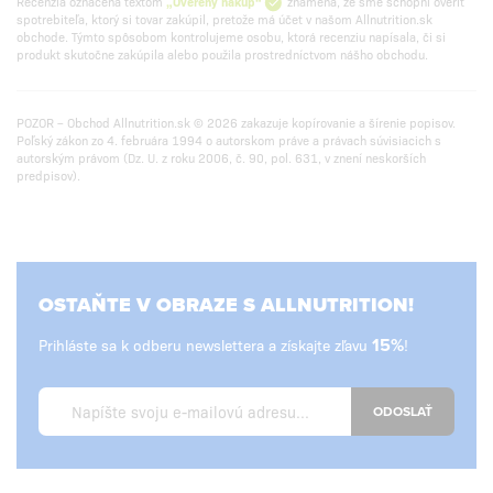
Recenzia označená textom
„Overený nákup“
znamená, že sme schopní overiť
spotrebiteľa, ktorý si tovar zakúpil, pretože má účet v našom Allnutrition.sk
obchode. Týmto spôsobom kontrolujeme osobu, ktorá recenziu napísala, či si
produkt skutočne zakúpila alebo použila prostredníctvom nášho obchodu.
POZOR – Obchod Allnutrition.sk © 2026 zakazuje kopírovanie a šírenie popisov.
Poľský zákon zo 4. februára 1994 o autorskom práve a právach súvisiacich s
autorským právom (Dz. U. z roku 2006, č. 90, pol. 631, v znení neskorších
predpisov).
OSTAŇTE V OBRAZE S ALLNUTRITION!
Prihláste sa k odberu newslettera a získajte zľavu
15%
!
ODOSLAŤ