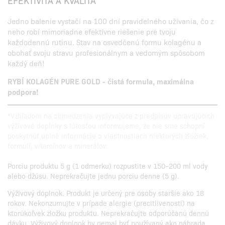
EFEKTIVITA A KVALITA
Jedno balenie vystačí na 100 dní pravidelného užívania, čo z
neho robí mimoriadne efektívne riešenie pre tvoju
každodennú rutinu. Stav na osvedčenú formu kolagénu a
obohať svoju stravu profesionálnym a vedomým spôsobom
každý deň!
RYBÍ KOLAGÉN PURE GOLD - čistá formula, maximálna
podpora!
*Vzhľadom na obmedzenia vyplývajúce z predpisov upravujúcich
výživové doplnky s ľútosťou informujeme, že nie sme schopní
poskytnúť úplné informácie o vlastnostiach niektorých zložiek,
formulí, vitamínov a minerálov.
Porciu produktu 5 g (1 odmerku) rozpustite v 150–200 ml vody
alebo džúsu. Neprekračujte jednu porciu denne (5 g).
Výživový doplnok. Produkt je určený pre osoby staršie ako 18
rokov. Nekonzumujte v prípade alergie (precitlivenosti) na
ktorúkoľvek zložku produktu. Neprekračujte odporúčanú dennú
dávku. Výživový doplnok by nemal byť používaný ako náhrada