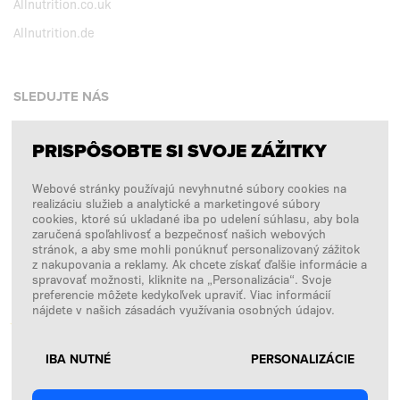
Allnutrition.co.uk
Allnutrition.de
SLEDUJTE NÁS
PRISPÔSOBTE SI SVOJE ZÁŽITKY
Facebook
Webové stránky používajú nevyhnutné súbory cookies na
Instagram
realizáciu služieb a analytické a marketingové súbory
Copyright © 2026
SFD S. A.
cookies, ktoré sú ukladané iba po udelení súhlasu, aby bola
zaručená spoľahlivosť a bezpečnosť našich webových
stránok, a aby sme mohli ponúknuť personalizovaný zážitok
z nakupovania a reklamy. Ak chcete získať ďalšie informácie a
spravovať možnosti, kliknite na „Personalizácia“. Svoje
PLATBY SPRACÚVA
preferencie môžete kedykoľvek upraviť. Viac informácií
nájdete v našich zásadách využívania osobných údajov.
IBA NUTNÉ
PERSONALIZÁCIE