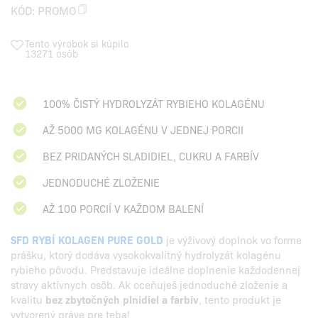
KÓD:
PROMO
Tento výrobok si kúpilo
13271 osôb
100% ČISTÝ HYDROLYZÁT RYBIEHO KOLAGÉNU
AŽ 5000 MG KOLAGÉNU V JEDNEJ PORCII
BEZ PRIDANÝCH SLADIDIEL, CUKRU A FARBÍV
JEDNODUCHÉ ZLOŽENIE
AŽ 100 PORCIÍ V KAŽDOM BALENÍ
SFD RYBÍ KOLAGEN PURE GOLD
je výživový doplnok vo forme
prášku, ktorý dodáva vysokokvalitný hydrolyzát kolagénu
rybieho pôvodu. Predstavuje ideálne doplnenie každodennej
stravy aktívnych osôb. Ak oceňuješ jednoduché zloženie a
kvalitu
bez zbytočných plnidiel a farbív
, tento produkt je
vytvorený práve pre teba!