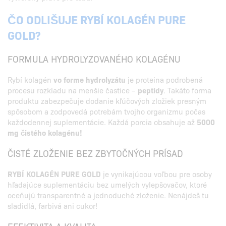
ČO ODLIŠUJE RYBÍ KOLAGÉN PURE
GOLD?
FORMULA HYDROLYZOVANÉHO KOLAGÉNU
Rybí kolagén
vo forme hydrolyzátu
je proteina podrobená
procesu rozkladu na menšie častice –
peptidy
. Takáto forma
produktu zabezpečuje dodanie kľúčových zložiek presným
spôsobom a zodpovedá potrebám tvojho organizmu počas
každodennej suplementácie. Každá porcia obsahuje až
5000
mg čistého kolagénu!
ČISTÉ ZLOŽENIE BEZ ZBYTOČNÝCH PRÍSAD
RYBÍ KOLAGÉN PURE GOLD
je vynikajúcou voľbou pre osoby
hľadajúce suplementáciu bez umelých vylepšovačov, ktoré
oceňujú transparentné a jednoduché zloženie. Nenájdeš tu
sladidlá, farbivá ani cukor!