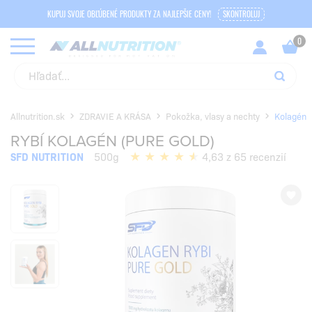
KUPUJ SVOJE OBĽÚBENÉ PRODUKTY ZA NAJLEPŠIE CENY!
SKONTROLUJ
Allnutrition.sk
ZDRAVIE A KRÁSA
Pokožka, vlasy a nechty
Kolagén
RYBÍ KOLAGÉN (PURE GOLD)
SFD NUTRITION
500g
4,63 z 65 recenzií