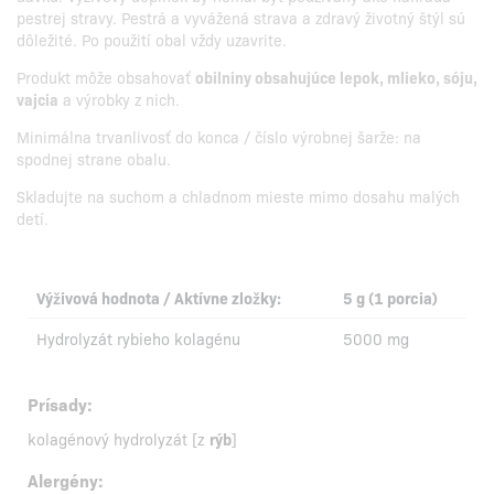
pestrej stravy. Pestrá a vyvážená strava a zdravý životný štýl sú
dôležité. Po použití obal vždy uzavrite.
Produkt môže obsahovať
obilniny obsahujúce lepok, mlieko, sóju,
vajcia
a výrobky z nich.
Minimálna trvanlivosť do konca / číslo výrobnej šarže: na
spodnej strane obalu.
Skladujte na suchom a chladnom mieste mimo dosahu malých
detí.
Výživová hodnota / Aktívne zložky:
5 g (1 porcia)
Hydrolyzát rybieho kolagénu
5000 mg
Prísady:
kolagénový hydrolyzát [z
rýb
]
Alergény: