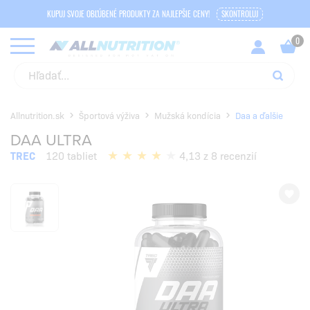
KUPUJ SVOJE OBĽÚBENÉ PRODUKTY ZA NAJLEPŠIE CENY!
SKONTROLUJ
Allnutrition.sk
Športová výživa
Mužská kondícia
Daa a ďalšie
DAA ULTRA
TREC
120 tabliet
4,13 z 8 recenzií