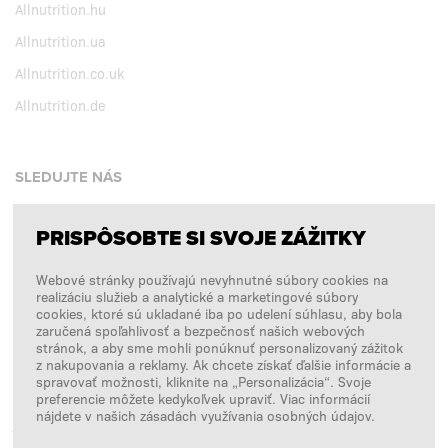
Allnutrition.hu
Allnutrition.ua
Allnutrition.co.uk
Allnutrition.de
SLEDUJTE NÁS
PRISPÔSOBTE SI SVOJE ZÁŽITKY
Facebook
Webové stránky používajú nevyhnutné súbory cookies na
Instagram
realizáciu služieb a analytické a marketingové súbory
Copyright © 2026
SFD S. A.
cookies, ktoré sú ukladané iba po udelení súhlasu, aby bola
zaručená spoľahlivosť a bezpečnosť našich webových
stránok, a aby sme mohli ponúknuť personalizovaný zážitok
z nakupovania a reklamy. Ak chcete získať ďalšie informácie a
spravovať možnosti, kliknite na „Personalizácia“. Svoje
PLATBY SPRACÚVA
preferencie môžete kedykoľvek upraviť. Viac informácií
nájdete v našich zásadách využívania osobných údajov.