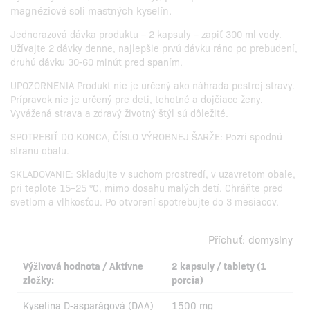
magnéziové soli mastných kyselín.
Jednorazová dávka produktu – 2 kapsuly – zapiť 300 ml vody.
Užívajte 2 dávky denne, najlepšie prvú dávku ráno po prebudení,
druhú dávku 30-60 minút pred spaním.
UPOZORNENIA Produkt nie je určený ako náhrada pestrej stravy.
Prípravok nie je určený pre deti, tehotné a dojčiace ženy.
Vyvážená strava a zdravý životný štýl sú dôležité.
SPOTREBIŤ DO KONCA, ČÍSLO VÝROBNEJ ŠARŽE: Pozri spodnú
stranu obalu.
SKLADOVANIE: Skladujte v suchom prostredí, v uzavretom obale,
pri teplote 15–25 °C, mimo dosahu malých detí. Chráňte pred
svetlom a vlhkosťou. Po otvorení spotrebujte do 3 mesiacov.
Příchuť:
domyslny
Výživová hodnota / Aktívne
2 kapsuly / tablety (1
zložky:
porcia)
Kyselina D-asparágová (DAA)
1500 mg