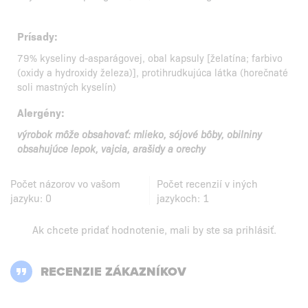
Prísady:
79% kyseliny d-asparágovej, obal kapsuly [želatína; farbivo
(oxidy a hydroxidy železa)], protihrudkujúca látka (horečnaté
soli mastných kyselín)
Alergény:
výrobok môže obsahovať: mlieko, sójové bôby, obilniny
obsahujúce lepok, vajcia, arašidy a orechy
Počet názorov vo vašom
Počet recenzií v iných
jazyku:
0
jazykoch:
1
Ak chcete pridať hodnotenie, mali by ste
sa prihlásiť
.
RECENZIE ZÁKAZNÍKOV