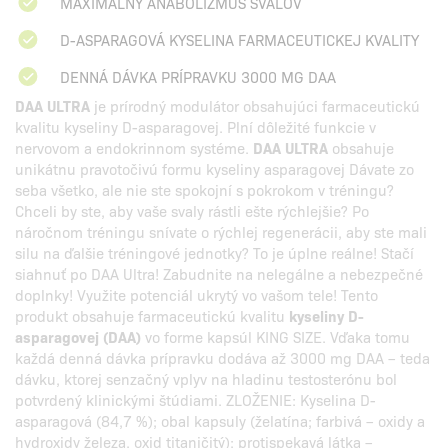
MAXIMÁLNY ANABOLIZMUS SVALOV
D-ASPARAGOVÁ KYSELINA FARMACEUTICKEJ KVALITY
DENNÁ DÁVKA PRÍPRAVKU 3000 MG DAA
DAA ULTRA
je prírodný modulátor obsahujúci farmaceutickú
kvalitu kyseliny D-asparagovej. Plní dôležité funkcie v
nervovom a endokrinnom systéme.
DAA ULTRA
obsahuje
unikátnu pravotočivú formu kyseliny asparagovej Dávate zo
seba všetko, ale nie ste spokojní s pokrokom v tréningu?
Chceli by ste, aby vaše svaly rástli ešte rýchlejšie? Po
náročnom tréningu snívate o rýchlej regenerácii, aby ste mali
silu na ďalšie tréningové jednotky? To je úplne reálne! Stačí
siahnuť po DAA Ultra! Zabudnite na nelegálne a nebezpečné
doplnky! Využite potenciál ukrytý vo vašom tele! Tento
produkt obsahuje farmaceutickú kvalitu
kyseliny D-
asparagovej (DAA)
vo forme kapsúl KING SIZE. Vďaka tomu
každá denná dávka prípravku dodáva až 3000 mg DAA – teda
dávku, ktorej senzačný vplyv na hladinu testosterónu bol
potvrdený klinickými štúdiami. ZLOŽENIE: Kyselina D-
asparagová (84,7 %); obal kapsuly (želatína; farbivá – oxidy a
hydroxidy železa, oxid titaničitý); protispekavá látka –