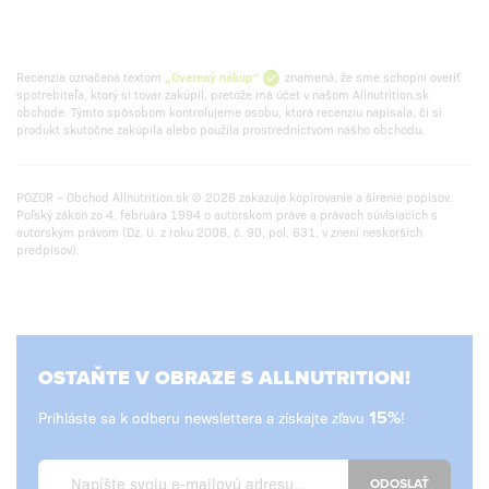
Recenzia označená textom
„Overený nákup“
znamená, že sme schopní overiť
spotrebiteľa, ktorý si tovar zakúpil, pretože má účet v našom Allnutrition.sk
obchode. Týmto spôsobom kontrolujeme osobu, ktorá recenziu napísala, či si
produkt skutočne zakúpila alebo použila prostredníctvom nášho obchodu.
POZOR – Obchod Allnutrition.sk © 2026 zakazuje kopírovanie a šírenie popisov.
Poľský zákon zo 4. februára 1994 o autorskom práve a právach súvisiacich s
autorským právom (Dz. U. z roku 2006, č. 90, pol. 631, v znení neskorších
predpisov).
OSTAŇTE V OBRAZE S ALLNUTRITION!
Prihláste sa k odberu newslettera a získajte zľavu
15%
!
ODOSLAŤ