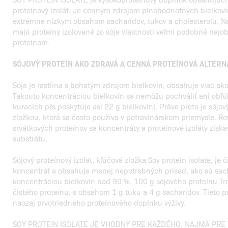
proteínový izolát. Je cenným zdrojom plnohodnotných bielkoví
extrémne nízkym obsahom sacharidov, tukov a cholesterolu. N
majú proteíny izolované zo sóje vlastnosti veľmi podobné naj
proteínom.
SÓJOVÝ PROTEÍN AKO ZDRAVÁ A CENNÁ PROTEÍNOVÁ ALTERN
Sója je rastlina s bohatým zdrojom bielkovín, obsahuje viac ak
Takouto koncentráciou bielkovín sa nemôžu pochváliť ani obľú
kuracích pŕs poskytuje asi 22 g bielkovín). Práve preto je sójov
zložkou, ktorá sa často používa v potravinárskom priemysle. R
srvátkových proteínov sa koncentráty a proteínové izoláty získ
substrátu.
Sójový proteínový izolát, kľúčová zložka Soy protein isolate, je 
koncentrát a obsahuje menej nepotrebných prísad, ako sú sach
koncentráciou bielkovín nad 90 %. 100 g sójového proteínu Tr
čistého proteínu, s obsahom 1 g tuku a 4 g sacharidov. Tieto
naozaj prvotriedneho proteínového doplnku výživy.
SOY PROTEIN ISOLATE JE VHODNÝ PRE KAŽDÉHO, NAJMÄ PRE