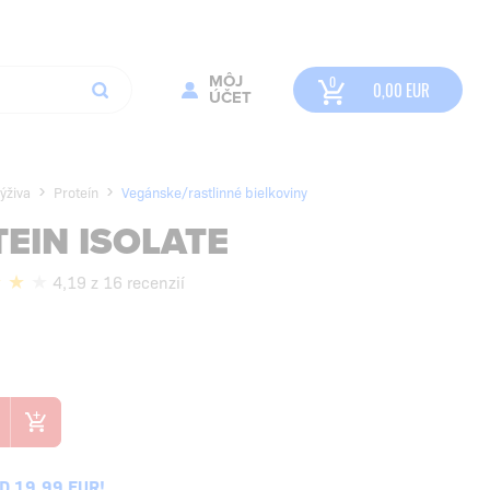
MÔJ
0,00
EUR
ÚČET
ýživa
Proteín
Vegánske/rastlinné bielkoviny
EIN ISOLATE
4,19 z 16 recenzií
 19,99 EUR!