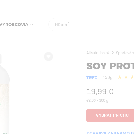
KUPUJ SVOJE OBĽÚBENÉ PRODUKTY ZA NAJLEPŠIE CENY!
SKONTROLUJ
VÝROBCOVIA
Allnutrition.sk
Športová v
SOY PROT
TREC
750g
19,99
€
€2,66 / 100 g
DOPRAVA ZADARMO OD