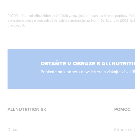
POZOR – Obchod Allnutrition.sk © 2026 zakazuje kopírovanie a šírenie popisov. Poľ
autorskom práve a právach súvisiacich s autorským právom (Dz. U. z roku 2006, č. 9
predpisov).
OSTAŇTE V OBRAZE S ALLNUTRITI
Prihláste sa k odberu newslettera a získajte zľavu
1
ALLNUTRITION.SK
POMOC
O nás
Stránka s