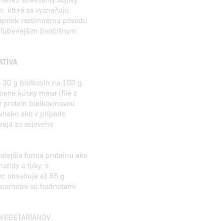
n, ktoré sa vyznačujú
apriek rastlinnému pôvodu
obľúbenejším živočíšnym
ATÍVA
o 30 g bielkovín na 100 g.
bené kúsky mäsa (filé z
ý proteín bielkovinovou
ovnako ako v prípade
avajú zo sójového
čistejšia forma proteínu ako
aridy a tuky, s
ec obsahuje až 85 g
 parametre sú hodnotami
 VEGETARIÁNOV.