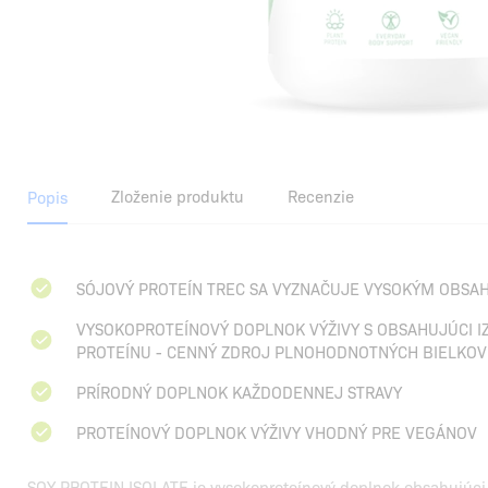
Zloženie produktu
Recenzie
Popis
SÓJOVÝ PROTEÍN TREC SA VYZNAČUJE VYSOKÝM OBSA
VYSOKOPROTEÍNOVÝ DOPLNOK VÝŽIVY S OBSAHUJÚCI I
PROTEÍNU - CENNÝ ZDROJ PLNOHODNOTNÝCH BIELKOV
PRÍRODNÝ DOPLNOK KAŽDODENNEJ STRAVY
PROTEÍNOVÝ DOPLNOK VÝŽIVY VHODNÝ PRE VEGÁNOV
SOY PROTEIN ISOLATE je vysokoproteínový doplnok obsahujúci ľ