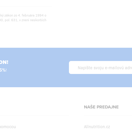
ský zákon zo 4. februára 1994 o
0, pol. 631, v znení neskorších
ON!
5%
!
NAŠE PREDAJNE
 pomocou
Allnutrition.cz