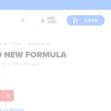
MÔJ
0,00
EUR
ÚČET
ýživa
Proteín
Koncentráty wpc
0 NEW FORMULA
4,88 z 8 recenzií
 19,99 EUR!