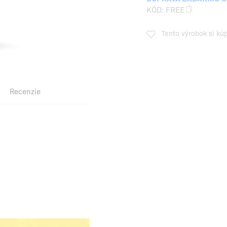
KÓD:
FREE
Tento výrobok si kú
Recenzie