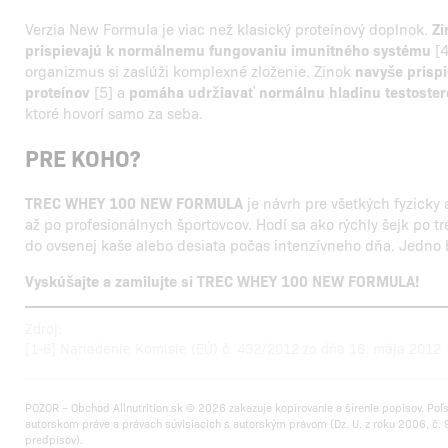
Verzia New Formula je viac než klasický proteínový doplnok.
Zi
prispievajú k normálnemu fungovaniu imunitného systému
[4
organizmus si zaslúži komplexné zloženie. Zinok
navyše prispi
proteínov
[5] a
pomáha udržiavať normálnu hladinu testoster
ktoré hovorí samo za seba.
PRE KOHO?
TREC WHEY 100 NEW FORMULA
je návrh pre všetkých fyzicky
až po profesionálnych športovcov. Hodí sa ako rýchly šejk po 
do ovsenej kaše alebo desiata počas intenzívneho dňa. Jedno
Vyskúšajte a zamilujte si TREC WHEY 100 NEW FORMULA!
Zdroj:
[1-6] Nariadenie Komisie (EÚ) č. 432/2012 zo dňa 16. mája 2012
POZOR – Obchod Allnutrition.sk © 2026 zakazuje kopírovanie a šírenie popisov. Poľ
autorskom práve a právach súvisiacich s autorským právom (Dz. U. z roku 2006, č. 9
predpisov).