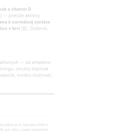
nok a vitamín D
] — pretože aktívny
eva k normálnej syntéze
ónu v krvi
[6]. Zloženie,
 aktívnych — od amatérov
tréningu, chutný doplnok
 balenie, mnoho možností.
ský zákon zo 4. februára 1994 o
0, pol. 631, v znení neskorších