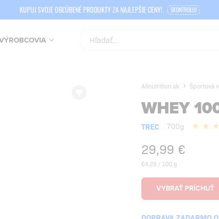
KUPUJ SVOJE OBĽÚBENÉ PRODUKTY ZA NAJLEPŠIE CENY!
SKONTROLUJ
VÝROBCOVIA
Allnutrition.sk
Športová v
WHEY 10
TREC
700g
29,99
€
€4,28 / 100 g
DOPRAVA ZADARMO OD