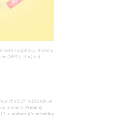
eínového doplnku, ktorému
nov (WPC), ktorý bol
odnou chuťou? Každá dávka
vé proteíny.
Proteíny
[2] a
podporujú normálny