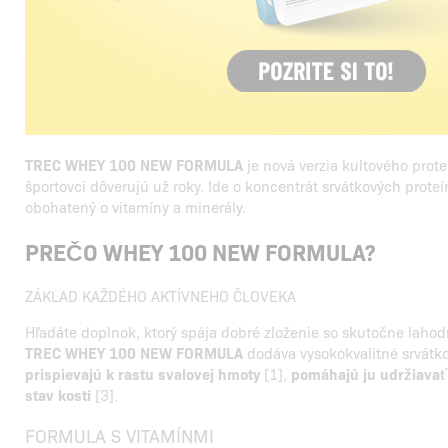
TREC WHEY 100 NEW FORMULA
je nová verzia kultového prot
športovci dôverujú už roky. Ide o koncentrát srvátkových proteí
obohatený o vitamíny a minerály.
PREČO WHEY 100 NEW FORMULA?
ZÁKLAD KAŽDÉHO AKTÍVNEHO ČLOVEKA
Hľadáte doplnok, ktorý spája dobré zloženie so skutočne lah
TREC WHEY 100 NEW FORMULA
dodáva vysokokvalitné srvátko
prispievajú k rastu svalovej hmoty
[1],
pomáhajú ju udržiavať
stav kostí
[3].
FORMULA S VITAMÍNMI