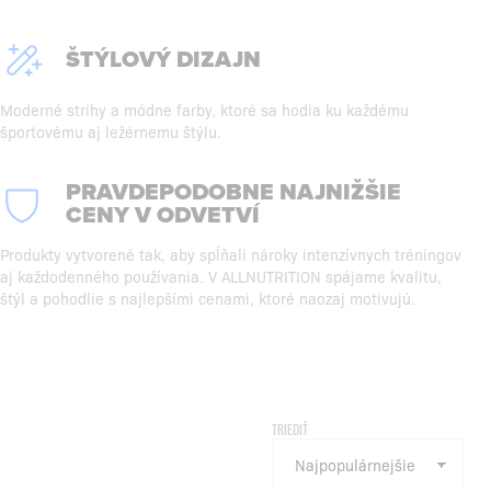
ŠTÝLOVÝ DIZAJN
Moderné strihy a módne farby, ktoré sa hodia ku každému
športovému aj ležérnemu štýlu.
PRAVDEPODOBNE NAJNIŽŠIE
CENY V ODVETVÍ
Produkty vytvorené tak, aby spĺňali nároky intenzívnych tréningov
aj každodenného používania. V ALLNUTRITION spájame kvalitu,
štýl a pohodlie s najlepšími cenami, ktoré naozaj motivujú.
TRIEDIŤ