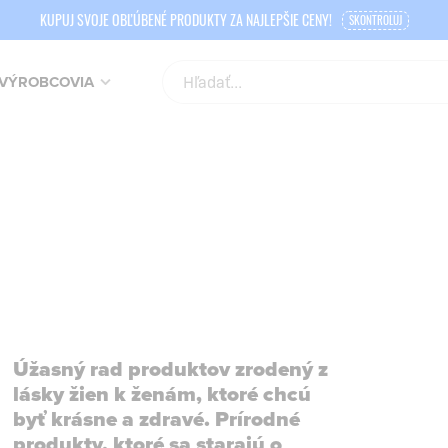
KUPUJ SVOJE OBĽÚBENÉ PRODUKTY ZA NAJLEPŠIE CENY!
SKONTROLUJ
VÝROBCOVIA
Úžasný rad produktov zrodený z
lásky žien k ženám, ktoré chcú
byť krásne a zdravé. Prírodné
produkty, ktoré sa starajú o