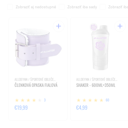
Zobraziť aj nedostupné
Zobraziť iba sady
Zobraziť ib
ALLDEYNN / ŠPORTOVÉ OBLEČENIE A PRÍSLUŠENSTVO
ALLDEYNN / ŠPORTOVÉ OBLEČENIE A PRÍSLUŠENSTVO
ČLENKOVÁ OPASKA FIALOVÁ
SHAKER - 600ML+350ML
3
60
€19,99
€4,99