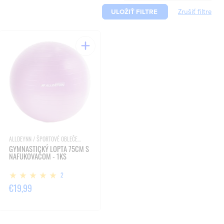
ULOŽIŤ FILTRE
ALLDEYNN / ŠPORTOVÉ OBLEČENIE A PRÍSLUŠENSTVO
GYMNASTICKÝ LOPTA 75CM S
NAFUKOVAČOM - 1KS
2
€19,99