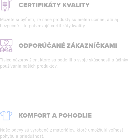
CERTIFIKÁTY KVALITY
Môžete si byť istí, že naše produkty sú nielen účinné, ale aj
bezpečné – to potvrdzujú certifikáty kvality.
ODPORÚČANÉ ZÁKAZNÍČKAMI
Tisíce názorov žien, ktoré sa podelili o svoje skúsenosti a účinky
používania našich produktov.
KOMFORT A POHODLIE
Naše odevy sú vyrobené z materiálov, ktoré umožňujú voľnosť
pohybu a priedušnosť.