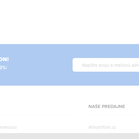
ON!
5%
!
NAŠE PREDAJNE
 pomocou
Allnutrition.cz
Allnutrition.ro