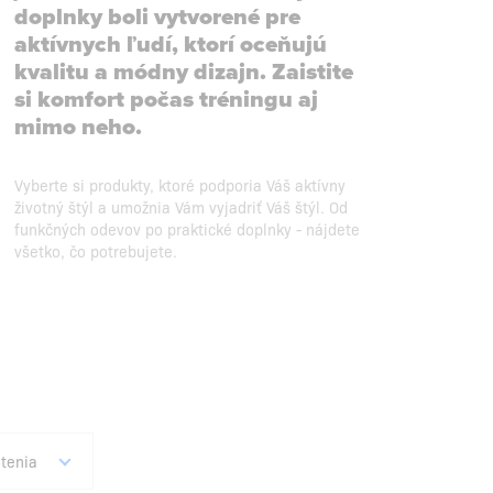
doplnky boli vytvorené pre
aktívnych ľudí, ktorí oceňujú
kvalitu a módny dizajn. Zaistite
si komfort počas tréningu aj
mimo neho.
Vyberte si produkty, ktoré podporia Váš aktívny
životný štýl a umožnia Vám vyjadriť Váš štýl. Od
funkčných odevov po praktické doplnky - nájdete
všetko, čo potrebujete.
tenia