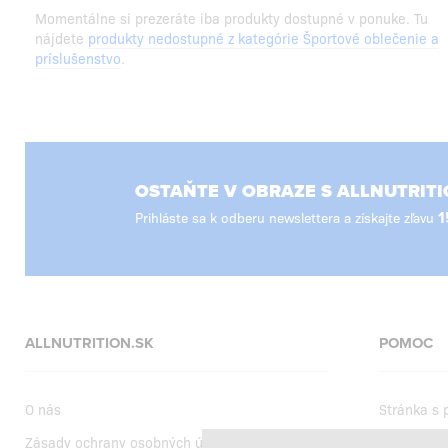
Momentálne si prezeráte iba produkty dostupné v ponuke. Tu
nájdete
produkty nedostupné z kategórie Športové oblečenie a
príslušenstvo
.
OSTAŇTE V OBRAZE S ALLNUTRITI
Prihláste sa k odberu newslettera a získajte zľavu
1
ALLNUTRITION.SK
POMOC
O nás
Stránka s
Zásady ochrany osobných údajov
Dodanie