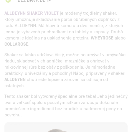
ALLDEYNN SHAKER VIOLET
je moderný trojdielny shaker,
ktorý umožňuje skladovanie porcií obľúbených doplnkov z
radu ALLDEYNN. Má hlavnú komoru a dve menšie, z ktorých
jedna je vybavená priehradkami na tablety a kapsuly. Druhá
komora je ideálna na uskladnenie proteinu
WHEYROSE
alebo
COLLAROSE
.
Shaker sa ľahko udržiava čistý, možno ho umývať v umývačke
riadu, skladovať v chladničke, mrazničke a ohrievať v
mikrovlnnej rúre bez obáv z poškodenia. Je mimoriadne
praktický, univerzálny a pohodlný! Nápoj pripravený v shakeri
ALLDEYNN
chutí ešte lepšie a zároveň sa odlišuje od
ostatných.
Tento shaker bol vytvorený špeciálne pre teba! Jeho jedinečný
tvar a veľkosť spolu s použitým sitkom zaručujú dokonalé
premiešanie ingrediencií bez hrudiek a nadmernej peny na
povrchu.