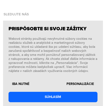
SLEDUJTE NÁS
PRISPÔSOBTE SI SVOJE ZÁŽITKY
Facebook
Webové stránky používajú nevyhnutné súbory cookies na
Instagram
realizáciu služieb a analytické a marketingové súbory
Copyright © 2026
SFD S. A.
cookies, ktoré sú ukladané iba po udelení súhlasu, aby bola
zaručená spoľahlivosť a bezpečnosť našich webových
stránok, a aby sme mohli ponúknuť personalizovaný zážitok
z nakupovania a reklamy. Ak chcete získať ďalšie informácie a
spravovať možnosti, kliknite na „Personalizácia“. Svoje
PLATBY SPRACÚVA
preferencie môžete kedykoľvek upraviť. Viac informácií
nájdete v našich zásadách využívania osobných údajov.
IBA NUTNÉ
PERSONALIZÁCIE
SÚHLASÍM