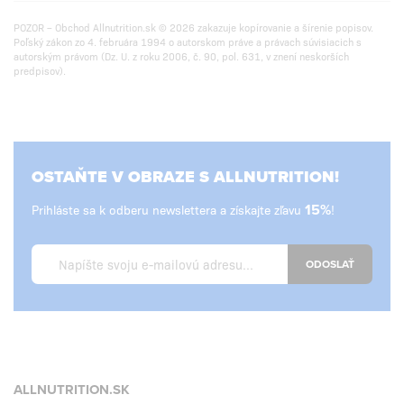
POZOR – Obchod Allnutrition.sk © 2026 zakazuje kopírovanie a šírenie popisov.
Poľský zákon zo 4. februára 1994 o autorskom práve a právach súvisiacich s
autorským právom (Dz. U. z roku 2006, č. 90, pol. 631, v znení neskorších
predpisov).
OSTAŇTE V OBRAZE S ALLNUTRITION!
Prihláste sa k odberu newslettera a získajte zľavu
15%
!
ODOSLAŤ
ALLNUTRITION.SK