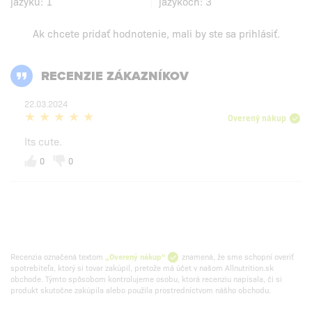
jazyku:
1
jazykoch:
3
Ak chcete pridať hodnotenie, mali by ste
sa prihlásiť
.
RECENZIE ZÁKAZNÍKOV
22.03.2024
Overený nákup
Its cute.
0
0
Recenzia označená textom
„Overený nákup“
znamená, že sme schopní overiť
spotrebiteľa, ktorý si tovar zakúpil, pretože má účet v našom Allnutrition.sk
obchode. Týmto spôsobom kontrolujeme osobu, ktorá recenziu napísala, či si
produkt skutočne zakúpila alebo použila prostredníctvom nášho obchodu.