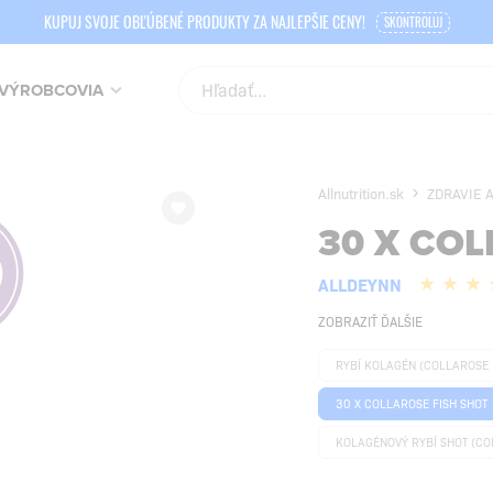
KUPUJ SVOJE OBĽÚBENÉ PRODUKTY ZA NAJLEPŠIE CENY!
SKONTROLUJ
VÝROBCOVIA
Allnutrition.sk
ZDRAVIE 
30 X COL
ALLDEYNN
ZOBRAZIŤ ĎALŠIE
RYBÍ KOLAGÉN (COLLAROSE 
30 X COLLAROSE FISH SHOT
KOLAGÉNOVÝ RYBÍ SHOT (CO