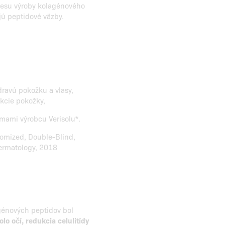
cesu výroby kolagénového
jú peptidové väzby.
dravú pokožku a vlasy,
kcie pokožky,
umami výrobcu Verisolu*.
domized, Double-Blind,
Dermatology, 2018
agénových peptidov bol
lo očí, redukcia celulitídy