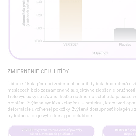
ZMIERNENIE CELULITÍDY
Účinnosť kolagénu pri zmiernení celulitídy bola hodnotená u ž
mesiacoch bolo zaznamenané subjektívne zlepšenie pružnosti 
Tieto výsledky sú sľubné, keďže nadmerná celulitída je často 
problém. Zvýšená syntéza kolagénu – proteínu, ktorý tvorí opo
deformácie uvoľnenej pokožky. Zvýšená dostupnosť kolagénu z
hydratáciu, čo je výhodné aj pri celulitíde.