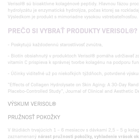
Verisol® sú bioaktívne kolagénové peptidy. Hlavnou fázou pro
hydrolyzátu je enzymatická hydrolýza, počas ktorej sa rozklada
Výsledkom je produkt s mimoriadne vysokou vstrebateľnosťou.
PREČO SI VYBRAŤ PRODUKTY VERISOL®?
- Poskytujú každodennú starostlivosť zvnútra,
- Biotín obsiahnutý v produktoch Verisol® pomáha udržiavať z
vitamín C prispieva k správnej tvorbe kolagénu na podporu fun
- Účinky viditeľné už po niekoľkých týždňoch, potvrdené výsk
"Effects of Collagen Hydrolysate on Skin Aging: A 30-Day Ran
Placebo-Controlled Study", Journal of Clinical and Aesthetic 
VÝSKUM VERISOL®
PRUŽNOSŤ POKOŽKY
V štúdiách trvajúcich 1 – 6 mesiacov s dávkami 2,5 – 5 g kol
zaznamenaný
nárast pružnosti pokožky, vyhladenie vrások oko