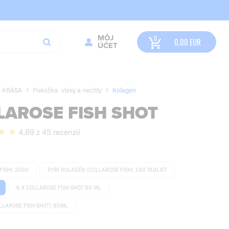
MÔJ
0,00
EUR
ÚČET
A KRÁSA
Pokožka, vlasy a nechty
Kolagén
LAROSE FISH SHOT
4,89 z 45 recenzií
FISH) 300G
RYBÍ KOLAGÉN (COLLAROSE FISH) 180 TABLIET
6 X COLLAROSE FISH SHOT 80 ML
LLAROSE FISH SHOT) 80ML