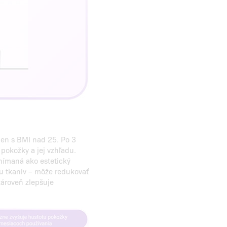
ien s BMI nad 25. Po 3
pokožky a jej vzhľadu.
vnímaná ako estetický
ru tkanív – môže redukovať
ároveň zlepšuje