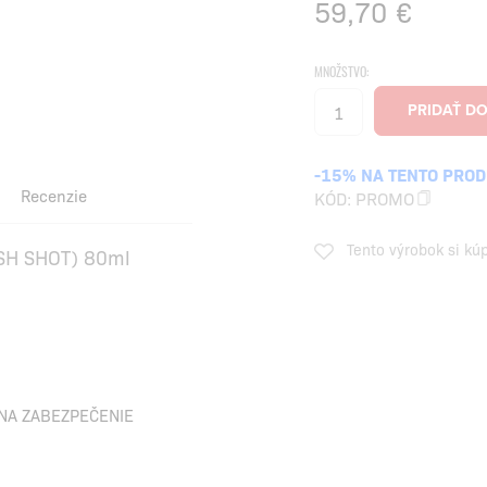
59,70
€
MNOŽSTVO:
-15% NA TENTO PRO
Recenzie
KÓD:
PROMO
Tento výrobok si kú
SH SHOT) 80ml
NA ZABEZPEČENIE