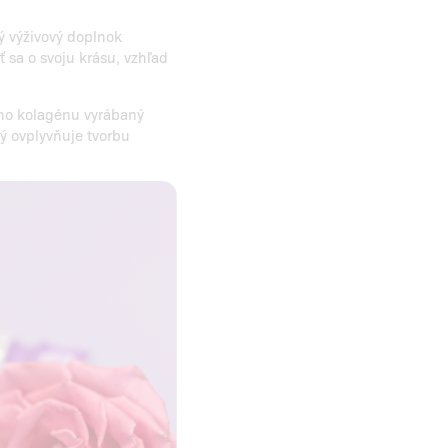
 výživový doplnok
ť sa o svoju krásu, vzhľad
ho kolagénu vyrábaný
rý ovplyvňuje tvorbu