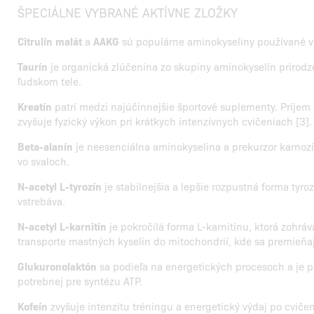
ŠPECIÁLNE VYBRANÉ AKTÍVNE ZLOŽKY
Citrulín malát
a
AAKG
sú populárne aminokyseliny používané v
Taurín
je organická zlúčenina zo skupiny aminokyselín prirodz
ľudskom tele.
Kreatín
patrí medzi najúčinnejšie športové suplementy. Príjem
zvyšuje fyzický výkon pri krátkych intenzívnych cvičeniach [3].
Beta-alanín
je neesenciálna aminokyselina a prekurzor karnoz
vo svaloch.
N-acetyl L-tyrozín
je stabilnejšia a lepšie rozpustná forma tyroz
vstrebáva.
N-acetyl L-karnitín
je pokročilá forma L-karnitínu, ktorá zohráv
transporte mastných kyselín do mitochondrií, kde sa premieňa
Glukuronolaktón
sa podieľa na energetických procesoch a je p
potrebnej pre syntézu ATP.
Kofeín
zvyšuje intenzitu tréningu a energetický výdaj po cvičení