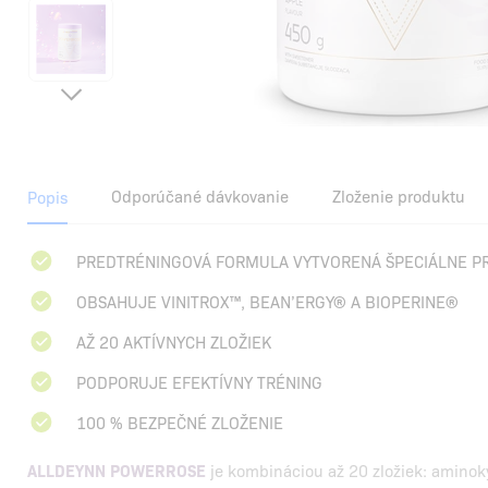
Odporúčané dávkovanie
Zloženie produktu
Popis
PREDTRÉNINGOVÁ FORMULA VYTVORENÁ ŠPECIÁLNE P
OBSAHUJE VINITROX™, BEAN’ERGY® A BIOPERINE®
AŽ 20 AKTÍVNYCH ZLOŽIEK
PODPORUJE EFEKTÍVNY TRÉNING
100 % BEZPEČNÉ ZLOŽENIE
ALLDEYNN POWERROSE
je kombináciou až 20 zložiek: aminokys