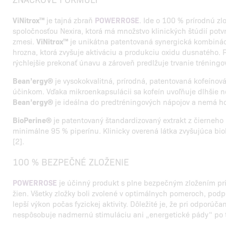
ViNitrox™
je tajná zbraň
POWERROSE
. Ide o 100 % prírodnú zl
spoločnosťou Nexira, ktorá má množstvo klinických štúdií potv
zmesi.
ViNitrox™
je unikátna patentovaná synergická kombináci
hrozna, ktorá zvyšuje aktiváciu a produkciu oxidu dusnatého.
rýchlejšie prekonať únavu a zároveň predlžuje trvanie tréningo
Bean’ergy®
je vysokokvalitná, prírodná, patentovaná kofeínov
účinkom. Vďaka mikroenkapsulácii sa kofeín uvoľňuje dlhšie n
Bean’ergy®
je ideálna do predtréningových nápojov a nemá h
BioPerine®
je patentovaný štandardizovaný extrakt z čierneho
minimálne 95 % piperínu. Klinicky overená látka zvyšujúca bio
[2].
100 % BEZPEČNÉ ZLOŽENIE
POWERROSE
je účinný produkt s plne bezpečným zložením p
žien. Všetky zložky boli zvolené v optimálnych pomeroch, podp
lepší výkon počas fyzickej aktivity. Dôležité je, že pri odporúč
nespôsobuje nadmernú stimuláciu ani „energetické pády“ po 