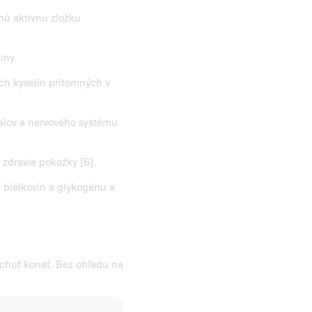
nú aktívnu zložku
íny.
h kyselín prítomných v
valov a nervového systému
zdravie pokožky [6].
 bielkovín a glykogénu a
a chuť konať. Bez ohľadu na