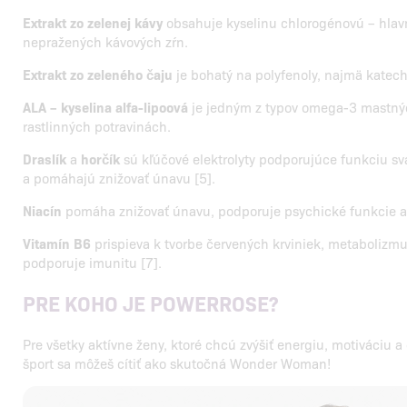
Extrakt zo zelenej kávy
obsahuje kyselinu chlorogénovú – hlav
nepražených kávových zŕn.
Extrakt zo zeleného čaju
je bohatý na polyfenoly, najmä katech
ALA – kyselina alfa-lipoová
je jedným z typov omega-3 mastnýc
rastlinných potravinách.
Draslík
a
horčík
sú kľúčové elektrolyty podporujúce funkciu s
a pomáhajú znižovať únavu [5].
Niacín
pomáha znižovať únavu, podporuje psychické funkcie a 
Vitamín B6
prispieva k tvorbe červených krviniek, metabolizmu
podporuje imunitu [7].
PRE KOHO JE POWERROSE?
Pre všetky aktívne ženy, ktoré chcú zvýšiť energiu, motiváciu 
šport sa môžeš cítiť ako skutočná Wonder Woman!