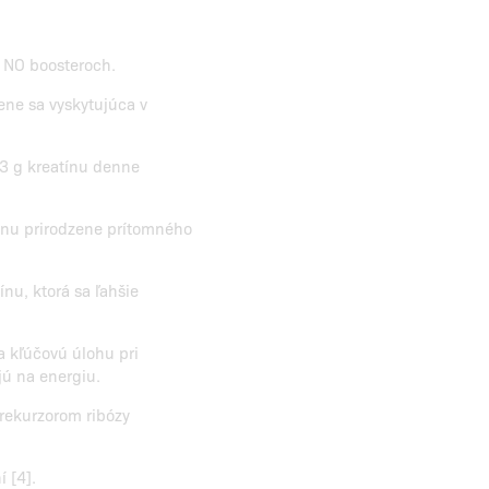
 NO boosteroch.
ene sa vyskytujúca v
 3 g kreatínu denne
ínu prirodzene prítomného
ínu, ktorá sa ľahšie
a kľúčovú úlohu pri
jú na energiu.
rekurzorom ribózy
 [4].