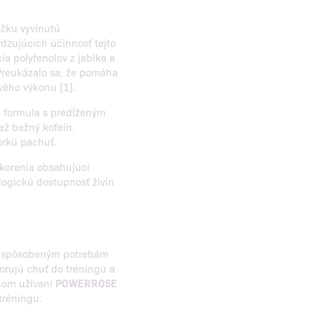
ožku vyvinutú
rdzujúcich účinnosť tejto
a polyfenolov z jablka a
 Preukázalo sa, že pomáha
vého výkonu [1].
á formula s predĺženým
ež bežný kofeín.
orkú pachuť.
 korenia obsahujúci
logickú dostupnosť živín
rispôsobeným potrebám
orujú chuť do tréningu a
anom užívaní
POWERROSE
tréningu.