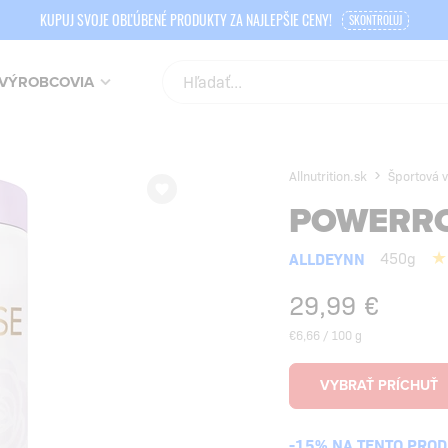
KUPUJ SVOJE OBĽÚBENÉ PRODUKTY ZA NAJLEPŠIE CENY!
SKONTROLUJ
VÝROBCOVIA
Allnutrition.sk
Športová v
POWERR
ALLDEYNN
450g
29,99
€
€6,66 / 100 g
-15% NA TENTO PRO