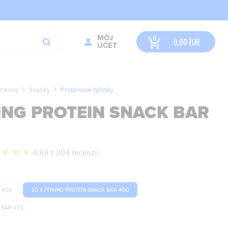
MÔJ
0,00
EUR
ÚČET
raviny
Snacky
Proteínové tyčinky
KING PROTEIN SNACK BAR
4,69 z 204 recenzií
R 40G
10 X FITKING PROTEIN SNACK BAR 40G
K BAR 40G