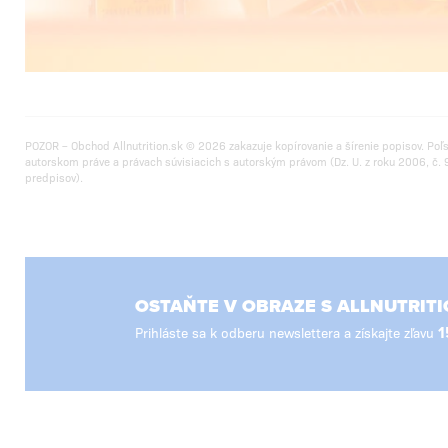
POZOR – Obchod Allnutrition.sk © 2026 zakazuje kopírovanie a šírenie popisov. Poľ
autorskom práve a právach súvisiacich s autorským právom (Dz. U. z roku 2006, č. 9
predpisov).
OSTAŇTE V OBRAZE S ALLNUTRITI
Prihláste sa k odberu newslettera a získajte zľavu
1