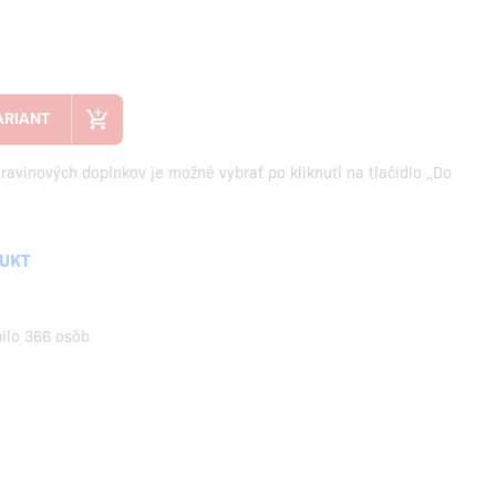
travinových doplnkov je možné vybrať po kliknutí na tlačidlo „Do
DUKT
pilo 366 osôb