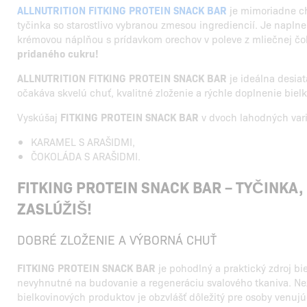
ALLNUTRITION FITKING PROTEIN SNACK BAR
je mimoriadne c
tyčinka so starostlivo vybranou zmesou ingrediencií. Je napln
krémovou náplňou s prídavkom orechov v poleve z mliečnej č
pridaného cukru!
ALLNUTRITION FITKING PROTEIN SNACK BAR
je ideálna desiat
očakáva skvelú chuť, kvalitné zloženie a rýchle doplnenie biel
Vyskúšaj
FITKING PROTEIN SNACK BAR
v dvoch lahodných var
KARAMEL S ARAŠIDMI,
ČOKOLÁDA S ARAŠIDMI.
FITKING PROTEIN SNACK BAR – TYČINKA,
ZASLÚŽIŠ!
DOBRÉ ZLOŽENIE A VÝBORNÁ CHUŤ
FITKING PROTEIN SNACK BAR
je pohodlný a praktický zdroj bie
nevyhnutné na budovanie a regeneráciu svalového tkaniva. N
bielkovinových produktov je obzvlášť dôležitý pre osoby venuj