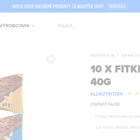
KUPUJ SVOJE OBĽÚBENÉ PRODUKTY ZA NAJLEPŠIE CENY!
SKONTROLUJ
VÝROBCOVIA
Allnutrition.sk
Zdravé pot
10 X FIT
40G
ALLNUTRITION
ZOBRAZIŤ ĎALŠIE
FITKING PROTEIN SNACK BA
12X FITKING PROTEIN SNAC