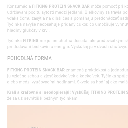
Konzumácia
FITKING PROTEIN SNACK BAR
môže pomôcť pri kon
udržiavaní pocitu sýtosti medzi jedlami. Bielkoviny sa trávia p
vďaka čomu zasýtia na dlhší čas a pomáhajú predchádzať na
Tyčinka navyše neobsahuje pridaný cukor, čo umožňuje vyhnú
hladiny glukózy v krvi.
Tyčinka
FITKING
nie je len chutná desiata, ale predovšetkým 
pri dodávaní bielkovín a energie. Vyskúšaj ju v dvoch chuťovýc
POHODLNÁ FORMA
FITKING PROTEIN SNACK BAR
znamená praktickosť a jednodu
ju vziať so sebou a zjesť kedykoľvek a kdekoľvek. Tyčinka spríj
alebo medzi vyučovacími hodinami. Skvele sa hodí aj ako malá
Králi a kráľovné si neodopierajú! Vyskúšaj FITKING PROTEIN
že sa už nevrátiš k bežným tyčinkám.