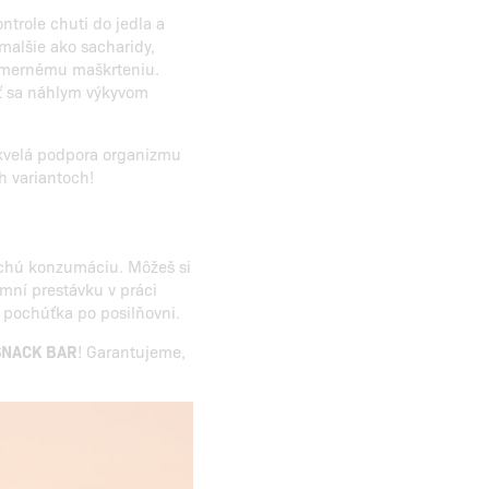
trole chuti do jedla a
omalšie ako sacharidy,
dmernému maškrteniu.
ť sa náhlym výkyvom
skvelá podpora organizmu
h variantoch!
chú konzumáciu. Môžeš si
emní prestávku v práci
 pochúťka po posilňovni.
 SNACK BAR
! Garantujeme,