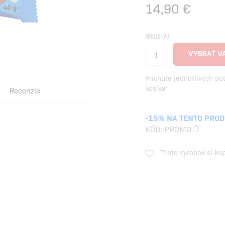
14,90
€
MNOŽSTVO:
Príchute jednotlivých po
košíka“
Recenzie
-15% NA TENTO PRO
KÓD:
PROMO
Tento výrobok si kú