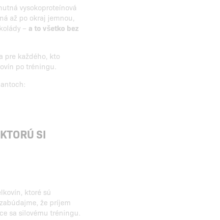
hutná vysokoproteínová
ená až po okraj jemnou,
okolády –
a to všetko bez
a pre každého, kto
kovín po tréningu.
iantoch:
 KTORÚ SI
lkovín, ktoré sú
ezabúdajme, že príjem
úce sa silovému tréningu.