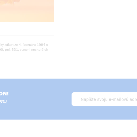
ský zákon zo 4. februára 1994 o
0, pol. 631, v znení neskorších
ON!
5%
!