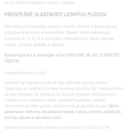
chcú znížiť množstvo cukru v strave.
PROSPEŠNÉ VLASTNOSTI LESNÝCH PLODOV
Ostružiny, čučoriedky, maliny, čierne ríbezle a brusnice sú
zdrojom vitamínov a minerálov. Okrem iného obsahujú
vitamíny A, C, E, K a množstvo minerálnych látok, ako sú
horčík, železo, draslík a vápnik.
Vyskúšajte ho a zamilujte si ho FRULOVE IN JELLY FOREST
FRUITS!
Kedykoľvek máte chuť!
Výrobok sa nesmie používať ako náhrada pestrej stravy.
Odporúča sa vyvážená strava a zdravý životný štýl. Nepoužívajte,
ak ste alergickí na niektorú zo zložiek výrobku. Konzumácia v
nadmernom množstve môže spôsobiť laxatívny účinok.
Tmavnutie výrobku počas skladovania je prirodzený jav.
Môže
obsahovať obilniny obsahujúce lepok, vajcia, mlieko, mäkkýše,
orechy, sezam a výrobky z nich.
Skladujte na suchom mieste pri teplote 2 °C až 25 °C. Po