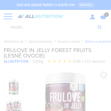
KUPUJ SVOJE OBĽÚBENÉ PRODUKTY ZA NAJLEPŠIE CENY!
SKONTROLUJ
Allnutrition.sk
Zdravé potraviny
Varenie a strava
Džemy a zavárani
FRULOVE IN JELLY FOREST FRUITS
(LESNÉ OVOCIE)
ALLNUTRITION
1000g
4,88 z 131 recenzií