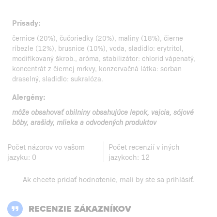
Prísady:
černice (20%), čučoriedky (20%), maliny (18%), čierne
ríbezle (12%), brusnice (10%), voda, sladidlo: erytritol,
modifikovaný škrob., aróma, stabilizátor: chlorid vápenatý,
koncentrát z čiernej mrkvy, konzervačná látka: sorban
draselný, sladidlo: sukralóza.
Alergény:
môže obsahovať obilniny obsahujúce lepok, vajcia, sójové
bôby, arašidy, mlieka a odvodených produktov
Počet názorov vo vašom
Počet recenzií v iných
jazyku:
0
jazykoch:
12
Ak chcete pridať hodnotenie, mali by ste
sa prihlásiť
.
RECENZIE ZÁKAZNÍKOV