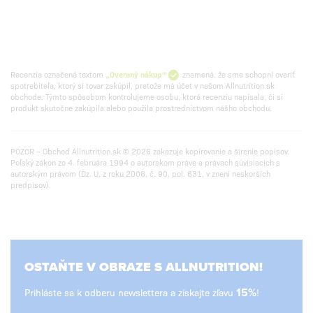
Recenzia označená textom
„Overený nákup“
znamená, že sme schopní overiť
spotrebiteľa, ktorý si tovar zakúpil, pretože má účet v našom Allnutrition.sk
obchode. Týmto spôsobom kontrolujeme osobu, ktorá recenziu napísala, či si
produkt skutočne zakúpila alebo použila prostredníctvom nášho obchodu.
POZOR – Obchod Allnutrition.sk © 2026 zakazuje kopírovanie a šírenie popisov.
Poľský zákon zo 4. februára 1994 o autorskom práve a právach súvisiacich s
autorským právom (Dz. U. z roku 2006, č. 90, pol. 631, v znení neskorších
predpisov).
OSTAŇTE V OBRAZE S ALLNUTRITION!
Prihláste sa k odberu newslettera a získajte zľavu
15%
!