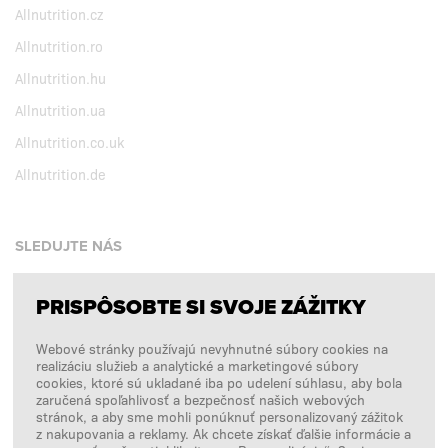
Allnutrition.cz
Allnutrition.ro
Allnutrition.hu
Allnutrition.ua
Allnutrition.co.uk
Allnutrition.de
SLEDUJTE NÁS
PRISPÔSOBTE SI SVOJE ZÁŽITKY
Facebook
Webové stránky používajú nevyhnutné súbory cookies na
Instagram
realizáciu služieb a analytické a marketingové súbory
Copyright © 2026
SFD S. A.
cookies, ktoré sú ukladané iba po udelení súhlasu, aby bola
zaručená spoľahlivosť a bezpečnosť našich webových
stránok, a aby sme mohli ponúknuť personalizovaný zážitok
z nakupovania a reklamy. Ak chcete získať ďalšie informácie a