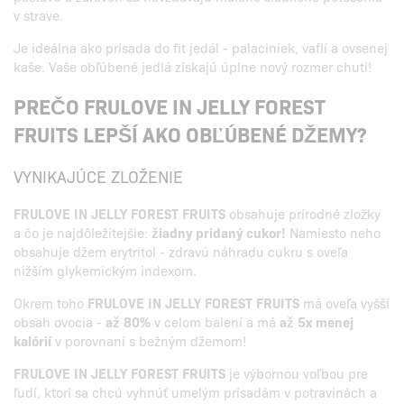
v strave.
Je ideálna ako prísada do fit jedál - palaciniek, vaflí a ovsenej
kaše. Vaše obľúbené jedlá získajú úplne nový rozmer chuti!
PREČO FRULOVE IN JELLY FOREST
FRUITS LEPŠÍ AKO OBĽÚBENÉ DŽEMY?
VYNIKAJÚCE ZLOŽENIE
FRULOVE IN JELLY FOREST FRUITS
obsahuje prírodné zložky
a čo je najdôležitejšie:
žiadny pridaný cukor!
Namiesto neho
obsahuje džem erytritol - zdravú náhradu cukru s oveľa
nižším glykemickým indexom.
Okrem toho
FRULOVE IN JELLY FOREST FRUITS
má oveľa vyšší
obsah ovocia -
až 80%
v celom balení a má
až 5x menej
kalórií
v porovnaní s bežným džemom!
FRULOVE IN JELLY FOREST FRUITS
je výbornou voľbou pre
ľudí, ktorí sa chcú vyhnúť umelým prísadám v potravinách a