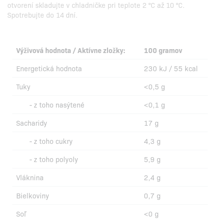
otvorení skladujte v chladničke pri teplote 2 °C až 10 °C.
Spotrebujte do 14 dní.
Výživová hodnota / Aktívne zložky:
100 gramov
Energetická hodnota
230 kJ / 55 kcal
Tuky
<0,5 g
- z toho nasýtené
<0,1 g
Sacharidy
17 g
- z toho cukry
4,3 g
- z toho polyoly
5,9 g
Vláknina
2,4 g
Bielkoviny
0,7 g
Soľ
<0 g