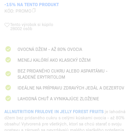
-15% NA TENTO PRODUKT
KÓD:
PROMO
Tento výrobok si kúpilo
28002 osôb
OVOCNÁ DŽEM - AŽ 80% OVOCIA
MENEJ KALÓRIÍ AKO KLASICKÝ DŽEM
BEZ PRIDANÉHO CUKRU ALEBO ASPARTÁMU -
SLADENÉ ERYTRITOLOM
IDEÁLNE NA PRÍPRAVU ZDRAVÝCH JEDÁL A DEZERTOV
LAHODNÁ CHUŤ A VYNIKAJÚCE ZLOŽENIE
ALLNUTRITION FRULOVE IN JELLY FOREST FRUITS
je lahodná
džem bez pridaného cukru s celými kúskami ovocia - až 80%
obsahu! Vytvorená pre všetkých, ktorí sa chcú starať o svoju
postavu a zároveň sa nevzdávajú malého sladkého potešenia