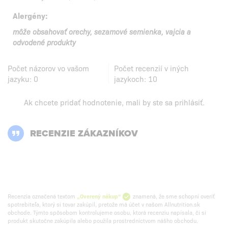
Alergény:
môže obsahovať orechy, sezamové semienka, vajcia a
odvodené produkty
Počet názorov vo vašom
Počet recenzií v iných
jazyku:
0
jazykoch:
10
Ak chcete pridať hodnotenie, mali by ste
sa prihlásiť
.
RECENZIE ZÁKAZNÍKOV
Recenzia označená textom
„Overený nákup“
znamená, že sme schopní overiť
spotrebiteľa, ktorý si tovar zakúpil, pretože má účet v našom Allnutrition.sk
obchode. Týmto spôsobom kontrolujeme osobu, ktorá recenziu napísala, či si
produkt skutočne zakúpila alebo použila prostredníctvom nášho obchodu.