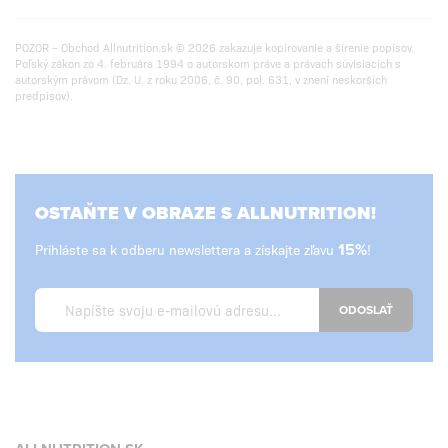
POZOR – Obchod Allnutrition.sk © 2026 zakazuje kopírovanie a šírenie popisov.
Poľský zákon zo 4. februára 1994 o autorskom práve a právach súvisiacich s
autorským právom (Dz. U. z roku 2006, č. 90, pol. 631, v znení neskorších
predpisov).
OSTAŇTE V OBRAZE S ALLNUTRITION!
Prihláste sa k odberu newslettera a získajte zľavu
15%
!
ODOSLAŤ