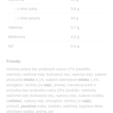
- z toho cukry
3,8 g
- z toho polyoly
34 g
Vláknina
0,7 g
Bielkoviny
4,2 g
Soľ
0,4 g
Prísady:
mliečna poleva bez pridaných cukrov 27% [sladidlo:
maltitoly, rastlinné tuky (kokosový olej, repkový olej), sušené
plnotučné
mlieko
4,1%, sušené odstredené
mlieko
1,4%,
emulgátor: lecitíny [zo
sóje
], aróma], tvarohový krém s
príchuťou bez pridaného cukru 25% [sladidlo: maltitoly,
rastlinné tuky (kokosový olej, repkový olej), sušená srvátka
[z
mlieka
], repkový olej, emulgátor: lecitíny [z
>sóje
],
príchuť],
pšeničná
múka, sladidlo: maltitoly, kypriaca látka:
uhličitany sodíka, aróma, soľ