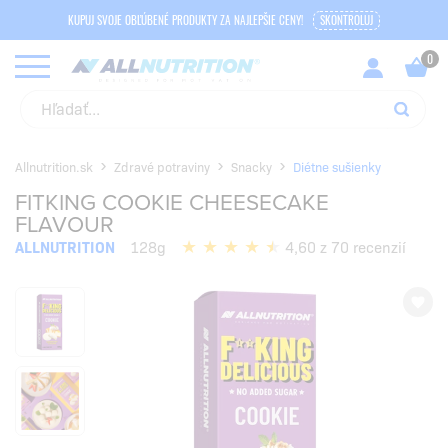
KUPUJ SVOJE OBĽÚBENÉ PRODUKTY ZA NAJLEPŠIE CENY!
SKONTROLUJ
Allnutrition.sk
Zdravé potraviny
Snacky
Diétne sušienky
FITKING COOKIE CHEESECAKE
FLAVOUR
ALLNUTRITION
128g
4,60 z 70 recenzií