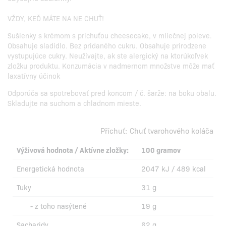
VŽDY, KEĎ MÁTE NA NE CHUŤ!
Sušienky s krémom s príchuťou cheesecake, v mliečnej poleve.
Obsahuje sladidlo. Bez pridaného cukru. Obsahuje prirodzene
vystupujúce cukry. Neužívajte, ak ste alergický na ktorúkoľvek
zložku produktu. Konzumácia v nadmernom množstve môže mať
laxatívny účinok
Odporúča sa spotrebovať pred koncom / č. šarže: na boku obalu.
Skladujte na suchom a chladnom mieste.
Příchuť:
Chuť tvarohového koláča
Výživová hodnota / Aktívne zložky:
100 gramov
Energetická hodnota
2047 kJ / 489 kcal
Tuky
31 g
- z toho nasýtené
19 g
Sacharidy
62 g