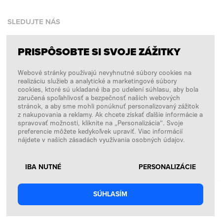
SLEDUJTE NÁS
PRISPÔSOBTE SI SVOJE ZÁŽITKY
Facebook
Webové stránky používajú nevyhnutné súbory cookies na
Instagram
realizáciu služieb a analytické a marketingové súbory
Copyright © 2026
SFD S. A.
cookies, ktoré sú ukladané iba po udelení súhlasu, aby bola
zaručená spoľahlivosť a bezpečnosť našich webových
stránok, a aby sme mohli ponúknuť personalizovaný zážitok
z nakupovania a reklamy. Ak chcete získať ďalšie informácie a
spravovať možnosti, kliknite na „Personalizácia“. Svoje
PLATBY SPRACÚVA
preferencie môžete kedykoľvek upraviť. Viac informácií
nájdete v našich zásadách využívania osobných údajov.
IBA NUTNÉ
PERSONALIZÁCIE
1,99
€
SÚHLASÍM
€1,55 / 100 g