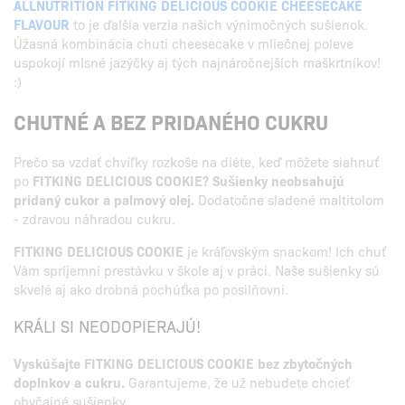
ALLNUTRITION FITKING DELICIOUS COOKIE CHEESECAKE
FLAVOUR
to je ďalšia verzia našich výnimočných sušienok.
Úžasná kombinácia chuti cheesecake v mliečnej poleve
uspokojí mlsné jazýčky aj tých najnáročnejších maškrtníkov!
:)
CHUTNÉ A BEZ PRIDANÉHO CUKRU
Prečo sa vzdať chvíľky rozkoše na diéte, keď môžete siahnuť
po
FITKING DELICIOUS COOKIE? Sušienky neobsahujú
pridaný cukor a palmový olej.
Dodatočne sladené maltitolom
- zdravou náhradou cukru.
FITKING DELICIOUS COOKIE
je kráľovským snackom! Ich chuť
Vám spríjemní prestávku v škole aj v práci. Naše sušienky sú
skvelé aj ako drobná pochúťka po posilňovni.
KRÁLI SI NEODOPIERAJÚ!
Vyskúšajte FITKING DELICIOUS COOKIE bez zbytočných
doplnkov a cukru.
Garantujeme, že už nebudete chcieť
obyčajné sušienky.