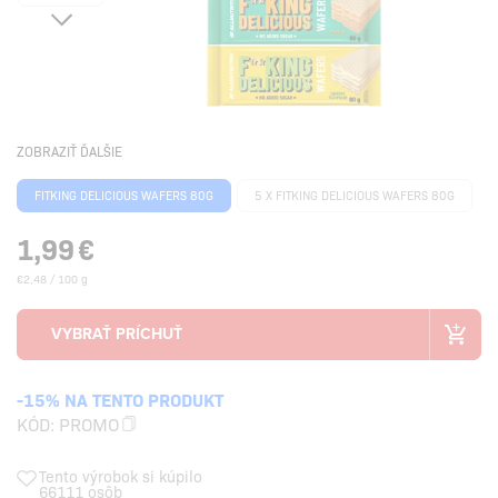
ZOBRAZIŤ ĎALŠIE
FITKING DELICIOUS WAFERS 80G
5 X FITKING DELICIOUS WAFERS 80G
1,99
€
€2,48 / 100 g
-15% NA TENTO PRODUKT
KÓD:
PROMO
Tento výrobok si kúpilo
66111 osôb