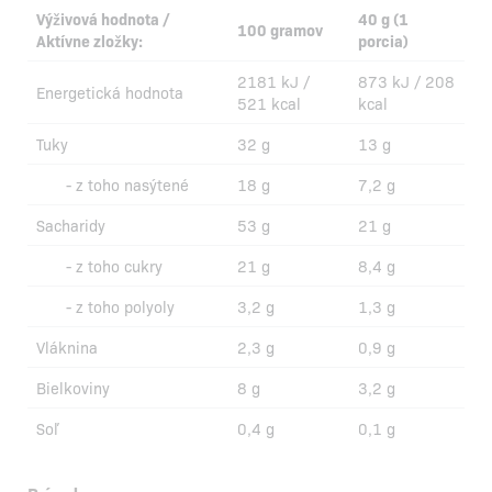
Výživová hodnota /
40 g (1
100 gramov
Aktívne zložky:
porcia)
2181 kJ /
873 kJ / 208
Energetická hodnota
521 kcal
kcal
Tuky
32 g
13 g
- z toho nasýtené
18 g
7,2 g
Sacharidy
53 g
21 g
- z toho cukry
21 g
8,4 g
- z toho polyoly
3,2 g
1,3 g
Vláknina
2,3 g
0,9 g
Bielkoviny
8 g
3,2 g
Soľ
0,4 g
0,1 g