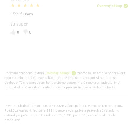
Overený nákup
Příchuť:
Orech
su super
0
0
Recenzia označená textom
„Overený nákup“
znamená, že sme schopní overiť
spotrebiteľa, ktorý si tovar zakúpil, pretože má účet v našom Allnutrition.sk
obchode. Týmto spôsobom kontrolujeme osobu, ktorá recenziu napísala, či si
produkt skutočne zakúpila alebo použila prostredníctvom nášho obchodu.
POZOR – Obchod Allnutrition.sk © 2026 zakazuje kopírovanie a šírenie popisov.
Poľský zákon zo 4. februára 1994 o autorskom práve a právach súvisiacich s
autorským právom (Dz. U. z roku 2006, č. 90, pol. 631, v znení neskorších
predpisov).