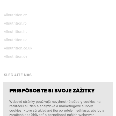
Allnutrition.cz
Allnutrition.ro
Allnutrition.hu
Allnutrition.ua
Allnutrition.co.uk
Allnutrition.de
SLEDUJTE NÁS
PRISPÔSOBTE SI SVOJE ZÁŽITKY
Facebook
Webové stránky používajú nevyhnutné súbory cookies na
Instagram
realizáciu služieb a analytické a marketingové súbory
Copyright © 2026
SFD S. A.
cookies, ktoré sú ukladané iba po udelení súhlasu, aby bola
zaručená spoľahlivosť a bezpečnosť našich webových