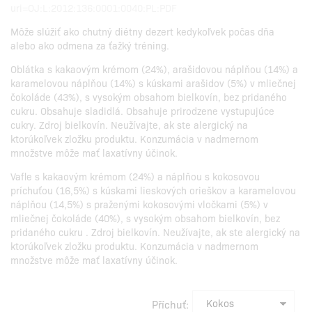
uri=OJ:L:2012:136:0001:0040:PL:PDF
Môže slúžiť ako chutný diétny dezert kedykoľvek počas dňa
alebo ako odmena za ťažký tréning.
Oblátka s kakaovým krémom (24%), arašidovou náplňou (14%) a
karamelovou náplňou (14%) s kúskami arašidov (5%) v mliečnej
čokoláde (43%), s vysokým obsahom bielkovín, bez pridaného
cukru. Obsahuje sladidlá. Obsahuje prirodzene vystupujúce
cukry. Zdroj bielkovín. Neužívajte, ak ste alergický na
ktorúkoľvek zložku produktu. Konzumácia v nadmernom
množstve môže mať laxatívny účinok.
Vafle s kakaovým krémom (24%) a náplňou s kokosovou
príchuťou (16,5%) s kúskami lieskových orieškov a karamelovou
náplňou (14,5%) s praženými kokosovými vločkami (5%) v
mliečnej čokoláde (40%), s vysokým obsahom bielkovín, bez
pridaného cukru . Zdroj bielkovín. Neužívajte, ak ste alergický na
ktorúkoľvek zložku produktu. Konzumácia v nadmernom
množstve môže mať laxatívny účinok.
Příchuť: