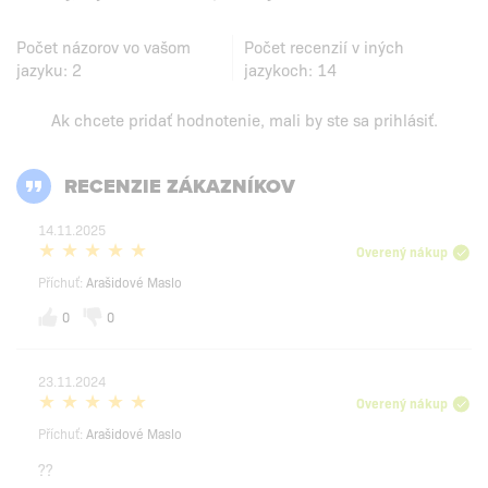
Počet názorov vo vašom
Počet recenzií v iných
jazyku:
2
jazykoch:
14
Ak chcete pridať hodnotenie, mali by ste
sa prihlásiť
.
RECENZIE ZÁKAZNÍKOV
14.11.2025
Overený nákup
Příchuť:
Arašidové Maslo
0
0
23.11.2024
Overený nákup
Příchuť:
Arašidové Maslo
??