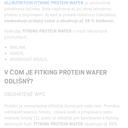
ALLNUTRITION FITKING PROTEIN WAFER
je výnimočná
proteínová tyčinka. Bola naplnená až po okraj lahodnou
plnkou a doplnkami. Aj keď je poliata mliečnou čokoládou,
neobsahuje pridaný cukor a obsahuje až 26 % bielkovín.
Vyskúšaj
FITKING PROTEIN WAFER
v troch lahodných
príchutiach:
MALINA,
KOKOS,
ARAŠIDOVÉ MASLO.
V ČOM JE FITKING PROTEIN WAFER
ODLIŠNÝ?
OBOHATENÉ WPC
Proteín je mimoriadne dôležitá živina pre naše telo. Pomáha
udržiavať svalovú hmotu, zdravé kosti a prispieva k rastu
svalovej hmoty [1], preto je dôležitý pre športovcov a fyzicky
aktívnych ľudí.
FITKING PROTEIN WAFER
obsahuje až 26%