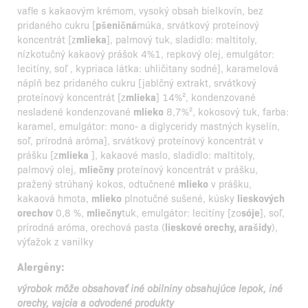
vafle s kakaovým krémom, vysoký obsah bielkovín, bez
pridaného cukru [
pšeničná
múka, srvátkový proteínový
koncentrát [z
mlieka
], palmový tuk, sladidlo: maltitoly,
nízkotučný kakaový prášok 4%1, repkový olej, emulgátor:
lecitíny, soľ , kypriaca látka: uhličitany sodné], karamelová
náplň bez pridaného cukru [jablčný extrakt, srvátkový
proteínový koncentrát [z
mlieka
] 14%², kondenzované
nesladené kondenzované
mlieko
8,7%², kokosový tuk, farba:
karamel, emulgátor: mono- a diglyceridy mastných kyselín,
soľ, prírodná aróma], srvátkový proteínový koncentrát v
prášku [z
mlieka
], kakaové maslo, sladidlo: maltitoly,
palmový olej,
mliečny
proteínový koncentrát v prášku,
pražený strúhaný kokos, odtučnené
mlieko
v prášku,
kakaová hmota,
mlieko
plnotučné sušené, kúsky
lieskových
orechov
0,8 %,
mliečny
tuk, emulgátor: lecitíny [zo
sóje
], soľ,
prírodná aróma, orechová pasta (
lieskové orechy, arašidy
),
výťažok z vanilky
Alergény:
výrobok môže obsahovať iné obilniny obsahujúce lepok, iné
orechy, vajcia a odvodené produkty