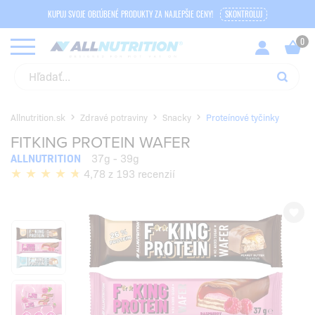
KUPUJ SVOJE OBĽÚBENÉ PRODUKTY ZA NAJLEPŠIE CENY!
SKONTROLUJ
Allnutrition.sk
Zdravé potraviny
Snacky
Proteínové tyčinky
FITKING PROTEIN WAFER
ALLNUTRITION
37g - 39g
4,78 z 193 recenzií