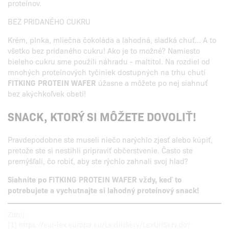
proteínov.
BEZ PRIDANÉHO CUKRU
Krém, plnka, mliečna čokoláda a lahodná, sladká chuť... A to
všetko bez pridaného cukru! Ako je to možné? Namiesto
bieleho cukru sme použili náhradu - maltitol. Na rozdiel od
mnohých proteínových tyčiniek dostupných na trhu chutí
FITKING PROTEIN WAFER
úžasne a môžete po nej siahnuť
bez akýchkoľvek obetí!
SNACK, KTORÝ SI MÔŽETE DOVOLIŤ!
Pravdepodobne ste museli niečo narýchlo zjesť alebo kúpiť,
pretože ste si nestihli pripraviť občerstvenie. Často ste
premýšľali, čo robiť, aby ste rýchlo zahnali svoj hlad?
Siahnite po FITKING PROTEIN WAFER vždy, keď to
potrebujete a vychutnajte si lahodný proteínový snack!
Zdroj:
[1] https://eur-lex.europa.eu/LexUriServ/LexUriServ.do?