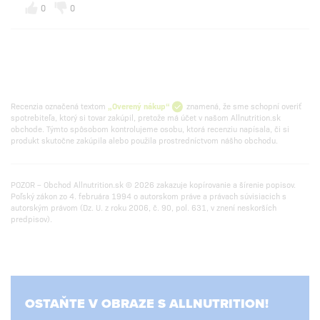
0
0
Recenzia označená textom
„Overený nákup“
znamená, že sme schopní overiť
spotrebiteľa, ktorý si tovar zakúpil, pretože má účet v našom Allnutrition.sk
obchode. Týmto spôsobom kontrolujeme osobu, ktorá recenziu napísala, či si
produkt skutočne zakúpila alebo použila prostredníctvom nášho obchodu.
POZOR – Obchod Allnutrition.sk © 2026 zakazuje kopírovanie a šírenie popisov.
Poľský zákon zo 4. februára 1994 o autorskom práve a právach súvisiacich s
autorským právom (Dz. U. z roku 2006, č. 90, pol. 631, v znení neskorších
predpisov).
OSTAŇTE V OBRAZE S ALLNUTRITION!