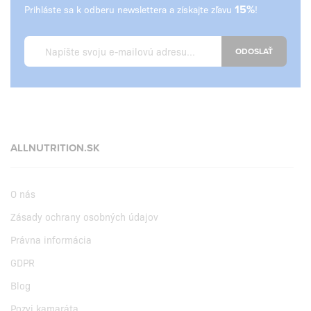
Prihláste sa k odberu newslettera a získajte zľavu
15%
!
ODOSLAŤ
ALLNUTRITION.SK
O nás
Zásady ochrany osobných údajov
Právna informácia
GDPR
Blog
Pozvi kamaráta