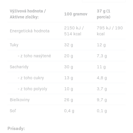
Výživová hodnota /
37 g (1
100 gramov
Aktívne zložky:
porcia)
2150 kJ /
795 kJ / 190
Energetická hodnota
514 kcal
kcal
Tuky
32 g
12 g
- z toho nasýtené
20 g
7,3 g
Sacharidy
30 g
11 g
- z toho cukry
13 g
4,8 g
- z toho polyoly
10 g
3,7 g
Bielkoviny
26 g
9,7 g
Soľ
0,4 g
0,1 g
Prísady: