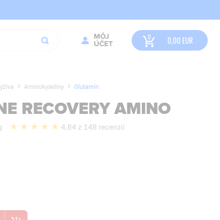
MÔJ
0,00
EUR
ÚČET
ýživa
Aminokyseliny
Glutamín
NE RECOVERY AMINO
g
4,84 z 148 recenzií