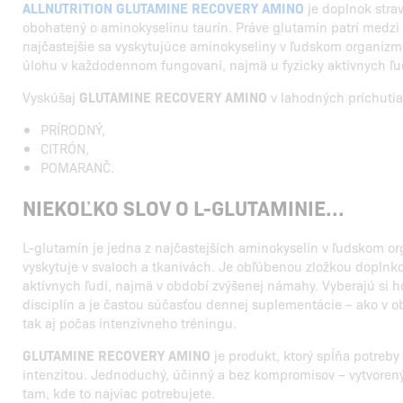
ALLNUTRITION GLUTAMINE RECOVERY AMINO
je doplnok stra
obohatený o aminokyselinu taurín. Práve glutamín patrí medzi tr
najčastejšie sa vyskytujúce aminokyseliny v ľudskom organizm
úlohu v každodennom fungovaní, najmä u fyzicky aktívnych ľu
Vyskúšaj
GLUTAMINE RECOVERY AMINO
v lahodných príchutia
PRÍRODNÝ,
CITRÓN,
POMARANČ.
NIEKOĽKO SLOV O L-GLUTAMINIE...
L-glutamín je jedna z najčastejších aminokyselín v ľudskom o
vyskytuje v svaloch a tkanivách. Je obľúbenou zložkou doplnkov
aktívnych ľudí, najmä v období zvýšenej námahy. Vyberajú si h
disciplín a je častou súčasťou dennej suplementácie – ako v 
tak aj počas intenzívneho tréningu.
GLUTAMINE RECOVERY AMINO
je produkt, ktorý spĺňa potreby
intenzitou. Jednoduchý, účinný a bez kompromisov – vytvorený
tam, kde to najviac potrebujete.