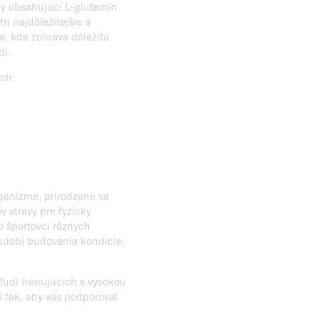
vy obsahujúci L-glutamín
i najdôležitejšie a
e, kde zohráva dôležitú
dí.
ch:
rganizme, prirodzene sa
 stravy pre fyzicky
o športovci rôznych
období budovania kondície,
 ľudí trénujúcich s vysokou
 tak, aby vás podporoval