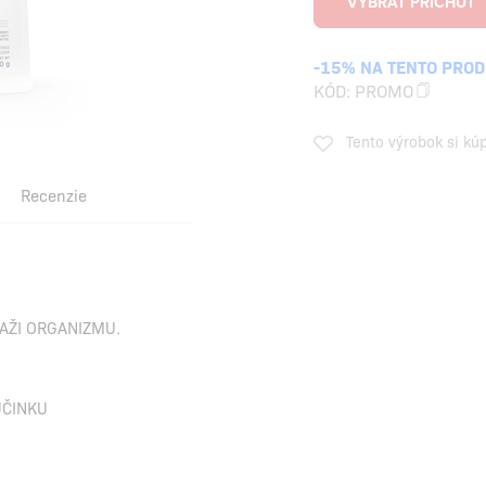
-15% NA TENTO PRO
KÓD:
PROMO
Tento výrobok si kú
Recenzie
ŤAŽI ORGANIZMU.
ÚČINKU