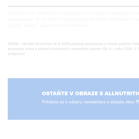
*Vzhľadom na obmedzenia vyplývajúce z predpisov upravujúcich do
oznamujeme, že nie sme schopní poskytnúť úplné informácie o vl
zložiek, zložení, vitamínoch a mineráloch.
POZOR – Obchod Allnutrition.sk © 2026 zakazuje kopírovanie a šírenie popisov. Poľ
autorskom práve a právach súvisiacich s autorským právom (Dz. U. z roku 2006, č. 9
predpisov).
OSTAŇTE V OBRAZE S ALLNUTRITI
Prihláste sa k odberu newslettera a získajte zľavu
1