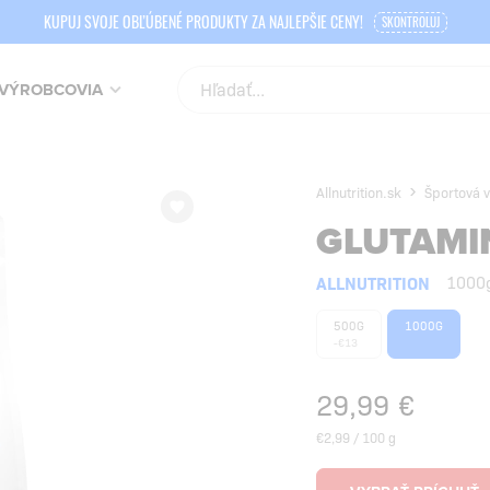
KUPUJ SVOJE OBĽÚBENÉ PRODUKTY ZA NAJLEPŠIE CENY!
SKONTROLUJ
VÝROBCOVIA
Allnutrition.sk
Športová v
GLUTAMI
ALLNUTRITION
1000
500G
1000G
-€13
29,99
€
€2,99 / 100 g