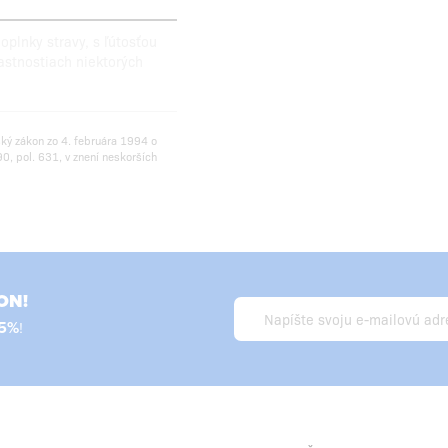
plnky stravy, s ľútosťou
astnostiach niektorých
ský zákon zo 4. februára 1994 o
0, pol. 631, v znení neskorších
ON!
5%
!