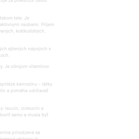
dskom tele. Je
aktívnymi osobami. Príjem
vaných, krátkodobých,
orých sýtených nápojoch s
toch.
ty. Je zdrojom vitamínov
syntéze karnozínu – látky
elín a pomáha udržiavať
y: leucín, izoleucín a
ytvoriť samo a musia byť
čenina prirodzene sa
lozrnné obilniny či