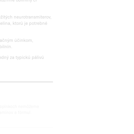
ežitých neurotransmiterov,
lina, ktorú je potrebné
xidačným účinkom,
bilnín.
dný za typickú pálivú
 doplnkoch nemôžeme
tamínov a fórmul.