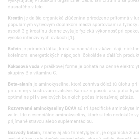
dusnatého v tele.
Kreatín
je ďalšia organická zlúčenina prirodzene prítomná v ľu
populárnym výživovým doplnkom medzi športovcami a fyzicky 
aspoň 3 g kreatínu denne zvyšuje fyzickú výkonnosť pri opako
vysoko intenzívnych cvikoch [1].
Kofeín
je prírodná látka, ktorá sa nachádza v káve, čaji, niekt
kofeínom, energetických nápojoch, čokoláde a ďalších produk
Kokosová voda
v práškovej forme je bohatá na cenné elektroly
skupiny B a vitamínu C.
Beta-alanín
je aminokyselina, ktorá zohráva dôležitú úlohu pri 
prítomnej v kostrovom svalstve. Karnozín pôsobí ako pufor kys
optimálne pH v svalových bunkách počas intenzívnej záťaže.
Rozvetvené aminokyseliny BCAA
sú tri špecifické aminokyselin
valín. Ide o esenciálne aminokyseliny, ktoré si telo nedokáže v
prijímané stravou alebo suplementáciou.
Bezvodý betaín
, známy aj ako trimetylglycín, je organická zlú
vyskytujúca v niektorých potravinách, ako sú cvikla, špenát, ce