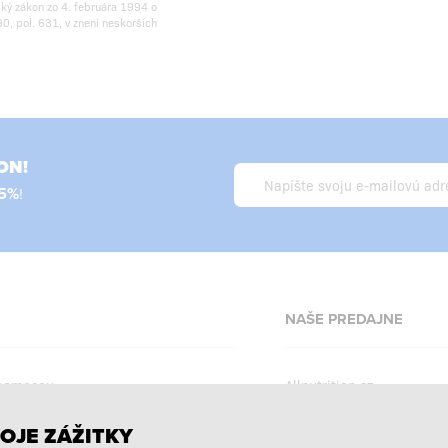
ský zákon zo 4. februára 1994 o
0, pol. 631, v znení neskorších
ON!
5%
!
NAŠE PREDAJNE
 pomocou
Allnutrition.cz
Allnutrition.ro
OJE ZÁŽITKY