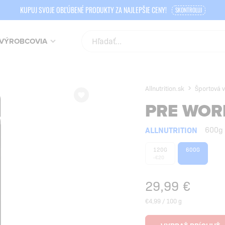
KUPUJ SVOJE OBĽÚBENÉ PRODUKTY ZA NAJLEPŠIE CENY!
SKONTROLUJ
VÝROBCOVIA
Allnutrition.sk
Športová v
PRE WOR
ALLNUTRITION
600g
120G
600G
-€20
29,99
€
€4,99 / 100 g