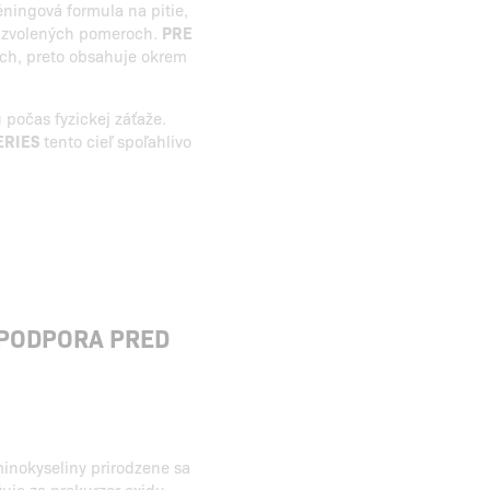
éningová formula na pitie,
e zvolených pomeroch.
PRE
ých, preto obsahuje okrem
počas fyzickej záťaže.
ERIES
tento cieľ spoľahlivo
 PODPORA PRED
minokyseliny prirodzene sa
uje za prekurzor oxidu