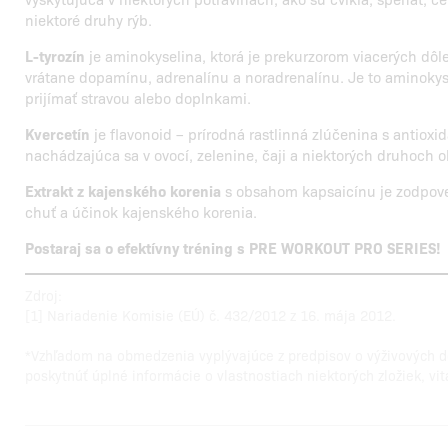
niektoré druhy rýb.
L-tyrozín
je aminokyselina, ktorá je prekurzorom viacerých dôl
vrátane dopamínu, adrenalínu a noradrenalínu. Je to aminokyse
prijímať stravou alebo doplnkami.
Kvercetín
je flavonoid – prírodná rastlinná zlúčenina s antio
nachádzajúca sa v ovocí, zelenine, čaji a niektorých druhoch o
Extrakt z kajenského korenia
s obsahom kapsaicínu je zodpove
chuť a účinok kajenského korenia.
Postaraj sa o efektívny tréning s PRE WORKOUT PRO SERIES!
Zdroj:
[1] Nariadenie Komisie (EÚ) č. 432/2012 z 16. mája 2012.
*Vzhľadom na obmedzenia vyplývajúce z predpisov o výživových
poskytnúť úplné informácie o vlastnostiach niektorých zložiek, vi