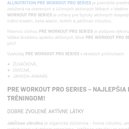
ALLNUTRITION PRE WORKOUT PRO SERIES
je pokročilá predtr
založená na overených a účinných aktívnych látkach v ideáln
WORKOUT PRO SERIES
je určený pre fyzicky aktívnych dospel
iného kreatín, beta-alanín, kofeín a jabĺčnan citrulínu.
Hlavnou úlohou
PRE WORKOUT PRO SERIES
je podpora výkonu 
Vďaka širokému spektru aktívnych látok
PRE WORKOUT PRO S
plní!
Vyskúšaj
PRE WORKOUT PRO SERIES
v skvelých príchutiach:
ŽUVAČKOVÁ,
OVOCNÁ,
JAHODA–ANANÁS.
PRE WORKOUT PRO SERIES – NAJLEPŠIA
TRÉNINGOM!
DOBRE ZVOLENÉ AKTÍVNE LÁTKY
Jabĺčnan citrulínu
je organická zlúčenina – forma citrulínu, a
vyskytujúcej v ľudskom organizme. Jabĺčnan citrulínu sa považ