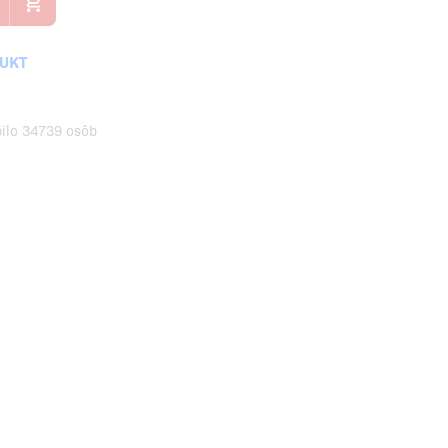
DUKT
pilo 34739 osôb