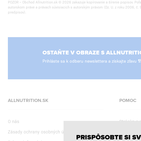
POZOR – Obchod Allnutrition.sk © 2026 zakazuje kopírovanie a šírenie popisov. Poľ
autorskom práve a právach súvisiacich s autorským právom (Dz. U. z roku 2006, č. 9
predpisov).
OSTAŇTE V OBRAZE S ALLNUTRITI
Prihláste sa k odberu newslettera a získajte zľavu
1
ALLNUTRITION.SK
POMOC
O nás
Stránka s
Zásady ochrany osobných údajov
Dodanie
PRISPÔSOBTE SI SV