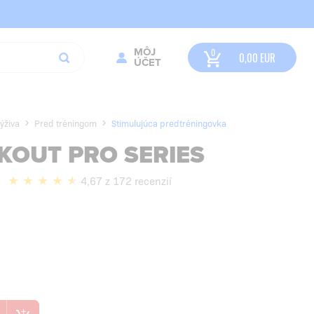
MÔJ
0,00
EUR
ÚČET
ýživa
Pred tréningom
Stimulujúca predtréningovka
KOUT PRO SERIES
4,67 z 172 recenzií