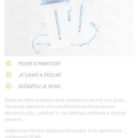
PEVNÝ A PRAKTICKÝ
JE ĽAHKÝ A ODOLNÝ
SÚČASŤOU JE SITKO
Šejker je veľmi profesionálne vyrobený a odolný voči úniku.
Obsahuje šejkerové sito s kužeľovito-šesťuholníkovou
štruktúrou (tzv. „voština“) - čo uľahčuje miešanie a znižuje
penenie.
Ideálny na prípravu vysokoproteínových živín, gainerov a
práškových BCAA.