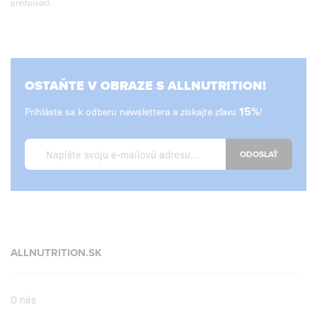
predpisov).
OSTAŇTE V OBRAZE S ALLNUTRITION!
Prihláste sa k odberu newslettera a získajte zľavu
15%
!
ODOSLAŤ
ALLNUTRITION.SK
O nás