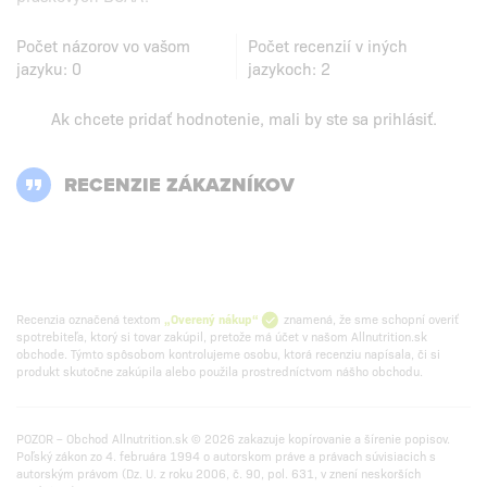
Počet názorov vo vašom
Počet recenzií v iných
jazyku:
0
jazykoch:
2
Ak chcete pridať hodnotenie, mali by ste
sa prihlásiť
.
RECENZIE ZÁKAZNÍKOV
Recenzia označená textom
„Overený nákup“
znamená, že sme schopní overiť
spotrebiteľa, ktorý si tovar zakúpil, pretože má účet v našom Allnutrition.sk
obchode. Týmto spôsobom kontrolujeme osobu, ktorá recenziu napísala, či si
produkt skutočne zakúpila alebo použila prostredníctvom nášho obchodu.
POZOR – Obchod Allnutrition.sk © 2026 zakazuje kopírovanie a šírenie popisov.
Poľský zákon zo 4. februára 1994 o autorskom práve a právach súvisiacich s
autorským právom (Dz. U. z roku 2006, č. 90, pol. 631, v znení neskorších