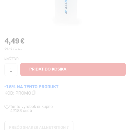
4,49
€
€4,49 / 1 szt.
MNOŽSTVO:
-15% NA TENTO PRODUKT
KÓD:
PROMO
Tento výrobok si kúpilo
42183 osôb
PREČO SHAKER ALLNUTRITION ?