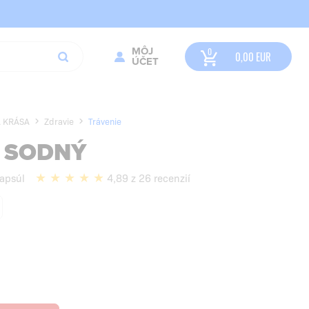
MÔJ
0,00
EUR
ÚČET
A KRÁSA
Zdravie
Trávenie
 SODNÝ
apsúl
4,89 z 26 recenzií