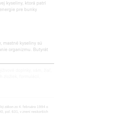
j kyseliny, ktorá patrí
 energie pre bunky
, mastné kyseliny sú
nie organizmu. Butyrát
živové doplnky, vám, žiaľ,
zložiek, formulácií,
ský zákon zo 4. februára 1994 o
0, pol. 631, v znení neskorších