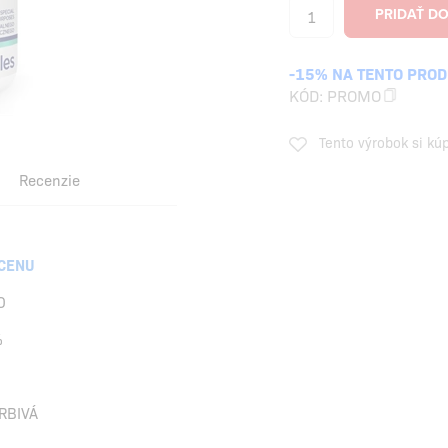
-15% NA TENTO PRO
KÓD:
PROMO
Tento výrobok si kú
Recenzie
 CENU
O
%
RBIVÁ