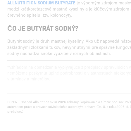
ALLNUTRITION SODIUM BUTYRATE
je výborným zdrojom maslove
medzi krátkoreťazcové mastné kyseliny a je kľúčovým zdrojom
črevného epitelu, tzv. kolonocyty.
ČO JE BUTYRÁT SODNÝ?
Butyrát sodný je druh mastnej kyseliny. Ako už napovedá názov
základnými zložkami tukov, nevyhnutnými pre správne fungova
sodný nachádza široké využitie v rôznych oblastiach.
*Vzhľadom na obmedzenia vyplývajúce z predpisov upravujúcich vý
nemôžeme poskytnúť úplné podrobnosti o vlastnostiach niektorých 
vitamínov a minerálov.
POZOR – Obchod Allnutrition.sk © 2026 zakazuje kopírovanie a šírenie popisov. Poľ
autorskom práve a právach súvisiacich s autorským právom (Dz. U. z roku 2006, č. 9
predpisov).