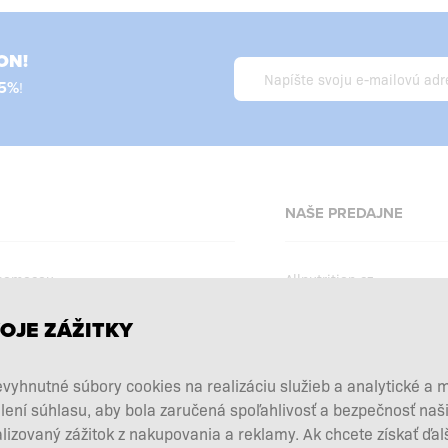
ON!
5%
!
NAŠE PREDAJNE
 pomocou
Allnutrition.cz
Allnutrition.ro
OJE ZÁŽITKY
Allnutrition.hu
podmienky
Allnutrition.ua
kcie
vyhnutné súbory cookies na realizáciu služieb a analytické a 
Allnutrition.co.uk
lení súhlasu, aby bola zaručená spoľahlivosť a bezpečnosť na
vových doplnkov
zovaný zážitok z nakupovania a reklamy. Ak chcete získať ďal
Allnutrition.de
 a vrátenie tovaru