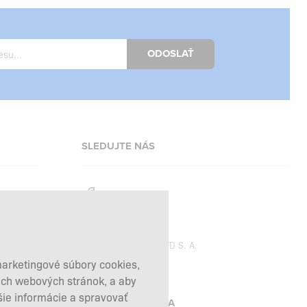
ODOSLAŤ
SLEDUJTE NÁS
Facebook
Instagram
Copyright © 2026
SFD S. A.
marketingové súbory cookies,
šich webových stránok, a aby
šie informácie a spravovať
PLATBY SPRACÚVA