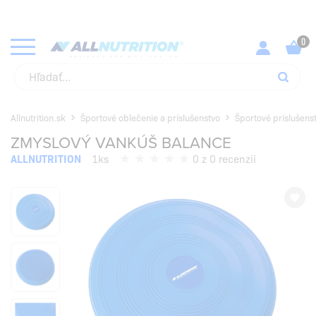
KUPUJ SVOJE OBĽÚBENÉ PRODUKTY ZA NAJLEPŠIE CENY!
SKONTROLUJ
Allnutrition.sk
Športové oblečenie a príslušenstvo
Športové príslušens
ZMYSLOVÝ VANKÚŠ BALANCE
ALLNUTRITION
1ks
0 z 0 recenzií