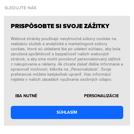
SLEDUJTE NÁS
PRISPÔSOBTE SI SVOJE ZÁŽITKY
Facebook
Webové stránky používajú nevyhnutné súbory cookies na
Instagram
realizáciu služieb a analytické a marketingové súbory
Copyright © 2026
SFD S. A.
cookies, ktoré sú ukladané iba po udelení súhlasu, aby bola
zaručená spoľahlivosť a bezpečnosť našich webových
stránok, a aby sme mohli ponúknuť personalizovaný zážitok
z nakupovania a reklamy. Ak chcete získať ďalšie informácie a
spravovať možnosti, kliknite na „Personalizácia“. Svoje
PLATBY SPRACÚVA
preferencie môžete kedykoľvek upraviť. Viac informácií
nájdete v našich zásadách využívania osobných údajov.
IBA NUTNÉ
PERSONALIZÁCIE
SÚHLASÍM