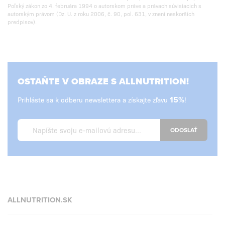
Poľský zákon zo 4. februára 1994 o autorskom práve a právach súvisiacich s
autorským právom (Dz. U. z roku 2006, č. 90, pol. 631, v znení neskorších
predpisov).
OSTAŇTE V OBRAZE S ALLNUTRITION!
Prihláste sa k odberu newslettera a získajte zľavu
15%
!
ODOSLAŤ
ALLNUTRITION.SK