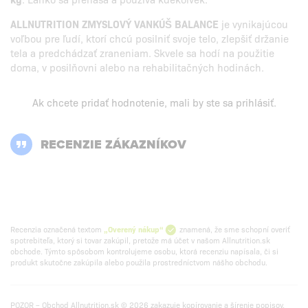
ALLNUTRITION ZMYSLOVÝ VANKÚŠ BALANCE
je vynikajúcou
voľbou pre ľudí, ktorí chcú posilniť svoje telo, zlepšiť držanie
tela a predchádzať zraneniam. Skvele sa hodí na použitie
doma, v posilňovni alebo na rehabilitačných hodinách.
Ak chcete pridať hodnotenie, mali by ste
sa prihlásiť
.
RECENZIE ZÁKAZNÍKOV
Recenzia označená textom
„Overený nákup“
znamená, že sme schopní overiť
spotrebiteľa, ktorý si tovar zakúpil, pretože má účet v našom Allnutrition.sk
obchode. Týmto spôsobom kontrolujeme osobu, ktorá recenziu napísala, či si
produkt skutočne zakúpila alebo použila prostredníctvom nášho obchodu.
POZOR – Obchod Allnutrition.sk © 2026 zakazuje kopírovanie a šírenie popisov.