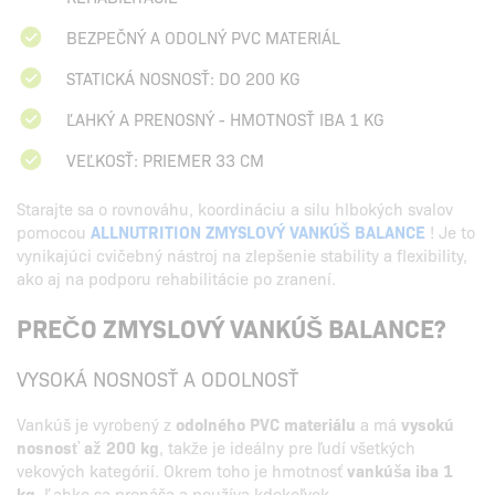
BEZPEČNÝ A ODOLNÝ PVC MATERIÁL
STATICKÁ NOSNOSŤ: DO 200 KG
ĽAHKÝ A PRENOSNÝ - HMOTNOSŤ IBA 1 KG
VEĽKOSŤ: PRIEMER 33 CM
Starajte sa o rovnováhu, koordináciu a silu hlbokých svalov
pomocou
ALLNUTRITION ZMYSLOVÝ VANKÚŠ BALANCE
! Je to
vynikajúci cvičebný nástroj na zlepšenie stability a flexibility,
ako aj na podporu rehabilitácie po zranení.
PREČO ZMYSLOVÝ VANKÚŠ BALANCE?
VYSOKÁ NOSNOSŤ A ODOLNOSŤ
Vankúš je vyrobený z
odolného PVC materiálu
a má
vysokú
nosnosť až 200 kg
, takže je ideálny pre ľudí všetkých
vekových kategórií. Okrem toho je hmotnosť
vankúša iba 1
kg
. Ľahko sa prenáša a používa kdekoľvek.