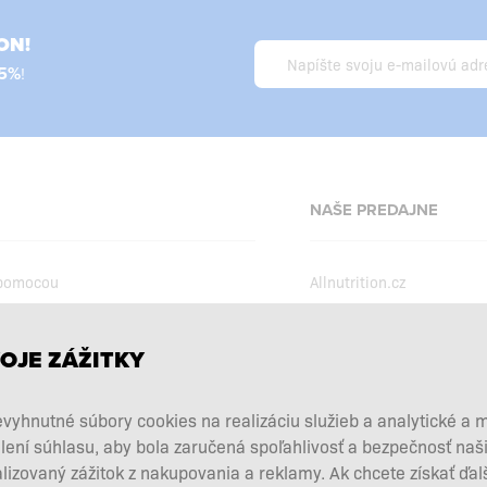
ON!
5%
!
NAŠE PREDAJNE
 pomocou
Allnutrition.cz
Allnutrition.ro
Allnutrition.hu
podmienky
OJE ZÁŽITKY
Allnutrition.ua
kcie
vyhnutné súbory cookies na realizáciu služieb a analytické a 
Allnutrition.co.uk
vových doplnkov
lení súhlasu, aby bola zaručená spoľahlivosť a bezpečnosť na
Allnutrition.de
 a vrátenie tovaru
zovaný zážitok z nakupovania a reklamy. Ak chcete získať ďal