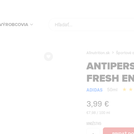
VÝROBCOVIA
Allnutrition.sk
Športové o
ANTIPER
FRESH E
ADIDAS
50ml
3,99
€
€7,98 / 100 ml
MNOŽSTVO: