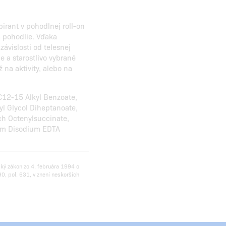
pirant v pohodlnej roll-on
a pohodlie. Vďaka
ávislosti od telesnej
e a starostlivo vybrané
 na aktivity, alebo na
C12-15 Alkyl Benzoate,
l Glycol Diheptanoate,
ch Octenylsuccinate,
cium Disodium EDTA
ský zákon zo 4. februára 1994 o
0, pol. 631, v znení neskorších