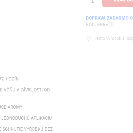
DOPRAVA ZADARMO OD
KÓD:
FREE
Tento výrobok si kú
72 HODÍN
 VÔŇU V ZÁVISLOSTI OD
DUCE ARÓMY
A JEDNODUCHÚ APLIKÁCIU
E SCHNUTIE VÝROBKU BEZ