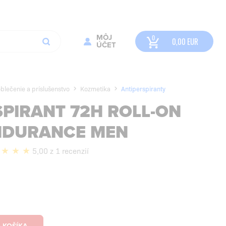
MÔJ
0,00
EUR
ÚČET
blečenie a príslušenstvo
Kozmetika
Antiperspiranty
SPIRANT 72H ROLL-ON
NDURANCE MEN
5,00 z 1 recenzií