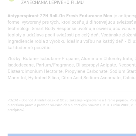
ZANECHANIA LEPIVÉHO FILMU
Antyperspirant 72H Roll-On Fresh Endurance Men
je antipers
forme, vytvorený pre tých, ktorí oceňujú dlhotrvajúcu sviežosť 
technológii Smart Body Response uvoľňuje osviežujúcu vôňu v z
teploty a udržiava pocit sviežosti po celý deň. Vegánske zloženi
ingrediencie robia z výrobku ideálnu voľbu na každý deň - či už
každodenné použitie.
Zložky: Butane-Isobutane-Propane, Aluminum Chlorohydrate, 
Isododecane, Parfum/Fragrance, Diisopropyl Adipate, Neopenty
Disteardimonium Hectorite, Propylene Carbonate, Sodium Star
Mannitol, Hydrated Silica, Citric Acid,Sodium Ascorbate, Cal
POZOR – Obchod Allnutrition.sk © 2026 zakazuje kopírovanie a šírenie popisov. Poľ
autorskom práve a právach súvisiacich s autorským právom (Dz. U. z roku 2006, č. 9
predpisov).