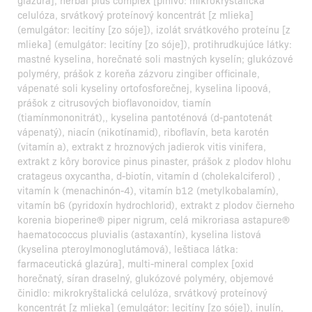
celulóza, srvátkový proteínový koncentrát [z mlieka]
(emulgátor: lecitíny [zo sóje]), izolát srvátkového proteínu [z
mlieka] (emulgátor: lecitíny [zo sóje]), protihrudkujúce látky:
mastné kyselina, horečnaté soli mastných kyselín; glukózové
polyméry, prášok z koreňa zázvoru zingiber officinale,
vápenaté soli kyseliny ortofosforečnej, kyselina lipoová,
prášok z citrusových bioflavonoidov, tiamín
(tiamínmononitrát),, kyselina pantoténová (d-pantotenát
vápenatý), niacín (nikotínamid), riboflavín, beta karotén
(vitamín a), extrakt z hroznových jadierok vitis vinifera,
extrakt z kôry borovice pinus pinaster, prášok z plodov hlohu
cratageus oxycantha, d-biotín, vitamín d (cholekalciferol) ,
vitamín k (menachinón-4), vitamín b12 (metylkobalamín),
vitamín b6 (pyridoxín hydrochlorid), extrakt z plodov čierneho
korenia bioperine® piper nigrum, celá mikroriasa astapure®
haematococcus pluvialis (astaxantín), kyselina listová
(kyselina pteroylmonoglutámová), leštiaca látka:
farmaceutická glazúra], multi-mineral complex [oxid
horečnatý, síran draselný, glukózové polyméry, objemové
činidlo: mikrokryštalická celulóza, srvátkový proteínový
koncentrát [z mlieka] (emulgátor: lecitíny [zo sóje]), inulín,