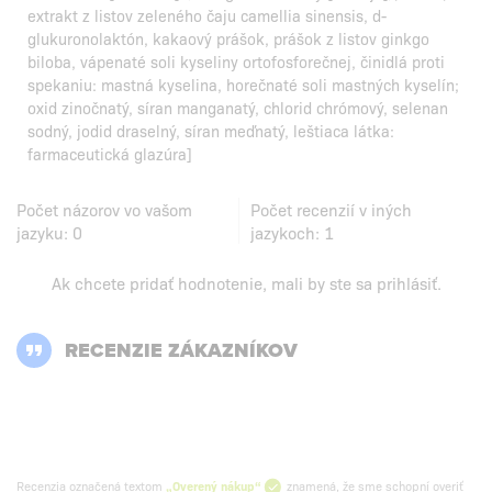
extrakt z listov zeleného čaju camellia sinensis, d-
glukuronolaktón, kakaový prášok, prášok z listov ginkgo
biloba, vápenaté soli kyseliny ortofosforečnej, činidlá proti
spekaniu: mastná kyselina, horečnaté soli mastných kyselín;
oxid zinočnatý, síran manganatý, chlorid chrómový, selenan
sodný, jodid draselný, síran meďnatý, leštiaca látka:
farmaceutická glazúra]
Počet názorov vo vašom
Počet recenzií v iných
jazyku:
0
jazykoch:
1
Ak chcete pridať hodnotenie, mali by ste
sa prihlásiť
.
RECENZIE ZÁKAZNÍKOV
Recenzia označená textom
„Overený nákup“
znamená, že sme schopní overiť