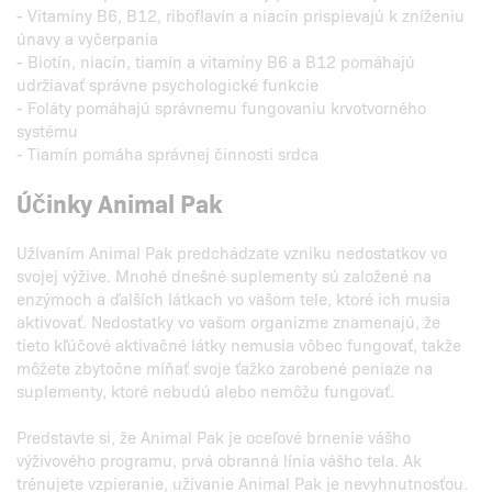
- Vitamíny B6, B12, riboflavín a niacín prispievajú k zníženiu
únavy a vyčerpania
- Biotín, niacín, tiamín a vitamíny B6 a B12 pomáhajú
udržiavať správne psychologické funkcie
- Foláty pomáhajú správnemu fungovaniu krvotvorného
systému
- Tiamín pomáha správnej činnosti srdca
Účinky Animal Pak
Užívaním Animal Pak predchádzate vzniku nedostatkov vo
svojej výžive. Mnohé dnešné suplementy sú založené na
enzýmoch a ďalších látkach vo vašom tele, ktoré ich musia
aktivovať. Nedostatky vo vašom organizme znamenajú, že
tieto kľúčové aktivačné látky nemusia vôbec fungovať, takže
môžete zbytočne míňať svoje ťažko zarobené peniaze na
suplementy, ktoré nebudú alebo nemôžu fungovať.
Predstavte si, že Animal Pak je oceľové brnenie vášho
výživového programu, prvá obranná línia vášho tela. Ak
trénujete vzpieranie, užívanie Animal Pak je nevyhnutnosťou.