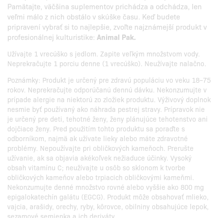
Pamätajte, väčšina suplementov prichádza a odchádza, len
veľmi málo z nich obstálo v skúške času. Keď budete
pripravení vybrať si to najlepšie, zvoľte najznámejší produkt v
profesionálnej kulturistike:
Animal Pak.
Užívajte 1 vrecúško s jedlom. Zapite veľkým množstvom vody.
Neprekračujte 1 porciu denne (1 vrecúško). Neužívajte nalačno.
Poznámky: Produkt je určený pre zdravú populáciu vo veku 18–75
rokov. Neprekračujte odporúčanú dennú dávku. Nekonzumujte v
prípade alergie na niektorú zo zložiek produktu. Výživový doplnok
nesmie byť používaný ako náhrada pestrej stravy. Prípravok nie
je určený pre deti, tehotné ženy, ženy plánujúce tehotenstvo ani
dojčiace ženy. Pred použitím tohto produktu sa poraďte s
odborníkom, najmä ak užívate lieky alebo máte zdravotné
problémy. Nepoužívajte pri obličkových kameňoch. Prerušte
užívanie, ak sa objavia akékoľvek nežiaduce účinky. Vysoký
obsah vitamínu C; neužívajte u osôb so sklonom k tvorbe
obličkových kameňov alebo trpiacich obličkovými kameňmi.
Nekonzumujte denné množstvo rovné alebo vyššie ako 800 mg
epigalokatechín galátu (EGCG). Produkt môže obsahovať mlieko,
vajcia, arašidy, orechy, ryby, kôrovce, obilniny obsahujúce lepok,
sezamové semienka a ich deriváty.