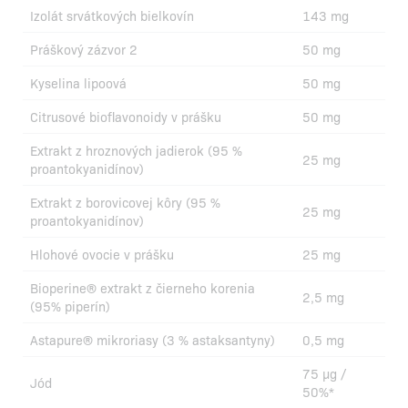
Izolát srvátkových bielkovín
143 mg
Práškový zázvor 2
50 mg
Kyselina lipoová
50 mg
Citrusové bioflavonoidy v prášku
50 mg
Extrakt z hroznových jadierok (95 %
25 mg
proantokyanidínov)
Extrakt z borovicovej kôry (95 %
25 mg
proantokyanidínov)
Hlohové ovocie v prášku
25 mg
Bioperine® extrakt z čierneho korenia
2,5 mg
(95% piperín)
Astapure® mikroriasy (3 % astaksantyny)
0,5 mg
75 µg /
Jód
50%*