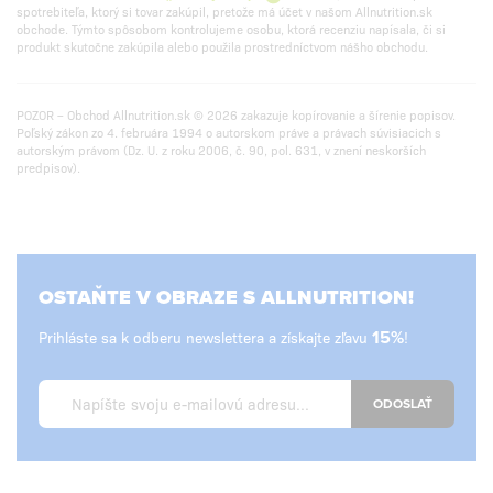
spotrebiteľa, ktorý si tovar zakúpil, pretože má účet v našom Allnutrition.sk
obchode. Týmto spôsobom kontrolujeme osobu, ktorá recenziu napísala, či si
produkt skutočne zakúpila alebo použila prostredníctvom nášho obchodu.
POZOR – Obchod Allnutrition.sk © 2026 zakazuje kopírovanie a šírenie popisov.
Poľský zákon zo 4. februára 1994 o autorskom práve a právach súvisiacich s
autorským právom (Dz. U. z roku 2006, č. 90, pol. 631, v znení neskorších
predpisov).
OSTAŇTE V OBRAZE S ALLNUTRITION!
Prihláste sa k odberu newslettera a získajte zľavu
15%
!
ODOSLAŤ