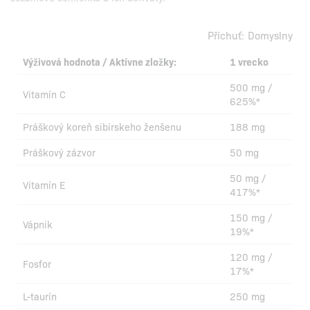
Příchuť:
Domyslny
Výživová hodnota / Aktívne zložky:
1 vrecko
500 mg /
Vitamín C
625%*
Práškový koreň sibírskeho ženšenu
188 mg
Práškový zázvor
50 mg
50 mg /
Vitamín E
417%*
150 mg /
Vápnik
19%*
120 mg /
Fosfor
17%*
L-taurín
250 mg