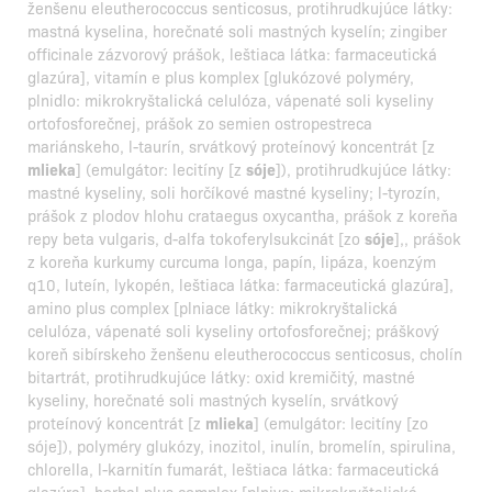
ženšenu eleutherococcus senticosus, protihrudkujúce látky:
mastná kyselina, horečnaté soli mastných kyselín; zingiber
officinale zázvorový prášok, leštiaca látka: farmaceutická
glazúra], vitamín e plus komplex [glukózové polyméry,
plnidlo: mikrokryštalická celulóza, vápenaté soli kyseliny
ortofosforečnej, prášok zo semien ostropestreca
mariánskeho, l-taurín, srvátkový proteínový koncentrát [z
mlieka
] (emulgátor: lecitíny [z
sóje
]), protihrudkujúce látky:
mastné kyseliny, soli horčíkové mastné kyseliny; l-tyrozín,
prášok z plodov hlohu crataegus oxycantha, prášok z koreňa
repy beta vulgaris, d-alfa tokoferylsukcinát [zo
sóje
],, prášok
z koreňa kurkumy curcuma longa, papín, lipáza, koenzým
q10, luteín, lykopén, leštiaca látka: farmaceutická glazúra],
amino plus complex [plniace látky: mikrokryštalická
celulóza, vápenaté soli kyseliny ortofosforečnej; práškový
koreň sibírskeho ženšenu eleutherococcus senticosus, cholín
bitartrát, protihrudkujúce látky: oxid kremičitý, mastné
kyseliny, horečnaté soli mastných kyselín, srvátkový
proteínový koncentrát [z
mlieka
] (emulgátor: lecitíny [zo
sóje]), polyméry glukózy, inozitol, inulín, bromelín, spirulina,
chlorella, l-karnitín fumarát, leštiaca látka: farmaceutická
glazúra], herbal plus complex [plnivo: mikrokryštalická