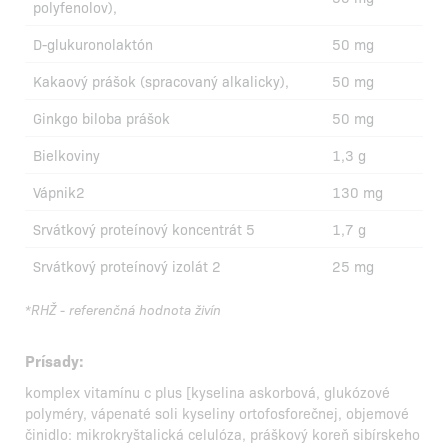
polyfenolov),
D-glukuronolaktón
50 mg
Kakaový prášok (spracovaný alkalicky),
50 mg
Ginkgo biloba prášok
50 mg
Bielkoviny
1,3 g
Vápnik2
130 mg
Srvátkový proteínový koncentrát 5
1,7 g
Srvátkový proteínový izolát 2
25 mg
*RHŽ - referenčná hodnota živín
Prísady:
komplex vitamínu c plus [kyselina askorbová, glukózové
polyméry, vápenaté soli kyseliny ortofosforečnej, objemové
činidlo: mikrokryštalická celulóza, práškový koreň sibírskeho