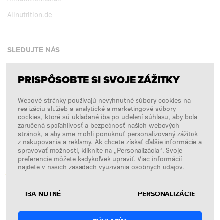
Allnutrition.de
SLEDUJTE NÁS
PRISPÔSOBTE SI SVOJE ZÁŽITKY
Facebook
Webové stránky používajú nevyhnutné súbory cookies na
Instagram
realizáciu služieb a analytické a marketingové súbory
Copyright © 2026
SFD S. A.
cookies, ktoré sú ukladané iba po udelení súhlasu, aby bola
zaručená spoľahlivosť a bezpečnosť našich webových
stránok, a aby sme mohli ponúknuť personalizovaný zážitok
z nakupovania a reklamy. Ak chcete získať ďalšie informácie a
spravovať možnosti, kliknite na „Personalizácia“. Svoje
PLATBY SPRACÚVA
preferencie môžete kedykoľvek upraviť. Viac informácií
nájdete v našich zásadách využívania osobných údajov.
IBA NUTNÉ
PERSONALIZÁCIE