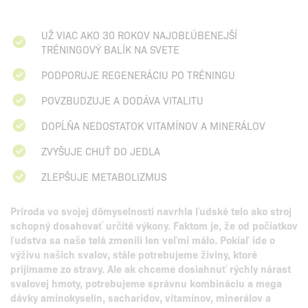
UŽ VIAC AKO 30 ROKOV NAJOBĽÚBENEJŠÍ
TRÉNINGOVÝ BALÍK NA SVETE
PODPORUJE REGENERÁCIU PO TRÉNINGU
POVZBUDZUJE A DODÁVA VITALITU
DOPĹŇA NEDOSTATOK VITAMÍNOV A MINERÁLOV
ZVYŠUJE CHUŤ DO JEDLA
ZLEPŠUJE METABOLIZMUS
Príroda vo svojej dômyselnosti navrhla ľudské telo ako stroj
schopný dosahovať určité výkony. Faktom je, že od počiatkov
ľudstva sa naše telá zmenili len veľmi málo. Pokiaľ ide o
výživu našich svalov, stále potrebujeme živiny, ktoré
prijímame zo stravy. Ale ak chceme dosiahnuť rýchly nárast
svalovej hmoty, potrebujeme správnu kombináciu a mega
dávky aminokyselín, sacharidov, vitamínov, minerálov a