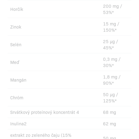
200 mg /
Horčík
53%*
15 mg /
Zinok
150%*
25 µg /
Selén
45%*
0,3 mg /
Meď
30%*
1,8 mg /
Mangán
90%*
50 µg /
Chróm
125%*
Srvátkový proteínový koncentrát 4
68 mg
Inulina2
62 mg
extrakt zo zeleného čaju (15%
50 mg