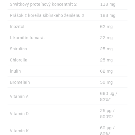
Srvátkový proteínový koncentrát 2
118 mg
Prášok z koreňa sibírskeho ženšenu 2
188 mg
Inozitol
62 mg
L-karnitín fumarát
22 mg
Spirulina
25 mg
Chlorella
25 mg
inulín
62 mg
Bromelaín
50 mg
660 µg /
Vitamín A
82%*
25 µg /
Vitamín D
500%*
60 µg /
Vitamín K
80%*