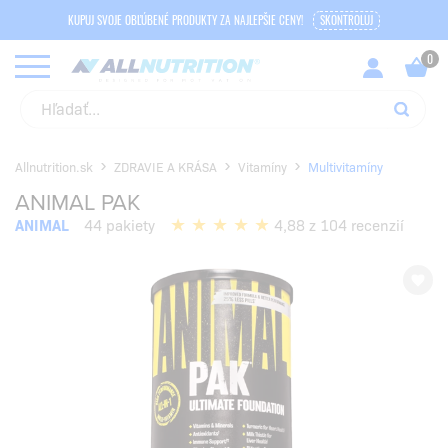
KUPUJ SVOJE OBĽÚBENÉ PRODUKTY ZA NAJLEPŠIE CENY!
SKONTROLUJ
Allnutrition.sk
ZDRAVIE A KRÁSA
Vitamíny
Multivitamíny
ANIMAL PAK
ANIMAL
44 pakiety
4,88 z 104 recenzií