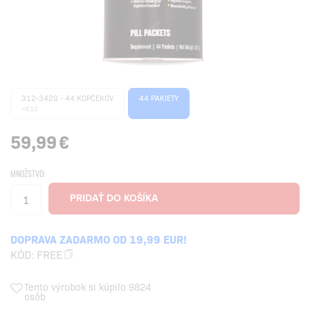
312-342G - 44 KOPČEKOV
44 PAKIETY
+€10
59,99
€
MNOŽSTVO:
DOPRAVA ZADARMO OD 19,99 EUR!
KÓD:
FREE
Tento výrobok si kúpilo 9824
osôb