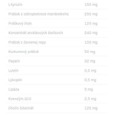
L-tyrozín
150 mg
Prášok z ostropestreca mariánskeho
250 mg
Práškový hloh
125 mg
Koncentrát srvátkových bielkovín
240 mg
Prášok z červenej repy
100 mg
Kurkumový prášok
50 mg
Papain
32 mg
Luteín
0,5 mg
Lykopén
0,5 mg
Lipáza
5 mg
Koenzým Q10
2,5 mg
Cholín bitartrát
125 mg