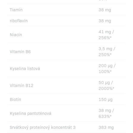
Tiamín
38 mg
riboflavín
38 mg
41 mg /
Niacín
256%*
3,5 mg /
Vitamín B6
250%*
200 µg /
Kyselina listová
100%*
50 µg /
Vitamín B12
2000%*
Biotín
150 µg
38 mg /
Kyselina pantoténová
633%*
Srvátkový proteínový koncentrát 3
383 mg