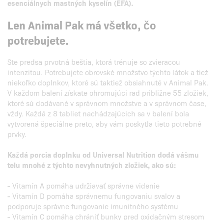
esenciálnych mastných kyselín (EFA).
Len Animal Pak má všetko, čo
potrebujete.
Ste predsa prvotná beštia, ktorá trénuje so zvieracou
intenzitou. Potrebujete obrovské množstvo týchto látok a tiež
niekoľko doplnkov, ktoré sú taktiež obsiahnuté v Animal Pak.
V každom balení získate ohromujúci rad približne 55 zložiek,
ktoré sú dodávané v správnom množstve a v správnom čase,
vždy. Každá z 8 tabliet nachádzajúcich sa v balení bola
vytvorená špeciálne preto, aby vám poskytla tieto potrebné
prvky.
Každá porcia doplnku od Universal Nutrition dodá vášmu
telu mnohé z týchto nevyhnutných zložiek, ako sú:
- Vitamín A pomáha udržiavať správne videnie
- Vitamín D pomáha správnemu fungovaniu svalov a
podporuje správne fungovanie imunitného systému
- Vitamín C pomáha chrániť bunky pred oxidačným stresom