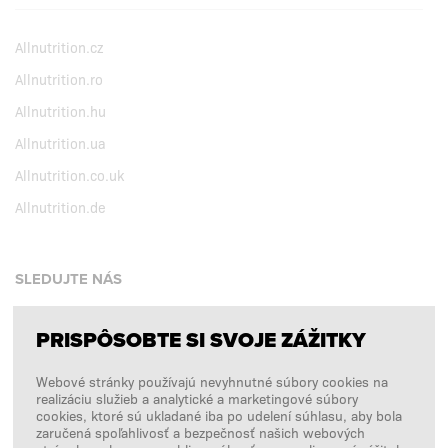
Allnutrition.cz
Allnutrition.ro
Allnutrition.hu
Allnutrition.ua
Allnutrition.co.uk
Allnutrition.de
SLEDUJTE NÁS
PRISPÔSOBTE SI SVOJE ZÁŽITKY
Facebook
Webové stránky používajú nevyhnutné súbory cookies na
Instagram
realizáciu služieb a analytické a marketingové súbory
Copyright © 2026
SFD S. A.
cookies, ktoré sú ukladané iba po udelení súhlasu, aby bola
zaručená spoľahlivosť a bezpečnosť našich webových