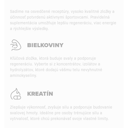
Sadíme na osvedčené receptúry, vysoko kvalitné zložky a
účinnosť potvrdenú aktívnymi športovcami. Pravidelná
suplementácia umožňuje lepšiu regeneráciu, viac energie
a rýchlejšie výsledky.
BIELKOVINY
Kľúčová zložka, ktorá buduje svaly a podporuje
regeneráciu. Vyberte si z koncentrátov, izolátov a
hydrolyzátov, ktoré dodajú vášmu telu nevyhnutné
aminokyseliny.
KREATÍN
Zlepšuje výkonnosť, zvyšuje silu a podporuje budovanie
svalovej hmoty. Ideálne pre osoby trénujúce silu a
vytrvalosť, ktoré chcú prekonávať svoje vlastné limity.