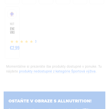
NUTREND / ŠPORTOVÁ VÝŽIVA
ENDUROSNACK
VRECÚŠKO
3
€2,99
Momentálne si prezeráte iba produkty dostupné v ponuke. Tu
nájdete
produkty nedostupné z kategórie Športová výživa
.
OSTAŇTE V OBRAZE S ALLNUTRITION!