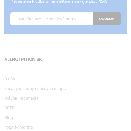
Prihláste sa k odberu newslettera a získajte zľavu
15%
!
ODOSLAŤ
ALLNUTRITION.SK
O nás
Zásady ochrany osobných údajov
Právna informácia
GDPR
Blog
Pozvi kamaráta