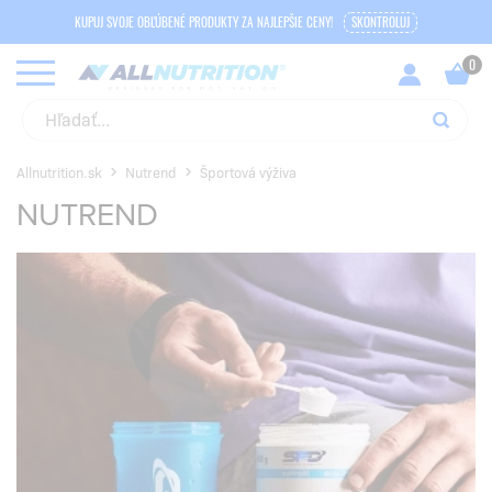
KUPUJ SVOJE OBĽÚBENÉ PRODUKTY ZA NAJLEPŠIE CENY!
SKONTROLUJ
Allnutrition.sk
Nutrend
Športová výživa
NUTREND