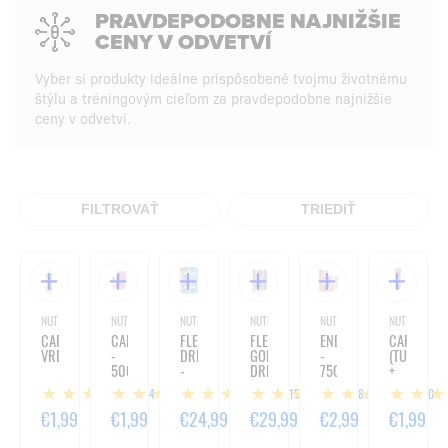
PRAVDEPODOBNE NAJNIŽŠIE
CENY V ODVETVÍ
Vyber si produkty ideálne prispôsobené tvojmu životnému
štýlu a tréningovým cieľom za pravdepodobne najnižšie
ceny v odvetví.
FILTROVAŤ
TRIEDIŤ
NUTREND / ŠPORTOVÁ VÝŽIVA
NUTREND / ŠPORTOVÁ VÝŽIVA
NUTREND / ŠPORTOVÁ VÝŽIVA
NUTREND / ŠPORTOVÁ VÝŽIVA
NUTREND / ŠPORTOVÁ VÝŽIV
NUTREND / Š
CARBOSNACK
CARBOSNACK
FLEXIT
FLEXIT
ENDUROSNACK
CARBOSN
VRECÚŠKO
-
DRINK
GOLD
-
(TUBA)
50G
-
DRINK
75G
+
400G
-
CAFFEINA
14
7
215
18
10
400G
€1,99
€1,99
€24,99
€29,99
€2,99
€1,99