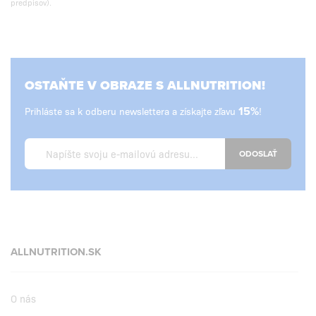
predpisov).
OSTAŇTE V OBRAZE S ALLNUTRITION!
Prihláste sa k odberu newslettera a získajte zľavu
15%
!
ODOSLAŤ
ALLNUTRITION.SK
O nás