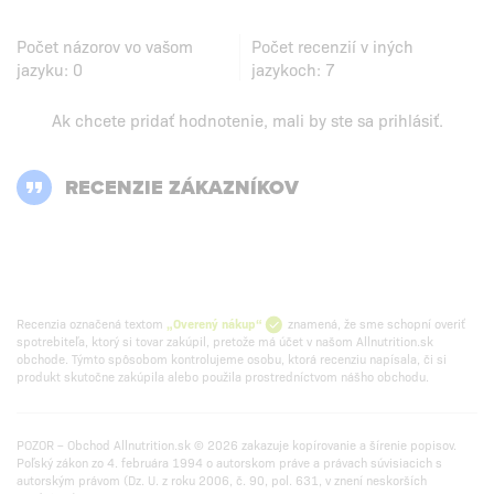
Počet názorov vo vašom
Počet recenzií v iných
jazyku:
0
jazykoch:
7
Ak chcete pridať hodnotenie, mali by ste
sa prihlásiť
.
RECENZIE ZÁKAZNÍKOV
Recenzia označená textom
„Overený nákup“
znamená, že sme schopní overiť
spotrebiteľa, ktorý si tovar zakúpil, pretože má účet v našom Allnutrition.sk
obchode. Týmto spôsobom kontrolujeme osobu, ktorá recenziu napísala, či si
produkt skutočne zakúpila alebo použila prostredníctvom nášho obchodu.
POZOR – Obchod Allnutrition.sk © 2026 zakazuje kopírovanie a šírenie popisov.
Poľský zákon zo 4. februára 1994 o autorskom práve a právach súvisiacich s
autorským právom (Dz. U. z roku 2006, č. 90, pol. 631, v znení neskorších