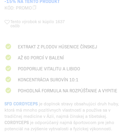
-15% NA TENTO PRODUKT
KÓD:
PROMO
Tento výrobok si kúpilo 1637
osôb
EXTRAKT Z PLODOV HÚSENICE ČÍNSKEJ
AŽ 60 PORCIÍ V BALENÍ
PODPORUJE VITALITU A LIBIDO
KONCENTRÁCIA SUROVÍN 10:1
POHODLNÁ FORMULA NA ROZPÚŠŤANIE A VYPITIE
SFD CORDYCEPS
je doplnok stravy obsahujúci druh huby,
ktorá má mnoho pozitívnych vlastností a používa sa v
tradičnej medicíne v Ázii, najmä čínskej a tibetskej.
CORDYCEPS
je odporúčaný najmä športovcom pre jeho
potenciál na zvýšenie vytrvalosti a fyzickej výkonnosti.