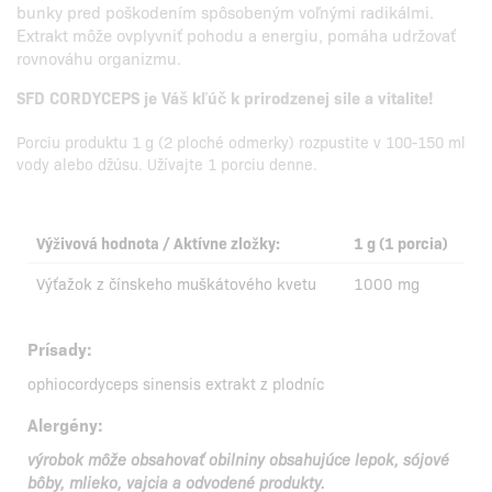
bunky pred poškodením spôsobeným voľnými radikálmi.
Extrakt môže ovplyvniť pohodu a energiu, pomáha udržovať
rovnováhu organizmu.
SFD CORDYCEPS je Váš kľúč k prirodzenej sile a vitalite!
Porciu produktu 1 g (2 ploché odmerky) rozpustite v 100-150 ml
vody alebo džúsu. Užívajte 1 porciu denne.
Výživová hodnota / Aktívne zložky:
1 g (1 porcia)
Výťažok z čínskeho muškátového kvetu
1000 mg
Prísady:
ophiocordyceps sinensis extrakt z plodníc
Alergény:
výrobok môže obsahovať obilniny obsahujúce lepok, sójové
bôby, mlieko, vajcia a odvodené produkty.