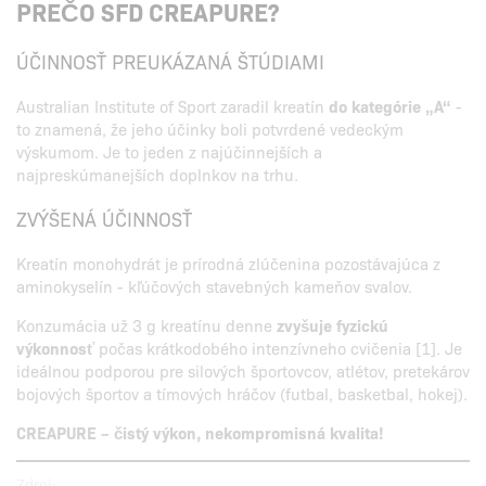
PREČO SFD CREAPURE?
ÚČINNOSŤ PREUKÁZANÁ ŠTÚDIAMI
Australian Institute of Sport zaradil kreatín
do kategórie „A“
-
to znamená, že jeho účinky boli potvrdené vedeckým
výskumom. Je to jeden z najúčinnejších a
najpreskúmanejších doplnkov na trhu.
ZVÝŠENÁ ÚČINNOSŤ
Kreatín monohydrát je prírodná zlúčenina pozostávajúca z
aminokyselín - kľúčových stavebných kameňov svalov.
Konzumácia už 3 g kreatínu denne
zvyšuje fyzickú
výkonnosť
počas krátkodobého intenzívneho cvičenia [1]. Je
ideálnou podporou pre silových športovcov, atlétov, pretekárov
bojových športov a tímových hráčov (futbal, basketbal, hokej).
CREAPURE – čistý výkon, nekompromisná kvalita!
Zdroj: