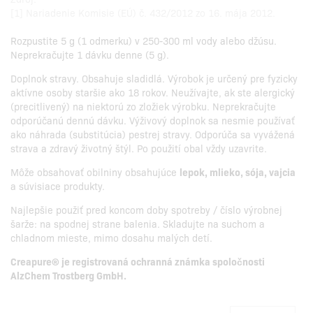
[1] Nariadenie Komisie (EÚ) č. 432/2012 zo 16. mája 2012.
Rozpustite 5 g (1 odmerku) v 250-300 ml vody alebo džúsu.
Neprekračujte 1 dávku denne (5 g).
Doplnok stravy. Obsahuje sladidlá. Výrobok je určený pre fyzicky
aktívne osoby staršie ako 18 rokov. Neužívajte, ak ste alergický
(precitlivený) na niektorú zo zložiek výrobku. Neprekračujte
odporúčanú dennú dávku. Výživový doplnok sa nesmie používať
ako náhrada (substitúcia) pestrej stravy. Odporúča sa vyvážená
strava a zdravý životný štýl. Po použití obal vždy uzavrite.
Môže obsahovať obilniny obsahujúce
lepok, mlieko, sója, vajcia
a súvisiace produkty.
Najlepšie použiť pred koncom doby spotreby / číslo výrobnej
šarže: na spodnej strane balenia. Skladujte na suchom a
chladnom mieste, mimo dosahu malých detí.
Creapure® je registrovaná ochranná známka spoločnosti
AlzChem Trostberg GmbH.