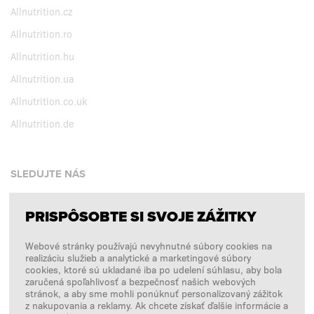
Allnutrition.cz
Allnutrition.ro
Allnutrition.hu
Allnutrition.ua
Allnutrition.co.uk
Allnutrition.de
SLEDUJTE NÁS
PRISPÔSOBTE SI SVOJE ZÁŽITKY
Facebook
Webové stránky používajú nevyhnutné súbory cookies na
Instagram
realizáciu služieb a analytické a marketingové súbory
Copyright © 2026
SFD S. A.
cookies, ktoré sú ukladané iba po udelení súhlasu, aby bola
zaručená spoľahlivosť a bezpečnosť našich webových
stránok, a aby sme mohli ponúknuť personalizovaný zážitok
z nakupovania a reklamy. Ak chcete získať ďalšie informácie a