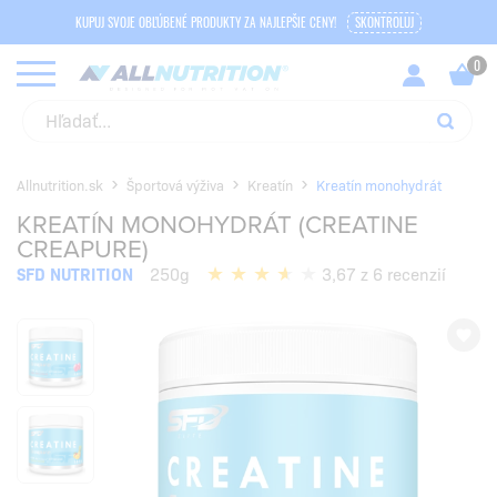
KUPUJ SVOJE OBĽÚBENÉ PRODUKTY ZA NAJLEPŠIE CENY!
SKONTROLUJ
Allnutrition.sk
Športová výživa
Kreatín
Kreatín monohydrát
KREATÍN MONOHYDRÁT (CREATINE
CREAPURE)
SFD NUTRITION
250g
3,67 z 6 recenzií