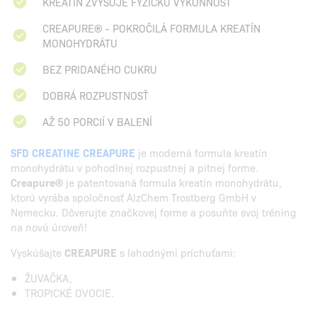
KREATÍN ZVYŠUJE FYZICKÚ VÝKONNOSŤ
CREAPURE® - POKROČILÁ FORMULA KREATÍN
MONOHYDRÁTU
BEZ PRIDANÉHO CUKRU
DOBRÁ ROZPUSTNOSŤ
AŽ 50 PORCIÍ V BALENÍ
SFD CREATINE CREAPURE
je moderná formula kreatín
monohydrátu v pohodlnej rozpustnej a pitnej forme.
Creapure®
je patentovaná formula kreatín monohydrátu,
ktorú vyrába spoločnosť AlzChem Trostberg GmbH v
Nemecku. Dôverujte značkovej forme a posuňte svoj tréning
na novú úroveň!
Vyskúšajte
CREAPURE
s lahodnými príchuťami:
ŽUVAČKA,
TROPICKÉ OVOCIE.