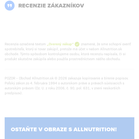
RECENZIE ZÁKAZNÍKOV
Recenzia označená textom
„Overený nákup“
znamená, že sme schopní overiť
spotrebiteľa, ktorý si tovar zakúpil, pretože má účet v našom Allnutrition.sk
obchode. Týmto spôsobom kontrolujeme osobu, ktorá recenziu napísala, či si
produkt skutočne zakúpila alebo použila prostredníctvom nášho obchodu.
POZOR – Obchod Allnutrition.sk © 2026 zakazuje kopírovanie a šírenie popisov.
Poľský zákon zo 4. februára 1994 o autorskom práve a právach súvisiacich s
autorským právom (Dz. U. z roku 2006, č. 90, pol. 631, v znení neskorších
predpisov).
OSTAŇTE V OBRAZE S ALLNUTRITION!