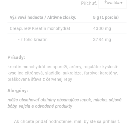
Příchuť:
Výživová hodnota / Aktívne zložky:
5 g (1 porcia)
Creapure® Kreatín monohydrát
4300 mg
- z toho kreatín
3784 mg
Prísady:
kreatín monohydrát creapure®, arómy, regulátor kyslosti:
kyselina citrónová, sladidlo: sukralóza, farbivo: karotény,
práškovaná šťava z červenej repy
Alergény:
môže obsahovať obilniny obsahujúce lepok, mlieko, sójové
bôby, vajcia a odvodené produkty
Ak chcete pridať hodnotenie, mali by ste
sa prihlásiť
.