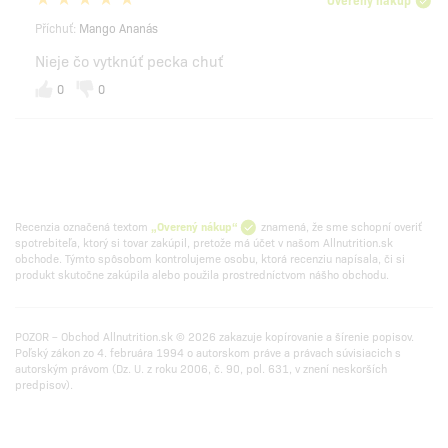
Příchuť:
Mango Ananás
Nieje čo vytknúť pecka chuť
0
0
Recenzia označená textom
„Overený nákup“
znamená, že sme schopní overiť
spotrebiteľa, ktorý si tovar zakúpil, pretože má účet v našom Allnutrition.sk
obchode. Týmto spôsobom kontrolujeme osobu, ktorá recenziu napísala, či si
produkt skutočne zakúpila alebo použila prostredníctvom nášho obchodu.
POZOR – Obchod Allnutrition.sk © 2026 zakazuje kopírovanie a šírenie popisov.
Poľský zákon zo 4. februára 1994 o autorskom práve a právach súvisiacich s
autorským právom (Dz. U. z roku 2006, č. 90, pol. 631, v znení neskorších
predpisov).