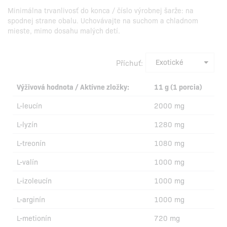
Minimálna trvanlivosť do konca / číslo výrobnej šarže: na
spodnej strane obalu. Uchovávajte na suchom a chladnom
mieste, mimo dosahu malých detí.
Příchuť:
Výživová hodnota / Aktívne zložky:
11 g (1 porcia)
L-leucín
2000 mg
L-lyzín
1280 mg
L-treonín
1080 mg
L-valín
1000 mg
L-izoleucín
1000 mg
L-arginín
1000 mg
L-metionín
720 mg