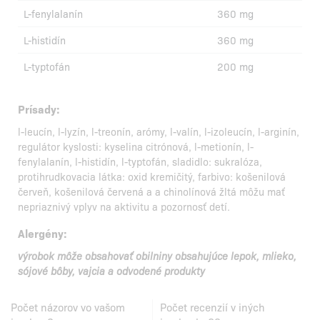
L-fenylalanín
360 mg
L-histidín
360 mg
L-typtofán
200 mg
Prísady:
l-leucín, l-lyzín, l-treonín, arómy, l-valín, l-izoleucín, l-arginín,
regulátor kyslosti: kyselina citrónová, l-metionín, l-
fenylalanín, l-histidín, l-typtofán, sladidlo: sukralóza,
protihrudkovacia látka: oxid kremičitý, farbivo: košenilová
červeň, košenilová červená a a chinolínová žltá môžu mať
nepriaznivý vplyv na aktivitu a pozornosť detí.
Alergény:
výrobok môže obsahovať obilniny obsahujúce lepok, mlieko,
sójové bôby, vajcia a odvodené produkty
Počet názorov vo vašom
Počet recenzií v iných