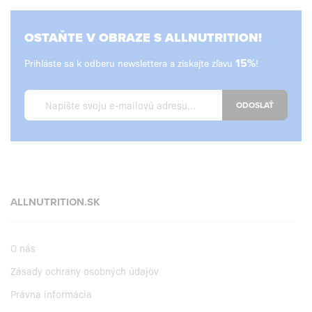
OSTAŇTE V OBRAZE S ALLNUTRITION!
Prihláste sa k odberu newslettera a získajte zľavu
15%
!
ODOSLAŤ
ALLNUTRITION.SK
O nás
Zásady ochrany osobných údajov
Právna informácia