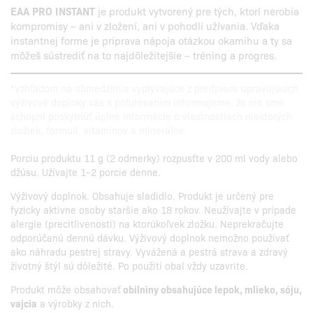
EAA PRO INSTANT
je produkt vytvorený pre tých, ktorí nerobia
kompromisy – ani v zložení, ani v pohodlí užívania. Vďaka
instantnej forme je príprava nápoja otázkou okamihu a ty sa
môžeš sústrediť na to najdôležitejšie – tréning a progres.
*Vzhľadom na obmedzenia vyplývajúce z predpisov upravujúcich
výživové doplnky vás s poľutovaním informujeme, že nie sme
schopní poskytnúť úplné informácie o vlastnostiach niektorých
zložiek, formulí, vitamínov a minerálov.
Porciu produktu 11 g (2 odmerky) rozpusťte v 200 ml vody alebo
džúsu. Užívajte 1–2 porcie denne.
Výživový doplnok. Obsahuje sladidlo. Produkt je určený pre
fyzicky aktívne osoby staršie ako 18 rokov. Neužívajte v prípade
alergie (precitlivenosti) na ktorúkoľvek zložku. Neprekračujte
odporúčanú dennú dávku. Výživový doplnok nemožno používať
ako náhradu pestrej stravy. Vyvážená a pestrá strava a zdravý
životný štýl sú dôležité. Po použití obal vždy uzavrite.
Produkt môže obsahovať
obilniny obsahujúce lepok, mlieko, sóju,
vajcia
a výrobky z nich.