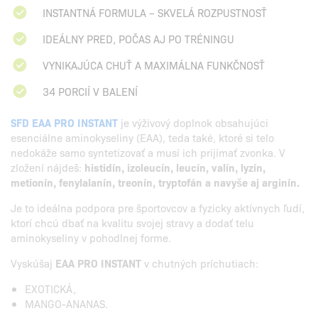
INSTANTNÁ FORMULA – SKVELÁ ROZPUSTNOSŤ
IDEÁLNY PRED, POČAS AJ PO TRÉNINGU
VYNIKAJÚCA CHUŤ A MAXIMÁLNA FUNKČNOSŤ
34 PORCIÍ V BALENÍ
SFD EAA PRO INSTANT
je výživový doplnok obsahujúci
esenciálne aminokyseliny (EAA), teda také, ktoré si telo
nedokáže samo syntetizovať a musí ich prijímať zvonka. V
zložení nájdeš:
histidín, izoleucín, leucín, valín, lyzín,
metionín, fenylalanín, treonín, tryptofán a navyše aj arginín.
Je to ideálna podpora pre športovcov a fyzicky aktívnych ľudí,
ktorí chcú dbať na kvalitu svojej stravy a dodať telu
aminokyseliny v pohodlnej forme.
Vyskúšaj
EAA PRO INSTANT
v chutných príchutiach:
EXOTICKÁ,
MANGO-ANANAS.