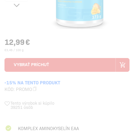
12,99
€
€3,46 / 100 g
-15% NA TENTO PRODUKT
KÓD:
PROMO
Tento výrobok si kúpilo
39251 osôb
KOMPLEX AMINOKYSELÍN EAA