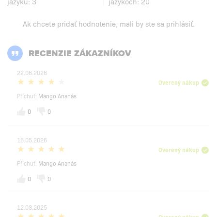
jazyku:
3
jazykoch:
20
Ak chcete pridať hodnotenie, mali by ste
sa prihlásiť
.
RECENZIE ZÁKAZNÍKOV
22.06.2026
Overený nákup
Příchuť:
Mango Ananás
0
0
16.05.2026
Overený nákup
Příchuť:
Mango Ananás
0
0
12.03.2025
Overený nákup