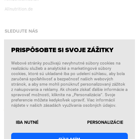
Allnutrition.de
SLEDUJTE NÁS
PRISPÔSOBTE SI SVOJE ZÁŽITKY
Facebook
Webové stránky používajú nevyhnutné súbory cookies na
Instagram
realizáciu služieb a analytické a marketingové súbory
Copyright © 2026
SFD S. A.
cookies, ktoré sú ukladané iba po udelení súhlasu, aby bola
zaručená spoľahlivosť a bezpečnosť našich webových
stránok, a aby sme mohli ponúknuť personalizovaný zážitok
z nakupovania a reklamy. Ak chcete získať ďalšie informácie a
spravovať možnosti, kliknite na „Personalizácia“. Svoje
PLATBY SPRACÚVA
preferencie môžete kedykoľvek upraviť. Viac informácií
nájdete v našich zásadách využívania osobných údajov.
IBA NUTNÉ
PERSONALIZÁCIE