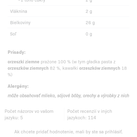
Vláknina
2 g
Bielkoviny
26 g
Soľ
0 g
Prísady:
orzeszki ziemne
prażone 100 % (w tym gładka pasta z
orzeszków ziemnych
82 %, kawałki
orzeszków ziemnych
18
%)
Alergény:
môže obsahovať mlieko, sójové bôby, orechy a výrobky z nich
Počet názorov vo vašom
Počet recenzií v iných
jazyku:
5
jazykoch:
114
Ak chcete pridať hodnotenie, mali by ste
sa prihlásiť
.