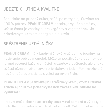
JEDZTE CHUTNE A KVALITNE
Zabudnite na pridaný cukor, soľ či palmový olej! Stavíme na
100 % prírody.
PEANUT CREAM
obsahuje výlučne arašidy,
vďaka čomu je vhodný aj pre vegánov a vegetariánov. Je
prirodzeným zdrojom energie a bielkovín.
SPÉSTRENIE JEDÁLNIČKA
PEANUT CREAM
má v kuchyni široké využitie – je ideálny na
natieranie pečiva a omelet. Môže sa používať ako doplnok do
rannej ovsenej kaše, domácich dezertov a sušienok, ale aj ako
súčasť rôznych pikantných orientálnych jedál. Pokrmy získajú
novú chuť a obohatia sa o zdroj cenných živín.
PEANUT CREAM je vynikajúci arašidový krém, ktorý si získal
srdcia aj chuťové poháriky našich zákazníkov. Musíte ho
vyskúšať!
Produkt môže obsahovať
orechy
,
sezamové
semená a výrobky z
nich. Bez pridaného cukru. Nízky obsah soli. Cukor a soľ uvedené