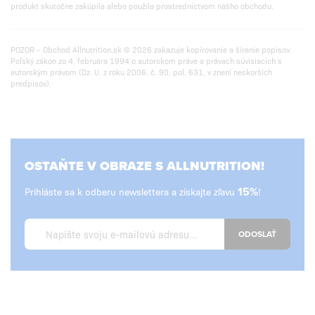
produkt skutočne zakúpila alebo použila prostredníctvom nášho obchodu.
POZOR – Obchod Allnutrition.sk © 2026 zakazuje kopírovanie a šírenie popisov.
Poľský zákon zo 4. februára 1994 o autorskom práve a právach súvisiacich s
autorským právom (Dz. U. z roku 2006, č. 90, pol. 631, v znení neskorších
predpisov).
OSTAŇTE V OBRAZE S ALLNUTRITION!
Prihláste sa k odberu newslettera a získajte zľavu
15%
!
ODOSLAŤ