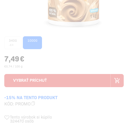
340G
1000G
-€4
7,49
€
€0,74 / 100 g
-15% NA TENTO PRODUKT
KÓD:
PROMO
Tento výrobok si kúpilo
324470 osôb