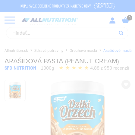
KUPUJ SVOJE OBĽÚBENÉ PRODUKTY ZA NAJLEPŠIE CENY!
SKONTROLUJ
Allnutrition.sk
Zdravé potraviny
Orechové maslá
Arašidové maslá
ARAŠIDOVÁ PASTA (PEANUT CREAM)
SFD NUTRITION
1000g
4,88 z 950 recenzií