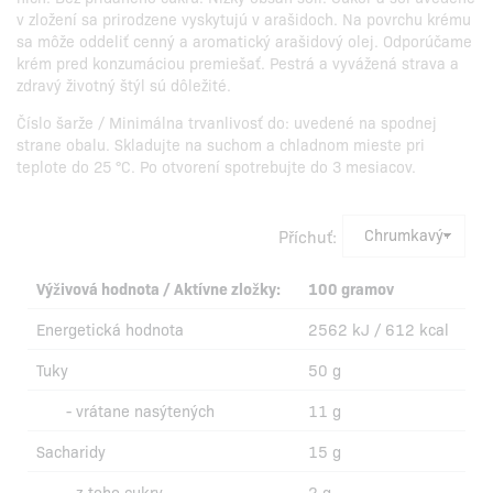
v zložení sa prirodzene vyskytujú v arašidoch. Na povrchu krému
sa môže oddeliť cenný a aromatický arašidový olej. Odporúčame
krém pred konzumáciou premiešať. Pestrá a vyvážená strava a
zdravý životný štýl sú dôležité.
Číslo šarže / Minimálna trvanlivosť do: uvedené na spodnej
strane obalu. Skladujte na suchom a chladnom mieste pri
teplote do 25 °C. Po otvorení spotrebujte do 3 mesiacov.
Příchuť:
Výživová hodnota / Aktívne zložky:
100 gramov
Energetická hodnota
2562 kJ / 612 kcal
Tuky
50 g
- vrátane nasýtených
11 g
Sacharidy
15 g
- z toho cukry
2 g