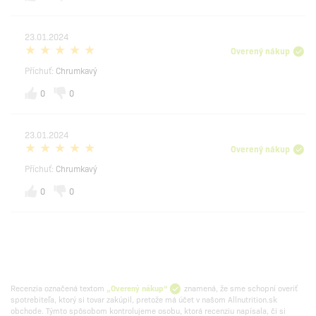
23.01.2024
Overený nákup
Příchuť:
Chrumkavý
0
0
23.01.2024
Overený nákup
Příchuť:
Chrumkavý
0
0
Recenzia označená textom
„Overený nákup“
znamená, že sme schopní overiť
spotrebiteľa, ktorý si tovar zakúpil, pretože má účet v našom Allnutrition.sk
obchode. Týmto spôsobom kontrolujeme osobu, ktorá recenziu napísala, či si