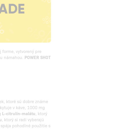
 forme, vytvorený pre
vnou námahou.
POWER SHOT
ek, ktoré sú dobre známe
skytuje v káve, 1000 mg
L-citrulín-malátu
, ktorý
u
, ktorý si radi vyberajú
á spája pohodlné použitie s