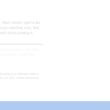
tačí otvoriť, vypiť a ste
bo po náročnej noci. Bez
ečí rýchly prístup k
plnky stravy, s ľútosťou
astnostiach niektorých
ský zákon zo 4. februára 1994 o
0, pol. 631, v znení neskorších