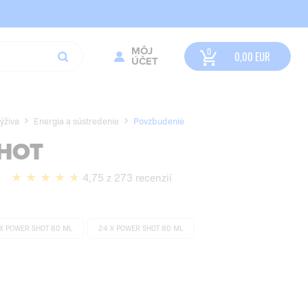
MÔJ
0,00
EUR
ÚČET
ýživa
Energia a sústredenie
Povzbudenie
HOT
l
4,75 z 273 recenzií
 X POWER SHOT 80 ML
24 X POWER SHOT 80 ML