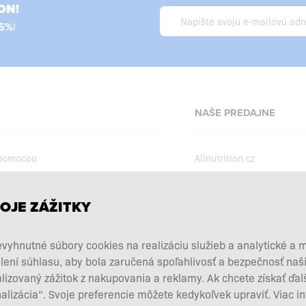
ON!
5%
!
NAŠE PREDAJNE
 pomocou
Allnutrition.cz
Allnutrition.ro
Allnutrition.hu
podmienky
OJE ZÁŽITKY
Allnutrition.ua
kcie
vyhnutné súbory cookies na realizáciu služieb a analytické a 
Allnutrition.co.uk
vových doplnkov
lení súhlasu, aby bola zaručená spoľahlivosť a bezpečnosť na
Allnutrition.de
 a vrátenie tovaru
zovaný zážitok z nakupovania a reklamy. Ak chcete získať ďal
d zmluvy tu
nalizácia“. Svoje preferencie môžete kedykoľvek upraviť. Viac i