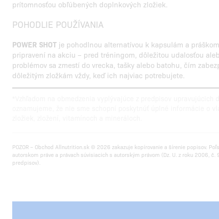
prítomnosťou obľúbených doplnkových zložiek.
POHODLIE POUŽÍVANIA
POWER SHOT
je pohodlnou alternatívou k kapsulám a práškom. S
pripravení na akciu – pred tréningom, dôležitou udalosťou ale
problémov sa zmestí do vrecka, tašky alebo batohu, čím zabezp
dôležitým zložkám vždy, keď ich najviac potrebujete.
*Vzhľadom na obmedzenia vyplývajúce z predpisov upravujúcich do
oznamujeme, že nie sme schopní poskytnúť úplné informácie o vl
zložiek, zložení, vitamínoch a mineráloch.
POZOR – Obchod Allnutrition.sk © 2026 zakazuje kopírovanie a šírenie popisov. Poľ
autorskom práve a právach súvisiacich s autorským právom (Dz. U. z roku 2006, č. 9
predpisov).