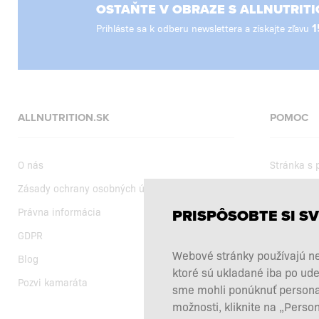
OSTAŇTE V OBRAZE S ALLNUTRITI
Prihláste sa k odberu newslettera a získajte zľavu
1
ALLNUTRITION.SK
POMOC
O nás
Stránka s
Zásady ochrany osobných údajov
Dodanie
Právna informácia
Nákupné 
PRISPÔSOBTE SI SV
GDPR
Aktuálne a
Webové stránky používajú ne
Blog
Výber výži
ktoré sú ukladané iba po ude
Pozvi kamaráta
Reklamácie
sme mohli ponúknuť personali
Odstúpiť o
možnosti, kliknite na „Perso