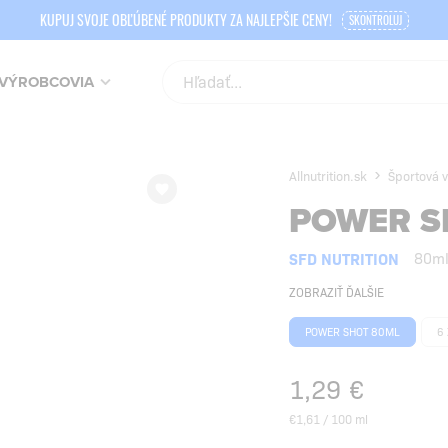
KUPUJ SVOJE OBĽÚBENÉ PRODUKTY ZA NAJLEPŠIE CENY!
SKONTROLUJ
VÝROBCOVIA
Allnutrition.sk
Športová v
POWER S
SFD NUTRITION
80m
ZOBRAZIŤ ĎALŠIE
POWER SHOT 80ML
6
1,29
€
€1,61 / 100 ml