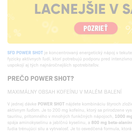
SFD POWER SHOT
je koncentrovaný energetický nápoj v tekutej
fyzicky aktívnych ľudí, ktorí potrebujú podporu pred intenzí
uspokojí aj tých najnáročnejších spotrebiteľov.
PREČO POWER SHOT?
MAXIMÁLNY OBSAH KOFEÍNU V MALÉM BALENÍ
V jednej dávke
POWER SHOT
nájdete kombináciu štyroch zloži
aktívnym ľuďom. Je to 200 mg kofeínu, ktorý sa prirodzene vy
taurínu, prítomného v mnohých funkčných nápojoch,
1000 mg 
spája aminokyselinu a jablčnú kyselinu, a
800 mg beta-alanín
ľudia trénujúci silu a vytrvalosť. Je to osvedčená formula, ktor