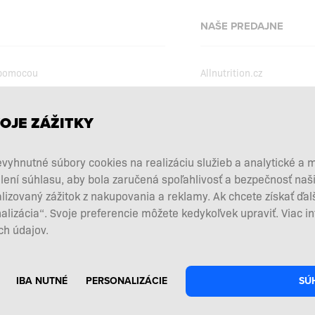
NAŠE PREDAJNE
 pomocou
Allnutrition.cz
Allnutrition.ro
Allnutrition.hu
podmienky
OJE ZÁŽITKY
Allnutrition.ua
kcie
vyhnutné súbory cookies na realizáciu služieb a analytické a 
Allnutrition.co.uk
vových doplnkov
lení súhlasu, aby bola zaručená spoľahlivosť a bezpečnosť na
Allnutrition.de
 a vrátenie tovaru
zovaný zážitok z nakupovania a reklamy. Ak chcete získať ďal
nalizácia“. Svoje preferencie môžete kedykoľvek upraviť. Viac i
d zmluvy tu
h údajov.
IBA NUTNÉ
PERSONALIZÁCIE
SÚ