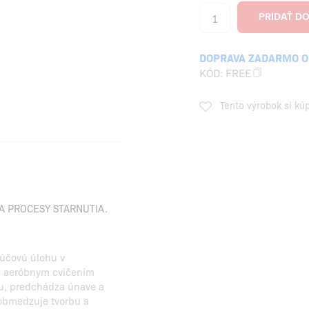
DOPRAVA ZADARMO OD
KÓD:
FREE
Tento výrobok si kú
 PROCESY STARNUTIA.
ľúčovú úlohu v
ed aeróbnym cvičením
mu, predchádza únave a
 obmedzuje tvorbu a