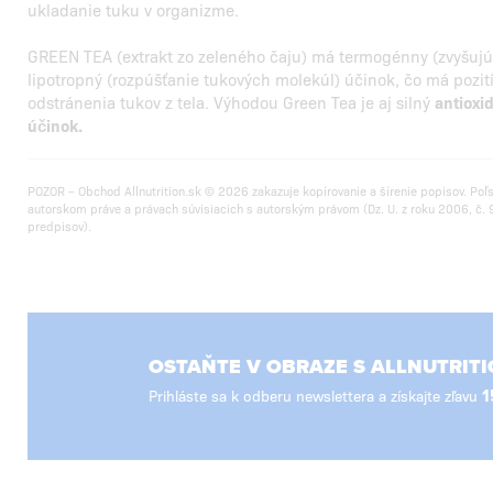
ukladanie tuku v organizme.
GREEN TEA (extrakt zo zeleného čaju) má termogénny (zvyšujúc
lipotropný (rozpúšťanie tukových molekúl) účinok, čo má pozit
odstránenia tukov z tela. Výhodou Green Tea je aj silný
antioxi
účinok.
POZOR – Obchod Allnutrition.sk © 2026 zakazuje kopírovanie a šírenie popisov. Poľ
autorskom práve a právach súvisiacich s autorským právom (Dz. U. z roku 2006, č. 9
predpisov).
OSTAŇTE V OBRAZE S ALLNUTRITI
Prihláste sa k odberu newslettera a získajte zľavu
1