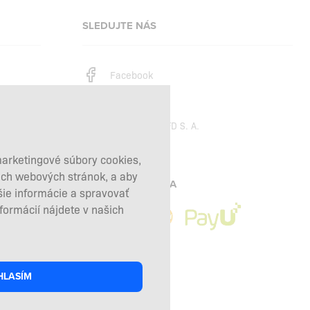
SLEDUJTE NÁS
Facebook
Instagram
Copyright © 2026
SFD S. A.
marketingové súbory cookies,
šich webových stránok, a aby
PLATBY SPRACÚVA
šie informácie a spravovať
nformácií nájdete v našich
HLASÍM