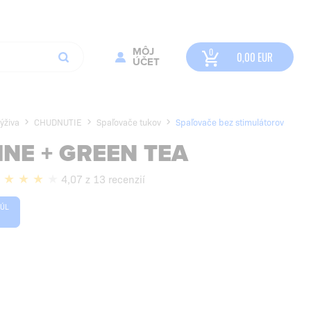
MÔJ
0,00
EUR
ÚČET
ýživa
CHUDNUTIE
Spaľovače tukov
Spaľovače bez stimulátorov
INE + GREEN TEA
4,07 z 13 recenzií
SÚL