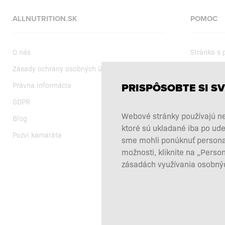
ALLNUTRITION.SK
POMOC
O nás
Stránka s
Zásady ochrany osobných údajov
Dodanie
Právna informácia
Nákupné 
PRISPÔSOBTE SI SV
GDPR
Aktuálne a
Webové stránky používajú ne
Blog
Výber výži
ktoré sú ukladané iba po ude
Pozvi kamaráta
Reklamácie
sme mohli ponúknuť personali
možnosti, kliknite na „Perso
Odstúpiť o
zásadách využívania osobnýc
Kontakty