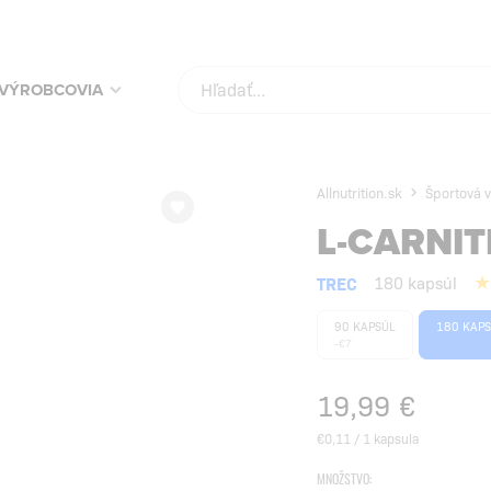
VÝROBCOVIA
Allnutrition.sk
Športová v
L-CARNIT
TREC
180 kapsúl
90 KAPSÚL
180 KAP
-€7
19,99
€
€0,11 / 1 kapsula
MNOŽSTVO: