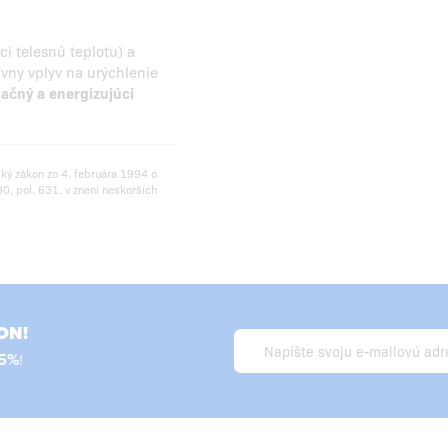
i telesnú teplotu) a
ívny vplyv na urýchlenie
dačný a energizujúci
ský zákon zo 4. februára 1994 o
0, pol. 631, v znení neskorších
ON!
5%
!