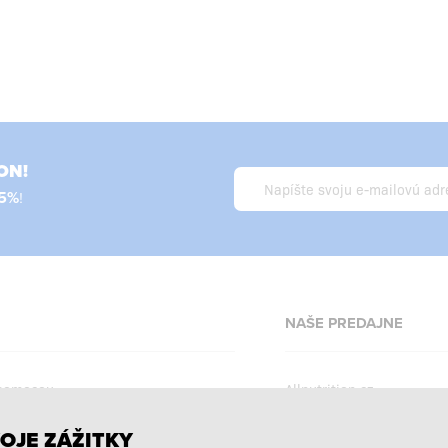
ON!
5%
!
NAŠE PREDAJNE
 pomocou
Allnutrition.cz
Allnutrition.ro
OJE ZÁŽITKY