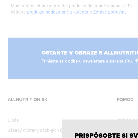
Momentálne si prezeráte iba produkty dostupné v ponuke. Tu
nájdete
produkty nedostupné z kategórie Zdravé potraviny
.
OSTAŇTE V OBRAZE S ALLNUTRITI
Prihláste sa k odberu newslettera a získajte zľavu
1
ALLNUTRITION.SK
POMOC
O nás
Stránka s
Zásady ochrany osobných údajov
Dodanie
PRISPÔSOBTE SI SV