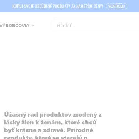
KUPUJ SVOJE OBĽÚBENÉ PRODUKTY ZA NAJLEPŠIE CENY!
SKONTROLUJ
VÝROBCOVIA
Úžasný rad produktov zrodený z
lásky žien k ženám, ktoré chcú
byť krásne a zdravé. Prírodné
produkty, ktoré sa starajú o