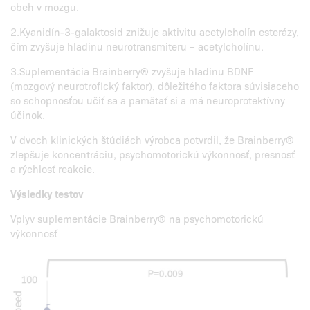
obeh v mozgu.
2.Kyanidín-3-galaktosid znižuje aktivitu acetylcholín esterázy,
čím zvyšuje hladinu neurotransmiteru – acetylcholínu.
3.Suplementácia Brainberry® zvyšuje hladinu BDNF
(mozgový neurotrofický faktor), dôležitého faktora súvisiaceho
so schopnosťou učiť sa a pamätať si a má neuroprotektívny
účinok.
V dvoch klinických štúdiách výrobca potvrdil, že Brainberry®
zlepšuje koncentráciu, psychomotorickú výkonnosť, presnosť
a rýchlosť reakcie.
Výsledky testov
Vplyv suplementácie Brainberry® na psychomotorickú
výkonnosť