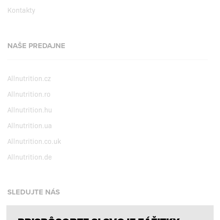
Kontakty
NAŠE PREDAJNE
Allnutrition.cz
Allnutrition.ro
Allnutrition.hu
Allnutrition.ua
Allnutrition.co.uk
Allnutrition.de
SLEDUJTE NÁS