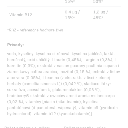
15%*
50%*
0,4 µg /
1,2 µg /
Vitamín B12
15%*
48%*
*RHŽ - referenčná hodnota živín
Prísady:
voda, kyseliny: kyselina citrónová, kyselina jablčná, laktát
horečnatý, oxid uhličitý, l-taurín (0,45%), l-arginín (0,3%), l-
karnitín (0,3%), ekstrakt z nasion guarany paullinia cupana i
ziaren kawy coffea arabica, inozitol (0,15 %), extrakt z listov
aloe vera (0,05%), l-teanina (z ekstraktu z lisci zielonej
herbaty (camellia sinensis l.)) (0,042 %), sladiace látky:
sukralóza, acesulfam k, glukuronolakton (0,03 %),
brainberry® ekstrakt z owoców aronii aronia melanocarpa
(0,02 %), vitamíny [niacín (nikotínamid), kyselina
pantoténová (d-pantotenát vápenatý), vitamín b6 (pyridoxín
hydrochlorid), vitamín b12 (kyanokobalamín)]
Počet názorov vo vašom
Počet recenzií v iných