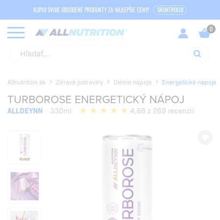
KUPUJ SVOJE OBĽÚBENÉ PRODUKTY ZA NAJLEPŠIE CENY!
SKONTROLUJ
Allnutrition.sk
Zdravé potraviny
Diétne nápoje
Energetické nápoje
TURBOROSE ENERGETICKÝ NÁPOJ
ALLDEYNN
330ml
4,88 z 269 recenzií