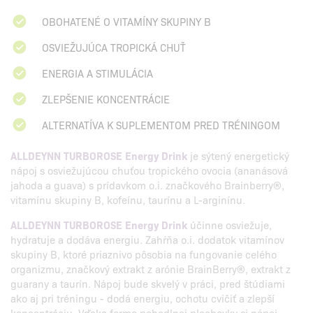
OBOHATENÉ O VITAMÍNY SKUPINY B
OSVIEŽUJÚCA TROPICKÁ CHUŤ
ENERGIA A STIMULÁCIA
ZLEPŠENIE KONCENTRÁCIE
ALTERNATÍVA K SUPLEMENTOM PRED TRÉNINGOM
ALLDEYNN TURBOROSE Energy Drink
je sýtený energetický
nápoj s osviežujúcou chuťou tropického ovocia (ananásová
jahoda a guava) s prídavkom o.i. značkového Brainberry®,
vitamínu skupiny B, kofeínu, taurínu a L-arginínu.
ALLDEYNN TURBOROSE Energy Drink
účinne osviežuje,
hydratuje a dodáva energiu. Zahŕňa o.i. dodatok vitamínov
skupiny B, ktoré priaznivo pôsobia na fungovanie celého
organizmu, značkový extrakt z arónie BrainBerry®, extrakt z
guarany a taurín. Nápoj bude skvelý v práci, pred štúdiami
ako aj pri tréningu - dodá energiu, ochotu cvičiť a zlepší
koncentráciu. Vďaka forme pohodlnej plechovky si nápoj