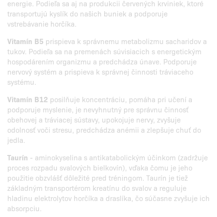
energie. Podieľa sa aj na produkcii červených krviniek, ktoré
transportujú kyslík do našich buniek a podporuje
vstrebávanie horčíka.
Vitamín B5
prispieva k správnemu metabolizmu sacharidov a
tukov. Podieľa sa na premenách súvisiacich s energetickým
hospodárením organizmu a predchádza únave. Podporuje
nervový systém a prispieva k správnej činnosti tráviaceho
systému.
Vitamín B12
posilňuje koncentráciu, pomáha pri učení a
podporuje myslenie, je nevyhnutný pre správnu činnosť
obehovej a tráviacej sústavy, upokojuje nervy, zvyšuje
odolnosť voči stresu, predchádza anémii a zlepšuje chuť do
jedla.
Taurín
- aminokyselina s antikatabolickým účinkom (zadržuje
proces rozpadu svalových bielkovín), vďaka čomu je jeho
použitie obzvlášť dôležité pred tréningom. Taurín je tiež
základným transportérom kreatínu do svalov a reguluje
hladinu elektrolytov horčíka a draslíka, čo súčasne zvyšuje ich
absorpciu.