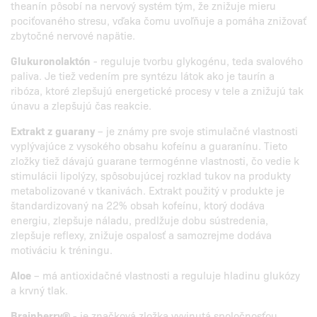
theanín pôsobí na nervový systém tým, že znižuje mieru
pociťovaného stresu, vďaka čomu uvoľňuje a pomáha znižovať
zbytočné nervové napätie.
Glukuronolaktón
- reguluje tvorbu glykogénu, teda svalového
paliva. Je tiež vedením pre syntézu látok ako je taurín a
ribóza, ktoré zlepšujú energetické procesy v tele a znižujú tak
únavu a zlepšujú čas reakcie.
Extrakt z guarany
– je známy pre svoje stimulačné vlastnosti
vyplývajúce z vysokého obsahu kofeínu a guaranínu. Tieto
zložky tiež dávajú guarane termogénne vlastnosti, čo vedie k
stimulácii lipolýzy, spôsobujúcej rozklad tukov na produkty
metabolizované v tkanivách. Extrakt použitý v produkte je
štandardizovaný na 22% obsah kofeínu, ktorý dodáva
energiu, zlepšuje náladu, predlžuje dobu sústredenia,
zlepšuje reflexy, znižuje ospalosť a samozrejme dodáva
motiváciu k tréningu.
Aloe
– má antioxidačné vlastnosti a reguluje hladinu glukózy
a krvný tlak.
Brainberry®
- je značková zložka vyvinutá spoločnosťou