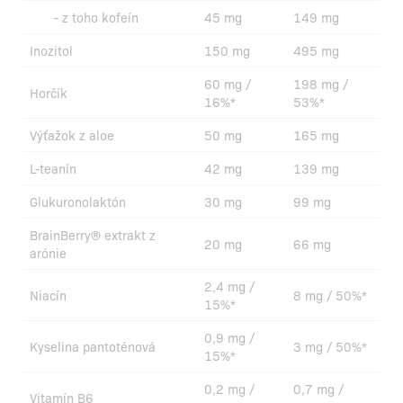
- z toho kofeín
45 mg
149 mg
Inozitol
150 mg
495 mg
60 mg /
198 mg /
Horčík
16%*
53%*
Výťažok z aloe
50 mg
165 mg
L-teanín
42 mg
139 mg
Glukuronolaktón
30 mg
99 mg
BrainBerry® extrakt z
20 mg
66 mg
arónie
2,4 mg /
Niacín
8 mg / 50%*
15%*
0,9 mg /
Kyselina pantoténová
3 mg / 50%*
15%*
0,2 mg /
0,7 mg /
Vitamín B6