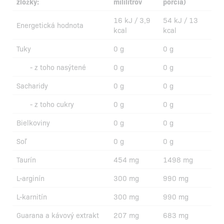
zložky:
mililitrov
porcia)
16 kJ / 3,9
54 kJ / 13
Energetická hodnota
kcal
kcal
Tuky
0 g
0 g
- z toho nasýtené
0 g
0 g
Sacharidy
0 g
0 g
- z toho cukry
0 g
0 g
Bielkoviny
0 g
0 g
Soľ
0 g
0 g
Taurín
454 mg
1498 mg
L-arginín
300 mg
990 mg
L-karnitín
300 mg
990 mg
Guarana a kávový extrakt
207 mg
683 mg