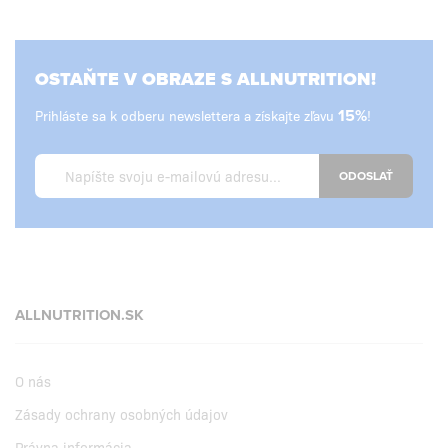
OSTAŇTE V OBRAZE S ALLNUTRITION!
Prihláste sa k odberu newslettera a získajte zľavu
15%
!
ODOSLAŤ
ALLNUTRITION.SK
O nás
Zásady ochrany osobných údajov
Právna informácia