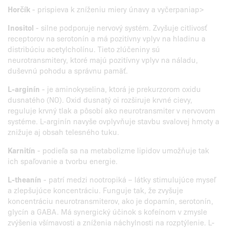
Horčík
- prispieva k zníženiu miery únavy a vyčerpaniap>
Inositol
- silne podporuje nervový systém. Zvyšuje citlivosť
receptorov na serotonín a má pozitívny vplyv na hladinu a
distribúciu acetylcholínu. Tieto zlúčeniny sú
neurotransmitery, ktoré majú pozitívny vplyv na náladu,
duševnú pohodu a správnu pamäť.
L-arginín
- je aminokyselina, ktorá je prekurzorom oxidu
dusnatého (NO). Oxid dusnatý oi rozširuje krvné cievy,
reguluje krvný tlak a pôsobí ako neurotransmiter v nervovom
systéme. L-arginín navyše ovplyvňuje stavbu svalovej hmoty a
znižuje aj obsah telesného tuku.
Karnitín
- podieľa sa na metabolizme lipidov umožňuje tak
ich spaľovanie a tvorbu energie.
L-theanín
- patrí medzi nootropiká – látky stimulujúce myseľ
a zlepšujúce koncentráciu. Funguje tak, že zvyšuje
koncentráciu neurotransmiterov, ako je dopamín, serotonín,
glycín a GABA. Má synergický účinok s kofeínom v zmysle
zvýšenia všímavosti a zníženia náchylnosti na rozptýlenie. L-