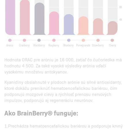
Hodnota ORAC pre aróniu je 16 000, zatiaľ čo čučoriedka má
hodnotu 4 500. Za také vysoké výsledky arónia vďačí
vysokému množstvu antokyanov.
Kyanidiny obsiahnuté v plodoch arónie sú silné antioxidanty,
ktoré dokážu preniknúť hematoencefalickou bariérou, čím
podporujú mozgové cievy a rýchlosť prenosu nervových
impulzov, podporujú aj regeneráciu neurónov.
Ako BrainBerry® funguje:
1.Prechádza hematoencefalickou bariérou a podporuje krvný