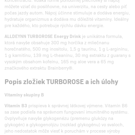
môžete vziať do posilňovne, na univerzitu, na cesty alebo piť
počas jazdy autom. Nápoj účinne stimuluje a dodáva energiu,
hydratuje organizmus a dodáva mu dôležité vitamíny. Ideálny
pre každého, kto potrebuje rýchlu dávku energie.
ALLDEYNN TURBOROSE Energy Drink
je unikátna formula,
ktorá navyše obsahuje 300 mg horčíka z mliečnanu
horečnatého, 500 mg inositolu, 1,5 g taurínu, 1 g L-arginínu,
1 g karnitínu, 139 mg L-theanínu, 30 mg extraktu z guarany s
vysokým obsahom kofeínu, 165 mg aloe vera a 65 mg
značkového extraktu Brainberry®.
Popis zložiek TURBOROSE a ich úlohy
Vitamíny skupiny B
Vitamín B3
prispieva k správnej látkovej výmene. Vitamín B6
sa zase podieľa na správnom fungovaní imunitného systému.
Ovplyvňuje navyše glykogenézu (premenu glukózy na
glykogén) a glykogenolýzu (rozklad glykogénu) vo svaloch,
jeho nedostatok môže viesť k poruchám v procese výroby