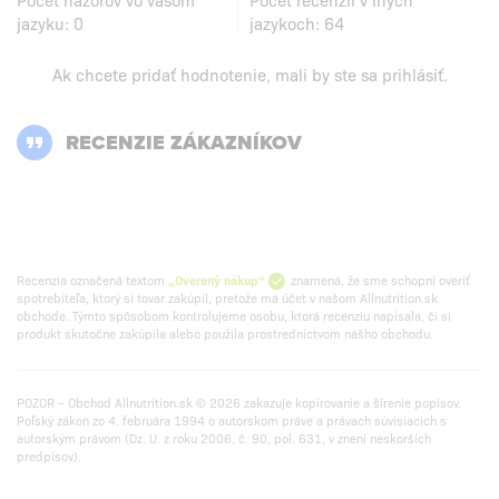
jazyku:
0
jazykoch:
64
Ak chcete pridať hodnotenie, mali by ste
sa prihlásiť
.
RECENZIE ZÁKAZNÍKOV
Recenzia označená textom
„Overený nákup“
znamená, že sme schopní overiť
spotrebiteľa, ktorý si tovar zakúpil, pretože má účet v našom Allnutrition.sk
obchode. Týmto spôsobom kontrolujeme osobu, ktorá recenziu napísala, či si
produkt skutočne zakúpila alebo použila prostredníctvom nášho obchodu.
POZOR – Obchod Allnutrition.sk © 2026 zakazuje kopírovanie a šírenie popisov.
Poľský zákon zo 4. februára 1994 o autorskom práve a právach súvisiacich s
autorským právom (Dz. U. z roku 2006, č. 90, pol. 631, v znení neskorších
predpisov).