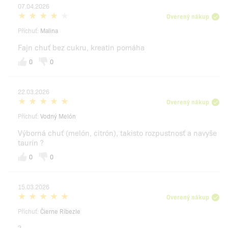
07.04.2026
Overený nákup
Příchuť:
Malina
Fajn chuť bez cukru, kreatin pomáha
0
0
22.03.2026
Overený nákup
Příchuť:
Vodný Melón
Výborná chuť (melón, citrón), takisto rozpustnosť a navyše
taurín ?
0
0
15.03.2026
Overený nákup
Příchuť:
Čierne Ríbezle
?