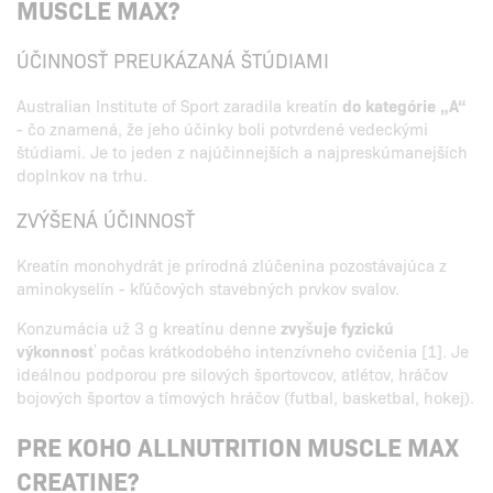
MUSCLE MAX?
ÚČINNOSŤ PREUKÁZANÁ ŠTÚDIAMI
Australian Institute of Sport zaradila kreatín
do kategórie „A“
- čo znamená, že jeho účinky boli potvrdené vedeckými
štúdiami. Je to jeden z najúčinnejších a najpreskúmanejších
doplnkov na trhu.
ZVÝŠENÁ ÚČINNOSŤ
Kreatín monohydrát je prírodná zlúčenina pozostávajúca z
aminokyselín - kľúčových stavebných prvkov svalov.
Konzumácia už 3 g kreatínu denne
zvyšuje fyzickú
výkonnosť
počas krátkodobého intenzívneho cvičenia [1]. Je
ideálnou podporou pre silových športovcov, atlétov, hráčov
bojových športov a tímových hráčov (futbal, basketbal, hokej).
PRE KOHO ALLNUTRITION MUSCLE MAX
CREATINE?