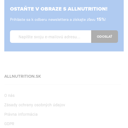
OSTAŇTE V OBRAZE S ALLNUTRITION!
Prihláste sa k odberu newslettera a získajte zľavu
15%
!
ODOSLAŤ
ALLNUTRITION.SK
O nás
Zásady ochrany osobných údajov
Právna informácia
GDPR