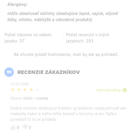
Alergény:
môže obsahovať obilniny obsahujúce lepok, vajcia, sójové
bôby, mlieko, mäkkýše a odvodené produkty
Počet názorov vo vašom
Počet recenzií v iných
jazyku:
37
jazykoch:
191
Ak chcete pridať hodnotenie, mali by ste
sa prihlásiť
.
RECENZIE ZÁKAZNÍKOV
17.07.2026
Overený nákup
Příchuť:
Citrón - Limetka
Dobrý cenovo dostupný kreatín aj balenie rozspustnosť ale
niekedy mám a neho kŕče bolesť v bruchu a wc.Tažko
povedať či to je prísady.
0
0