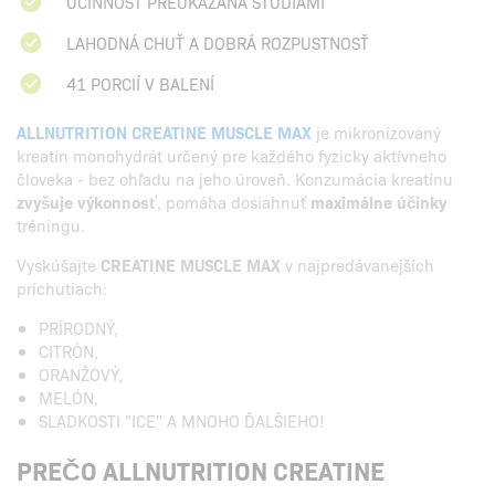
ÚČINNOSŤ PREUKÁZANÁ ŠTÚDIAMI
LAHODNÁ CHUŤ A DOBRÁ ROZPUSTNOSŤ
41 PORCIÍ V BALENÍ
ALLNUTRITION CREATINE MUSCLE MAX
je mikronizovaný
kreatín monohydrát určený pre každého fyzicky aktívneho
človeka - bez ohľadu na jeho úroveň. Konzumácia kreatínu
zvyšuje výkonnosť
, pomáha dosiahnuť
maximálne účinky
tréningu.
Vyskúšajte
CREATINE MUSCLE MAX
v najpredávanejších
príchutiach:
PRÍRODNÝ,
CITRÓN,
ORANŽOVÝ,
MELÓN,
SLADKOSTI "ICE" A MNOHO ĎALŠIEHO!
PREČO ALLNUTRITION CREATINE