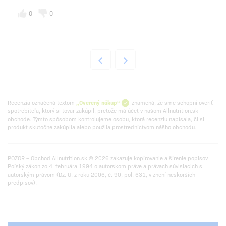
0
0
Recenzia označená textom
„Overený nákup“
znamená, že sme schopní overiť
spotrebiteľa, ktorý si tovar zakúpil, pretože má účet v našom Allnutrition.sk
obchode. Týmto spôsobom kontrolujeme osobu, ktorá recenziu napísala, či si
produkt skutočne zakúpila alebo použila prostredníctvom nášho obchodu.
POZOR – Obchod Allnutrition.sk © 2026 zakazuje kopírovanie a šírenie popisov.
Poľský zákon zo 4. februára 1994 o autorskom práve a právach súvisiacich s
autorským právom (Dz. U. z roku 2006, č. 90, pol. 631, v znení neskorších
predpisov).