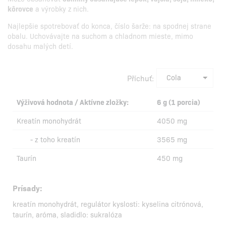
kôrovce
a výrobky z nich.
Najlepšie spotrebovať do konca, číslo šarže: na spodnej strane
obalu. Uchovávajte na suchom a chladnom mieste, mimo
dosahu malých detí.
Příchuť:
Výživová hodnota / Aktívne zložky:
6 g (1 porcia)
Kreatín monohydrát
4050 mg
- z toho kreatín
3565 mg
Taurín
450 mg
Prísady:
kreatín monohydrát, regulátor kyslosti: kyselina citrónová,
taurín, aróma, sladidlo: sukralóza