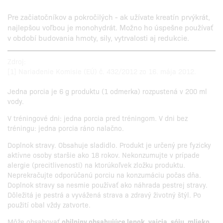
Pre začiatočníkov a pokročilých - ak užívate kreatín prvýkrát,
najlepšou voľbou je monohydrát. Možno ho úspešne používať
v období budovania hmoty, sily, vytrvalosti aj redukcie.
Zdroj:
[1] Nariadenie Komisie (EÚ) č. 432/2012 zo 16. mája 2012.
Jedna porcia je 6 g produktu (1 odmerka) rozpustená v 200 ml
vody.
V tréningové dni: jedna porcia pred tréningom. V dni bez
tréningu: jedna porcia ráno nalačno.
Doplnok stravy. Obsahuje sladidlo. Produkt je určený pre fyzicky
aktívne osoby staršie ako 18 rokov. Nekonzumujte v prípade
alergie (precitlivenosti) na ktorúkoľvek zložku produktu.
Neprekračujte odporúčanú porciu na konzumáciu počas dňa.
Doplnok stravy sa nesmie používať ako náhrada pestrej stravy.
Dôležitá je pestrá a vyvážená strava a zdravý životný štýl. Po
použití obal vždy zatvorte.
Môže obsahovať
obilniny obsahujúce lepok, vajcia, sóju, mlieko,