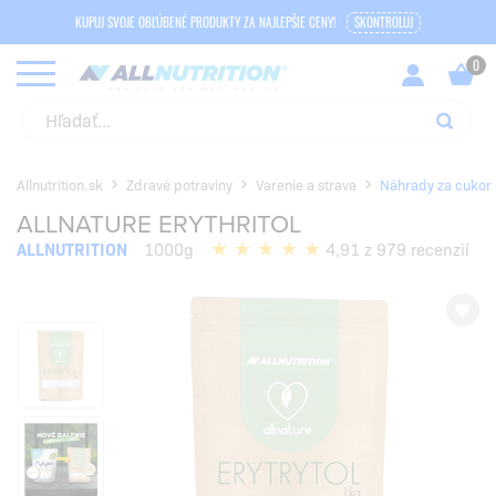
KUPUJ SVOJE OBĽÚBENÉ PRODUKTY ZA NAJLEPŠIE CENY!
SKONTROLUJ
Allnutrition.sk
Zdravé potraviny
Varenie a strava
Náhrady za cukor
ALLNATURE ERYTHRITOL
ALLNUTRITION
1000g
4,91 z 979 recenzií