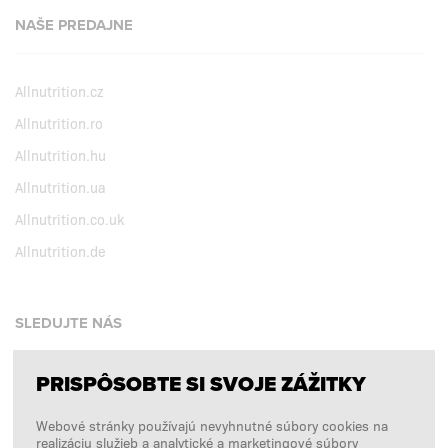
NAŠE PREDAJNE
Allnutrition.cz
Allnutrition.ro
Allnutrition.hu
Allnutrition.ua
Allnutrition.co.uk
Allnutrition.de
SLEDUJTE NÁS
PRISPÔSOBTE SI SVOJE ZÁŽITKY
Facebook
Webové stránky používajú nevyhnutné súbory cookies na
Instagram
realizáciu služieb a analytické a marketingové súbory