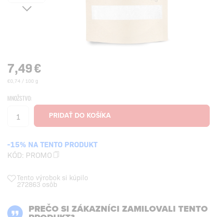
7,49
€
€0,74 / 100 g
MNOŽSTVO:
-15% NA TENTO PRODUKT
KÓD:
PROMO
Tento výrobok si kúpilo
272863 osôb
PREČO SI ZÁKAZNÍCI ZAMILOVALI TENTO