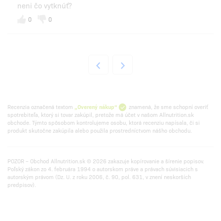
neni čo vytknúť?
0
0
Recenzia označená textom
„Overený nákup“
znamená, že sme schopní overiť
spotrebiteľa, ktorý si tovar zakúpil, pretože má účet v našom Allnutrition.sk
obchode. Týmto spôsobom kontrolujeme osobu, ktorá recenziu napísala, či si
produkt skutočne zakúpila alebo použila prostredníctvom nášho obchodu.
POZOR – Obchod Allnutrition.sk © 2026 zakazuje kopírovanie a šírenie popisov.
Poľský zákon zo 4. februára 1994 o autorskom práve a právach súvisiacich s
autorským právom (Dz. U. z roku 2006, č. 90, pol. 631, v znení neskorších
predpisov).