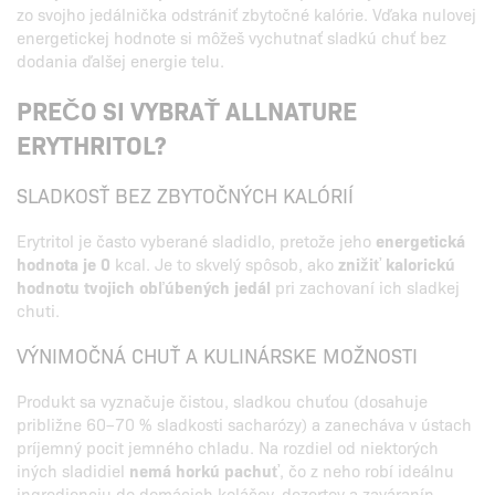
zo svojho jedálnička odstrániť zbytočné kalórie. Vďaka nulovej
energetickej hodnote si môžeš vychutnať sladkú chuť bez
dodania ďalšej energie telu.
PREČO SI VYBRAŤ ALLNATURE
ERYTHRITOL?
SLADKOSŤ BEZ ZBYTOČNÝCH KALÓRIÍ
Erytritol je často vyberané sladidlo, pretože jeho
energetická
hodnota je 0
kcal. Je to skvelý spôsob, ako
znižiť kalorickú
hodnotu tvojich obľúbených jedál
pri zachovaní ich sladkej
chuti.
VÝNIMOČNÁ CHUŤ A KULINÁRSKE MOŽNOSTI
Produkt sa vyznačuje čistou, sladkou chuťou (dosahuje
približne 60–70 % sladkosti sacharózy) a zanecháva v ústach
príjemný pocit jemného chladu. Na rozdiel od niektorých
iných sladidiel
nemá horkú pachuť
, čo z neho robí ideálnu
ingredienciu do domácich koláčov, dezertov a zaváranín.