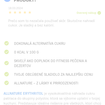
PRODUKT?
18.03.2024
Overený nákup
Prečo som to nezačala používať skôr. Skutočne nahradí
cukor. Je sladký a bez kalórií.
DOKONALÁ ALTERNATÍVA CUKRU
0 KCAL V 100 G
SKVELÝ AKO DOPLNOK DO FITNESS PEČENIA A
DEZERTOV
TVOJE OBĽÚBENÉ SLADIDLO ZA NAJLEPŠIU CENU
ALLNATURE – Z LÁSKY K PRIRODZENOSTI
ALLNATURE ERYTHRITOL
je vysokokvalitná náhrada cukru
patriaca do skupiny polyolov, ktorá sa výborne uplatní v tvojej
kuchyni. Predstavuje ideálne riešenie pre všetkých, ktorí chcú