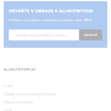
OSTAŇTE V OBRAZE S ALLNUTRITION!
Prihláste sa k odberu newslettera a získajte zľavu
15%
!
ODOSLAŤ
ALLNUTRITION.SK
O nás
Zásady ochrany osobných údajov
Právna informácia
GDPR