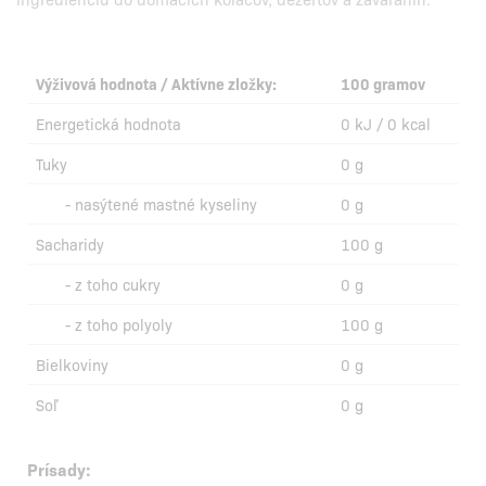
Výživová hodnota / Aktívne zložky:
100 gramov
Energetická hodnota
0 kJ / 0 kcal
Tuky
0 g
- nasýtené mastné kyseliny
0 g
Sacharidy
100 g
- z toho cukry
0 g
- z toho polyoly
100 g
Bielkoviny
0 g
Soľ
0 g
Prísady: