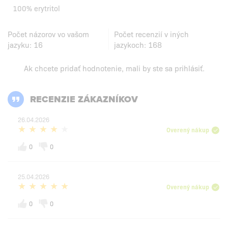
100% erytritol
Počet názorov vo vašom
Počet recenzií v iných
jazyku:
16
jazykoch:
168
Ak chcete pridať hodnotenie, mali by ste
sa prihlásiť
.
RECENZIE ZÁKAZNÍKOV
26.04.2026
Overený nákup
0
0
25.04.2026
Overený nákup
0
0