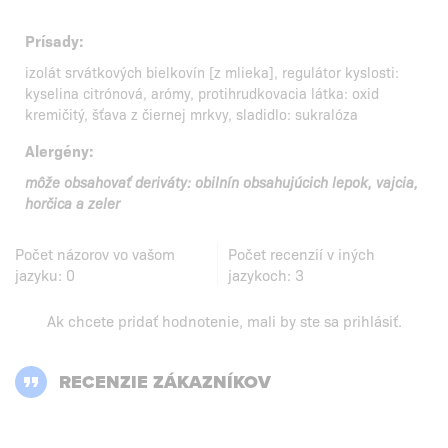
Prísady:
izolát srvátkových bielkovín [z mlieka], regulátor kyslosti:
kyselina citrónová, arómy, protihrudkovacia látka: oxid
kremičitý, šťava z čiernej mrkvy, sladidlo: sukralóza
Alergény:
môže obsahovať deriváty: obilnín obsahujúcich lepok, vajcia,
horčica a zeler
Počet názorov vo vašom
Počet recenzií v iných
jazyku:
0
jazykoch:
3
Ak chcete pridať hodnotenie, mali by ste
sa prihlásiť
.
RECENZIE ZÁKAZNÍKOV