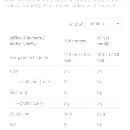
a zdravý životný štýl. Po použití obal vždy starostlivo uzavrite.
Příchuť:
Výživová hodnota /
25 g (1
100 gramov
Aktívne zložky:
porcia)
1440 kJ / 344
360 kJ / 86
Energetická hodnota
kcal
kcal
Tuky
0 g
0 g
- z toho nasýtené
0 g
0 g
Sacharidy
0 g
0 g
- z toho cukry
0 g
0 g
Bielkoviny
84 g
21 g
Soľ
0 g
0 g