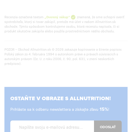
Recenzia označená textom
„Overený nákup“
znamená, že sme schopní overiť
spotrebiteľa, ktorý si tovar zakúpil, pretože má účet v našom Allnutrition.sk
obchode. Týmto spôsobom kontrolujeme osobu, ktorá recenziu napísala, či si
produkt skutočne zakúpila alebo použila prostredníctvom nášho obchodu.
POZOR – Obchod Allnutrition.sk © 2026 zakazuje kopírovanie a šírenie popisov.
Poľský zákon zo 4. februára 1994 o autorskom práve a právach súvisiacich s
autorským právom (Dz. U. z roku 2006, č. 90, pol. 631, v znení neskorších
predpisov).
OSTAŇTE V OBRAZE S ALLNUTRITION!
Prihláste sa k odberu newslettera a získajte zľavu
15%
!
ODOSLAŤ