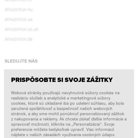
Allnutrition.hu
Allnutrition.ua
Allnutrition.co.uk
Allnutrition.de
SLEDUJTE NÁS
PRISPÔSOBTE SI SVOJE ZÁŽITKY
Facebook
Webové stránky používajú nevyhnutné súbory cookies na
Instagram
realizáciu služieb a analytické a marketingové súbory
Copyright © 2026
SFD S. A.
cookies, ktoré sú ukladané iba po udelení súhlasu, aby bola
zaručená spoľahlivosť a bezpečnosť našich webových
stránok, a aby sme mohli ponúknuť personalizovaný zážitok
z nakupovania a reklamy. Ak chcete získať ďalšie informácie a
spravovať možnosti, kliknite na „Personalizácia“. Svoje
PLATBY SPRACÚVA
preferencie môžete kedykoľvek upraviť. Viac informácií
nájdete v našich zásadách využívania osobných údajov.