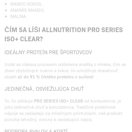
MANGO-KOKOS,
ANANÁS-MANGO,
MALINA.
ČÍM SA LÍŠI ALLNUTRITION PRO SERIES
ISO+ CLEAR?
IDEÁLNY PROTEÍN PRE ŠPORTOVCOV
Izolát sa získava procesom oddelenia srvátky z mlieka, čím sa
zbaví zbytočných cukrov a tukov, čo umožňuje dosiahnuť
obsah
až do 91 % čistého proteínu v sušine!
JEDINEČNÁ, OSVIEŽUJÚCA CHUŤ
To, čo odlišuje
PRO SERIES ISO+ CLEAR
od konkurencie, je
jeho jedinečná chuť a konzistencia. Tradičné proteínové
nápoje sa zakladajú na mliečnych príchutiach, náš produkt
ponúka lahodný, ovocný a osviežujúci nápoj.
PODPORA SVALOV A KOSTÍ