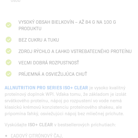
osôb
VYSOKÝ OBSAH BIELKOVÍN – AŽ 84 G NA 100 G
PRODUKTU
BEZ CUKRU A TUKU
ZDROJ RÝCHLO A ĽAHKO VSTREBATEĽNÉHO PROTEÍNU
VEĽMI DOBRÁ ROZPUSTNOSŤ
PRÍJEMNÁ A OSVIEŽUJÚCA CHUŤ
ALLNUTRITION PRO SERIES ISO+ CLEAR
je vysoko kvalitný
proteínový doplnok WPI. Vďaka tomu, že základom je izolát
srvátkového proteínu, nápoj po rozpustení vo vode nemá
klasickú krémovú konzistenciu proteínového shakeu, ale
pripomína ľahký, osviežujúci nápoj bez mliečnej príchute.
Vyskúšajte
ISO+ CLEAR
v bestsellerových príchutiach:
ĽADOVÝ CITRÓNOVÝ ČAJ,