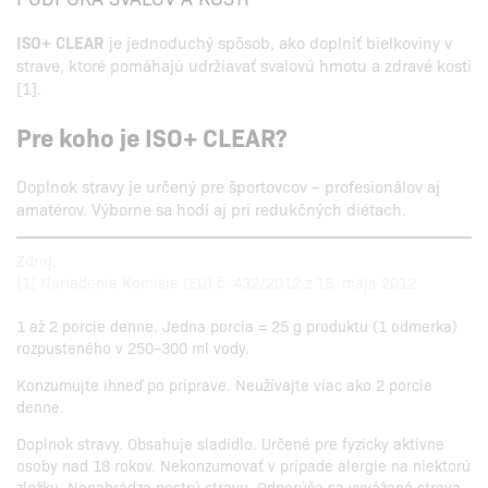
ISO+ CLEAR
je jednoduchý spôsob, ako doplniť bielkoviny v
strave, ktoré pomáhajú udržiavať svalovú hmotu a zdravé kosti
[1].
Pre koho je ISO+ CLEAR?
Doplnok stravy je určený pre športovcov – profesionálov aj
amatérov. Výborne sa hodí aj pri redukčných diétach.
Zdroj:
[1] Nariadenie Komisie (EÚ) č. 432/2012 z 16. mája 2012
1 až 2 porcie denne. Jedna porcia = 25 g produktu (1 odmerka)
rozpusteného v 250–300 ml vody.
Konzumujte ihneď po príprave. Neužívajte viac ako 2 porcie
denne.
Doplnok stravy. Obsahuje sladidlo. Určené pre fyzicky aktívne
osoby nad 18 rokov. Nekonzumovať v prípade alergie na niektorú
zložku. Nenahrádza pestrú stravu. Odporúča sa vyvážená strava