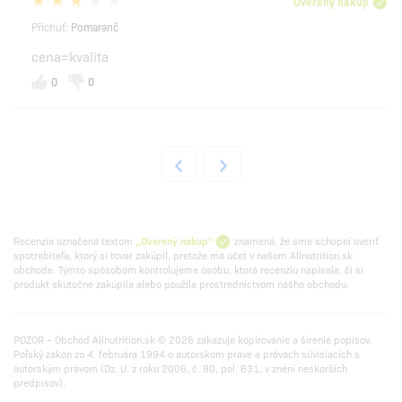
Overený nákup
Příchuť:
Pomaranč
cena=kvalita
0
0
Recenzia označená textom
„Overený nákup“
znamená, že sme schopní overiť
spotrebiteľa, ktorý si tovar zakúpil, pretože má účet v našom Allnutrition.sk
obchode. Týmto spôsobom kontrolujeme osobu, ktorá recenziu napísala, či si
produkt skutočne zakúpila alebo použila prostredníctvom nášho obchodu.
POZOR – Obchod Allnutrition.sk © 2026 zakazuje kopírovanie a šírenie popisov.
Poľský zákon zo 4. februára 1994 o autorskom práve a právach súvisiacich s
autorským právom (Dz. U. z roku 2006, č. 90, pol. 631, v znení neskorších
predpisov).