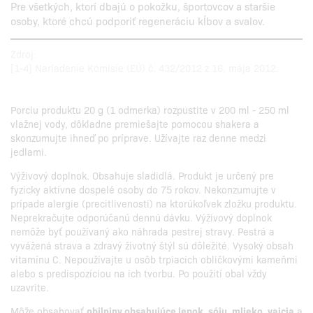
Pre všetkých, ktorí dbajú o pokožku, športovcov a staršie
osoby, ktoré chcú podporiť regeneráciu kĺbov a svalov.
Zdroj:
[1-4] Nariadenie Komisie (EÚ) č. 432/2012 z 16. mája 2012.
Porciu produktu 20 g (1 odmerka) rozpustite v 200 ml - 250 ml
vlažnej vody, dôkladne premiešajte pomocou shakera a
skonzumujte ihneď po príprave. Užívajte raz denne medzi
jedlami.
Výživový doplnok. Obsahuje sladidlá. Produkt je určený pre
fyzicky aktívne dospelé osoby do 75 rokov. Nekonzumujte v
prípade alergie (precitlivenosti) na ktorúkoľvek zložku produktu.
Neprekračujte odporúčanú dennú dávku. Výživový doplnok
nemôže byť používaný ako náhrada pestrej stravy. Pestrá a
vyvážená strava a zdravý životný štýl sú dôležité. Vysoký obsah
vitamínu C. Nepoužívajte u osôb trpiacich obličkovými kameňmi
alebo s predispozíciou na ich tvorbu. Po použití obal vždy
uzavrite.
Môže obsahovať
obilniny obsahujúce lepok, sóju, mlieko, vajcia
a