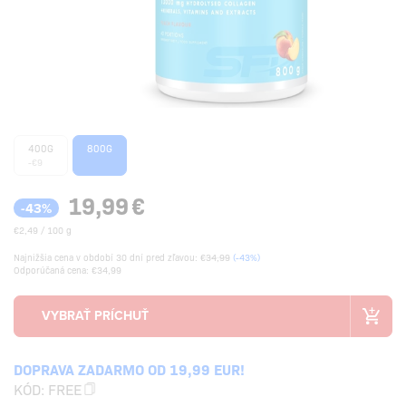
400G
800G
-€9
19,99
€
-43%
€2,49 / 100 g
Najnižšia cena v období 30 dní pred zľavou:
€34,99
(-43%)
Odporúčaná cena: €34,99
DOPRAVA ZADARMO OD 19,99 EUR!
KÓD:
FREE