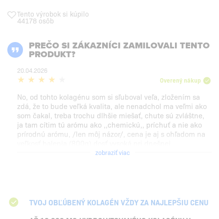
Tento výrobok si kúpilo
44178 osôb
PREČO SI ZÁKAZNÍCI ZAMILOVALI TENTO
PRODUKT?
20.04.2026
Overený nákup
No, od tohto kolagénu som si sľuboval veľa, zložením sa
zdá, že to bude veľká kvalita, ale nenadchol ma veľmi ako
som čakal, treba trochu dlhšie miešať, chute sú zvláštne,
ja tam cítim tú arómu ako ,,chemickú,, príchuť a nie ako
prírodnú arómu, /len môj názor/, cena je aj s ohľadom na
veľkosť balenia (800g) dosť vysoká pri dnešnej
konkurencie schopnosti a myslím si, že ako predajca
zobraziť viac
kolagénu s 25 ročnou praxou to viem ,,trošku,, posúdiť, ale
inak je to fajn...obal je vynikajúco spracovaný /keďže často
obal predáva/.
TVOJ OBĽÚBENÝ KOLAGÉN VŽDY ZA NAJLEPŠIU CENU