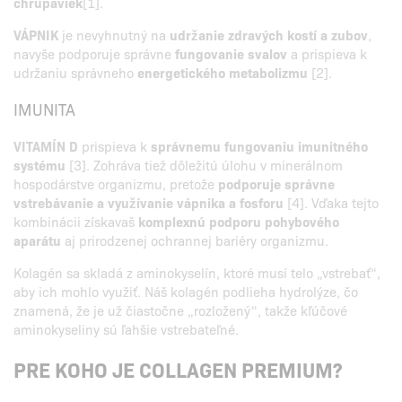
chrupaviek
[1].
VÁPNIK
je nevyhnutný na
udržanie zdravých kostí a zubov
,
navyše podporuje správne
fungovanie svalov
a prispieva k
udržaniu správneho
energetického metabolizmu
[2].
IMUNITA
VITAMÍN D
prispieva k
správnemu fungovaniu imunitného
systému
[3]. Zohráva tiež dôležitú úlohu v minerálnom
hospodárstve organizmu, pretože
podporuje správne
vstrebávanie a využívanie vápnika a fosforu
[4]. Vďaka tejto
kombinácii získavaš
komplexnú podporu pohybového
aparátu
aj prirodzenej ochrannej bariéry organizmu.
Kolagén sa skladá z aminokyselín, ktoré musí telo „vstrebať“,
aby ich mohlo využiť. Náš kolagén podlieha hydrolýze, čo
znamená, že je už čiastočne „rozložený“, takže kľúčové
aminokyseliny sú ľahšie vstrebateľné.
PRE KOHO JE COLLAGEN PREMIUM?