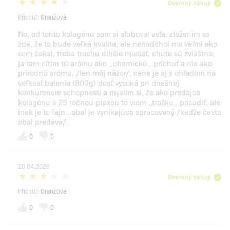
Overený nákup
Příchuť:
Oranžová
No, od tohto kolagénu som si sľuboval veľa, zložením sa
zdá, že to bude veľká kvalita, ale nenadchol ma veľmi ako
som čakal, treba trochu dlhšie miešať, chute sú zvláštne,
ja tam cítim tú arómu ako ,,chemickú,, príchuť a nie ako
prírodnú arómu, /len môj názor/, cena je aj s ohľadom na
veľkosť balenia (800g) dosť vysoká pri dnešnej
konkurencie schopnosti a myslím si, že ako predajca
kolagénu s 25 ročnou praxou to viem ,,trošku,, posúdiť, ale
inak je to fajn...obal je vynikajúco spracovaný /keďže často
obal predáva/.
0
0
20.04.2026
Overený nákup
Příchuť:
Oranžová
0
0