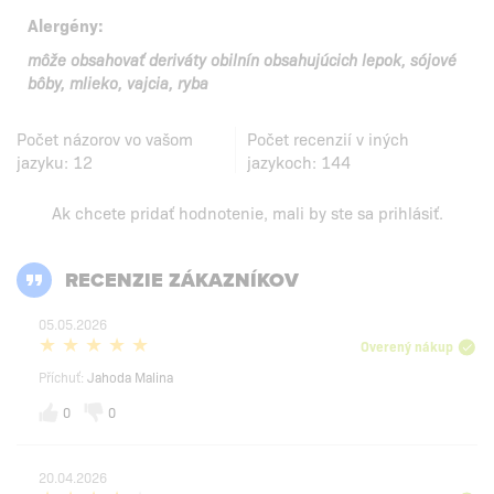
Alergény:
môže obsahovať deriváty obilnín obsahujúcich lepok, sójové
bôby, mlieko, vajcia, ryba
Počet názorov vo vašom
Počet recenzií v iných
jazyku:
12
jazykoch:
144
Ak chcete pridať hodnotenie, mali by ste
sa prihlásiť
.
RECENZIE ZÁKAZNÍKOV
05.05.2026
Overený nákup
Příchuť:
Jahoda Malina
0
0
20.04.2026