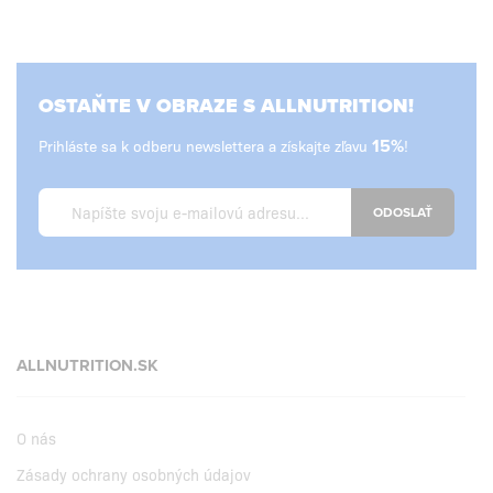
OSTAŇTE V OBRAZE S ALLNUTRITION!
Prihláste sa k odberu newslettera a získajte zľavu
15%
!
ODOSLAŤ
ALLNUTRITION.SK
O nás
Zásady ochrany osobných údajov