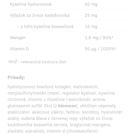
Kyselina hyaluronová
30 mg
Výťažok zo živice kadidlovníka
25 mg
- z toho kyselina boswellová
16 mg
Mangán
1,8 mg / 90%*
Vitamín D
50 µg / 1000%*
*RHŽ - referenčná hodnota živín
Prísady:
hydrolyzovaný bravčový kolagén, maltodextrín,
metylsulfonylmetán (msm), regulátor kyslosti: kyselina
citrónová, vitamín c (kyselina l-askorbová), aróma,
glukosamín sulfát 2kcl [z
kôrovcov
], uhličitan vápenatý,
stabilizátor: akáciové vlákno, farbivo: karotény, hyaluronát
sodný, sušená šťava z červenej repy, výťažok zo živice
kadidlovníka boswellia serrata, bisglycinát mangánu,
sladidlá: sukralóza, vitamín d (cholekalciferol)