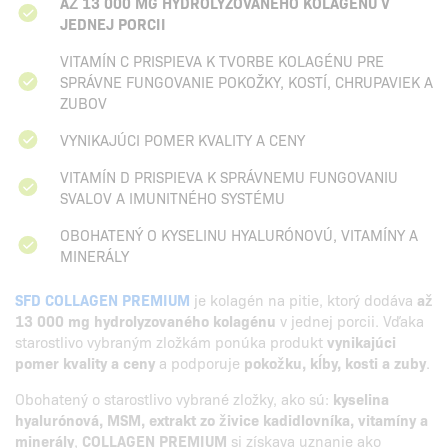
AŽ 13 000 MG HYDROLYZOVANÉHO KOLAGÉNU V
JEDNEJ PORCII
VITAMÍN C PRISPIEVA K TVORBE KOLAGÉNU PRE
SPRÁVNE FUNGOVANIE POKOŽKY, KOSTÍ, CHRUPAVIEK A
ZUBOV
VYNIKAJÚCI POMER KVALITY A CENY
VITAMÍN D PRISPIEVA K SPRÁVNEMU FUNGOVANIU
SVALOV A IMUNITNÉHO SYSTÉMU
OBOHATENÝ O KYSELINU HYALURÓNOVÚ, VITAMÍNY A
MINERÁLY
SFD COLLAGEN PREMIUM
je kolagén na pitie, ktorý dodáva
až
13 000 mg hydrolyzovaného kolagénu
v jednej porcii. Vďaka
starostlivo vybraným zložkám ponúka produkt
vynikajúci
pomer kvality a ceny
a podporuje
pokožku, kĺby, kosti a zuby
.
Obohatený o starostlivo vybrané zložky, ako sú:
kyselina
hyalurónová, MSM, extrakt zo živice kadidlovníka, vitamíny a
minerály
,
COLLAGEN PREMIUM
si získava uznanie ako