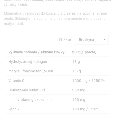
výrobky z nich.
Minimálna trvanlivosť do konca, číslo šarže: na spodnej strane
obalu. Skladujte na suchom a chladnom mieste mimo dosahu
malých detí.
Příchuť:
Výživová hodnota / Aktívne zložky:
20 g (1 porcia)
Hydrolyzovaný kolagén
13 g
metylsulfonylmetán (MSM)
1,5 g
Vitamín C
1000 mg / 1250%*
Glukazamín sulfát KCl
250 mg
- vrátane glukozamínu
150 mg
Vápnik
120 mg / 15%*