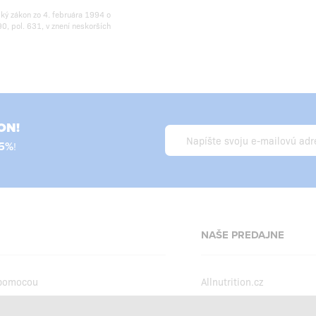
ský zákon zo 4. februára 1994 o
0, pol. 631, v znení neskorších
ON!
5%
!
NAŠE PREDAJNE
 pomocou
Allnutrition.cz
Allnutrition.ro