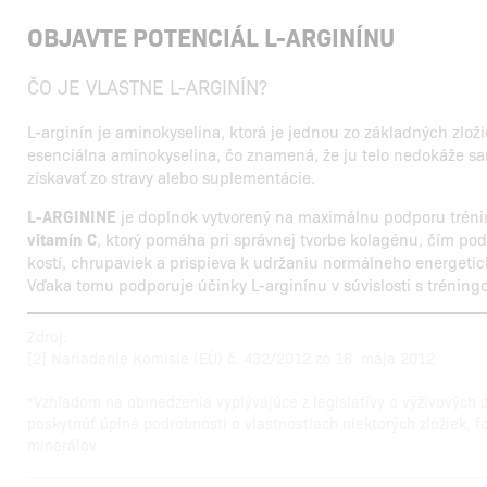
OBJAVTE POTENCIÁL L-ARGINÍNU
ČO JE VLASTNE L-ARGINÍN?
L-arginín je aminokyselina, ktorá je jednou zo základných zloži
esenciálna aminokyselina, čo znamená, že ju telo nedokáže sa
získavať zo stravy alebo suplementácie.
L-ARGININE
je doplnok vytvorený na maximálnu podporu tréni
vitamín C
, ktorý pomáha pri správnej tvorbe kolagénu, čím po
kostí, chrupaviek a prispieva k udržaniu normálneho energeti
Vďaka tomu podporuje účinky L-arginínu v súvislosti s tréning
Zdroj:
[2] Nariadenie Komisie (EÚ) č. 432/2012 zo 16. mája 2012
*Vzhľadom na obmedzenia vyplývajúce z legislatívy o výživovýc
poskytnúť úplné podrobnosti o vlastnostiach niektorých zložiek, f
minerálov.