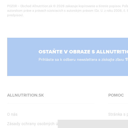
POZOR – Obchod Allnutrition.sk © 2026 zakazuje kopírovanie a šírenie popisov. Poľ
autorskom práve a právach súvisiacich s autorským právom (Dz. U. z roku 2006, č. 9
predpisov).
OSTAŇTE V OBRAZE S ALLNUTRITI
Prihláste sa k odberu newslettera a získajte zľavu
1
ALLNUTRITION.SK
POMOC
O nás
Stránka s
Zásady ochrany osobných údajov
Dodanie