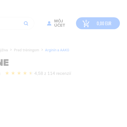
MÔJ
0,00
EUR
ÚČET
ýživa
Pred tréningom
Arginín a AAKG
NE
g
4,58 z 114 recenzií