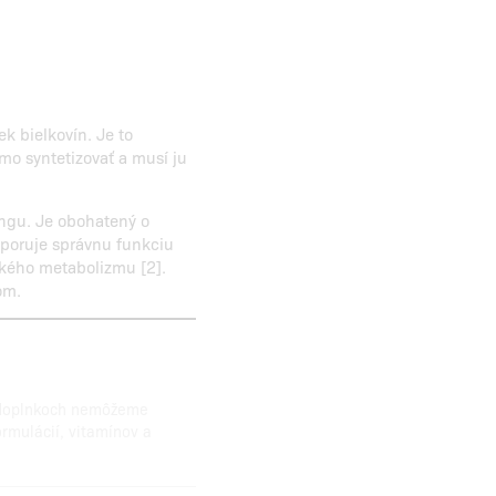
ek bielkovín. Je to
mo syntetizovať a musí ju
ngu. Je obohatený o
dporuje správnu funkciu
ckého metabolizmu [2].
om.
h doplnkoch nemôžeme
ormulácií, vitamínov a