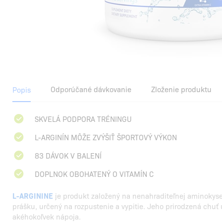
Odporúčané dávkovanie
Zloženie produktu
Popis
SKVELÁ PODPORA TRÉNINGU
L-ARGINÍN MÔŽE ZVÝŠIŤ ŠPORTOVÝ VÝKON
83 DÁVOK V BALENÍ
DOPLNOK OBOHATENÝ O VITAMÍN C
L-ARGININE
je produkt založený na nenahraditeľnej aminokyse
prášku, určený na rozpustenie a vypitie. Jeho prirodzená chuť
akéhokoľvek nápoja.