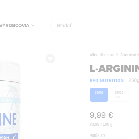
KUPUJ SVOJE OBĽÚBENÉ PRODUKTY ZA NAJLEPŠIE CENY!
SKONTROLUJ
VÝROBCOVIA
Allnutrition.sk
Športová v
L-ARGINI
SFD NUTRITION
250
250G
500G
+€4
9,99
€
€3,99 / 100 g
MNOŽSTVO: